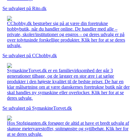
Se udvalget på Rito.dk
CChobby.dk bestræber sig på at være din foretrukne
hobbybutik, når du handler online. De handler med alle –
private, skoler/institutioner og engros – og deres udvalg er på
over tolvtusinde forskellige produkter. Klik her for at se deres
udvalg.
Se udvalget på CChobby.dk
SymaskineTorvet.dk er en familievirksomhed der går 3
generationer tilbage, og de lægger en stor ære i at sælge
produkter i den højeste kvalitet til de bedste priser. De har en
klar målsætning om at være danskernes foretrukne butik når der
skal handles ny symaskine eller overlocker. Klik her for at se
deres udvalg.
Se udvalget på SymaskineTorvet.dk
Hos Stofgiganten.dk forsøger de altid at have et bredt udvalg af
skønne metervarestoffer, snitmønstre og sytilbehør. Klik her for
at se deres udvalg.