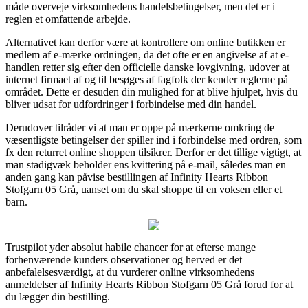
måde overveje virksomhedens handelsbetingelser, men det er i
reglen et omfattende arbejde.
Alternativet kan derfor være at kontrollere om online butikken er
medlem af e-mærke ordningen, da det ofte er en angivelse af at e-
handlen retter sig efter den officielle danske lovgivning, udover at
internet firmaet af og til besøges af fagfolk der kender reglerne på
området. Dette er desuden din mulighed for at blive hjulpet, hvis du
bliver udsat for udfordringer i forbindelse med din handel.
Derudover tilråder vi at man er oppe på mærkerne omkring de
væsentligste betingelser der spiller ind i forbindelse med ordren, som
fx den returret online shoppen tilsikrer. Derfor er det tillige vigtigt, at
man stadigvæk beholder ens kvittering på e-mail, således man en
anden gang kan påvise bestillingen af Infinity Hearts Ribbon
Stofgarn 05 Grå, uanset om du skal shoppe til en voksen eller et
barn.
Trustpilot yder absolut habile chancer for at efterse mange
forhenværende kunders observationer og herved er det
anbefalelsesværdigt, at du vurderer online virksomhedens
anmeldelser af Infinity Hearts Ribbon Stofgarn 05 Grå forud for at
du lægger din bestilling.