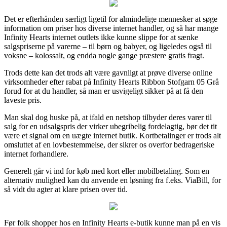
Det er efterhånden særligt ligetil for almindelige mennesker at søge
information om priser hos diverse internet handler, og så har mange
Infinity Hearts internet outlets ikke kunne slippe for at sænke
salgspriserne på varerne – til børn og babyer, og ligeledes også til
voksne – kolossalt, og endda nogle gange præstere gratis fragt.
Trods dette kan det trods alt være gavnligt at prøve diverse online
virksomheder efter rabat på Infinity Hearts Ribbon Stofgarn 05 Grå
forud for at du handler, så man er usvigeligt sikker på at få den
laveste pris.
Man skal dog huske på, at ifald en netshop tilbyder deres varer til
salg for en udsalgspris der virker ubegribelig fordelagtig, bør det tit
være et signal om en uægte internet butik. Kortbetalinger er trods alt
omsluttet af en lovbestemmelse, der sikrer os overfor bedrageriske
internet forhandlere.
Generelt går vi ind for køb med kort eller mobilbetaling. Som en
alternativ mulighed kan du anvende en løsning fra f.eks. ViaBill, for
så vidt du agter at klare prisen over tid.
Før folk shopper hos en Infinity Hearts e-butik kunne man på en vis