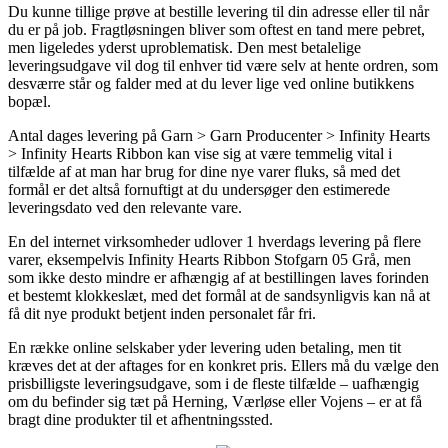
Du kunne tillige prøve at bestille levering til din adresse eller til når
du er på job. Fragtløsningen bliver som oftest en tand mere pebret,
men ligeledes yderst uproblematisk. Den mest betalelige
leveringsudgave vil dog til enhver tid være selv at hente ordren, som
desværre står og falder med at du lever lige ved online butikkens
bopæl.
Antal dages levering på Garn > Garn Producenter > Infinity Hearts
> Infinity Hearts Ribbon kan vise sig at være temmelig vital i
tilfælde af at man har brug for dine nye varer fluks, så med det
formål er det altså fornuftigt at du undersøger den estimerede
leveringsdato ved den relevante vare.
En del internet virksomheder udlover 1 hverdags levering på flere
varer, eksempelvis Infinity Hearts Ribbon Stofgarn 05 Grå, men
som ikke desto mindre er afhængig af at bestillingen laves forinden
et bestemt klokkeslæt, med det formål at de sandsynligvis kan nå at
få dit nye produkt betjent inden personalet får fri.
En række online selskaber yder levering uden betaling, men tit
kræves det at der aftages for en konkret pris. Ellers må du vælge den
prisbilligste leveringsudgave, som i de fleste tilfælde – uafhængig
om du befinder sig tæt på Herning, Værløse eller Vojens – er at få
bragt dine produkter til et afhentningssted.