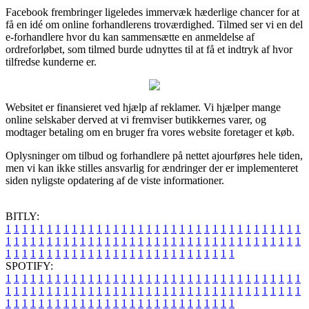
Facebook frembringer ligeledes immervæk hæderlige chancer for at
få en idé om online forhandlerens troværdighed. Tilmed ser vi en del
e-forhandlere hvor du kan sammensætte en anmeldelse af
ordreforløbet, som tilmed burde udnyttes til at få et indtryk af hvor
tilfredse kunderne er.
Websitet er finansieret ved hjælp af reklamer. Vi hjælper mange
online selskaber derved at vi fremviser butikkernes varer, og
modtager betaling om en bruger fra vores website foretager et køb.
Oplysninger om tilbud og forhandlere på nettet ajourføres hele tiden,
men vi kan ikke stilles ansvarlig for ændringer der er implementeret
siden nyligste opdatering af de viste informationer.
BITLY:
1
1
1
1
1
1
1
1
1
1
1
1
1
1
1
1
1
1
1
1
1
1
1
1
1
1
1
1
1
1
1
1
1
1
1
1
1
1
1
1
1
1
1
1
1
1
1
1
1
1
1
1
1
1
1
1
1
1
1
1
1
1
1
1
1
1
1
1
1
1
1
1
1
1
1
1
1
1
1
1
1
1
1
1
1
1
1
1
1
1
1
1
1
1
1
1
1
1
1
1
SPOTIFY:
1
1
1
1
1
1
1
1
1
1
1
1
1
1
1
1
1
1
1
1
1
1
1
1
1
1
1
1
1
1
1
1
1
1
1
1
1
1
1
1
1
1
1
1
1
1
1
1
1
1
1
1
1
1
1
1
1
1
1
1
1
1
1
1
1
1
1
1
1
1
1
1
1
1
1
1
1
1
1
1
1
1
1
1
1
1
1
1
1
1
1
1
1
1
1
1
1
1
1
1