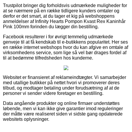
Trustpilot bringer dig forholdsvis udmærkede muligheder for
at se nærmere på en række tidligere kunders omtaler og
derfor er det smart, at du tager et kig på webshoppens
anmeldelser af Infinity Hearts Pompon Kvast Rex Kaninhår
Pink 100mm forinden du lægger din bestilling.
Facebook resulterer i for øvrigt temmelig udmærkede
genveje til at få kendskab til e-butikkens popularitet. Her ses
en række internet webshops hvor du kan afgive en omtale af
virksomhedens service, som lige så vel bør drages fordel af
til at bedømme tilfredsheden hos kunderne.
Websitet er finansieret af reklameindtægter. Vi samarbejder
med utallige butikker på nettet hvori vi promoverer deres
tilbud, og modtager betaling under forudsætning af at de
personer vi sender videre foretager en bestilling.
Data angående produkter og online firmaer understøttes
løbende, men vi kan ikke give garantier imod reguleringer
der måtte være realiseret siden vi sidste gang opdaterede
websitets oplysninger.