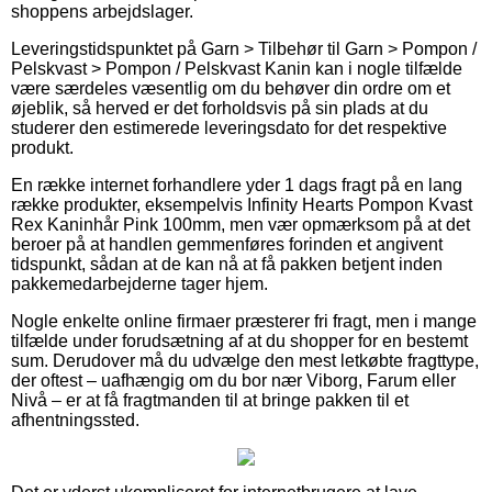
shoppens arbejdslager.
Leveringstidspunktet på Garn > Tilbehør til Garn > Pompon /
Pelskvast > Pompon / Pelskvast Kanin kan i nogle tilfælde
være særdeles væsentlig om du behøver din ordre om et
øjeblik, så herved er det forholdsvis på sin plads at du
studerer den estimerede leveringsdato for det respektive
produkt.
En række internet forhandlere yder 1 dags fragt på en lang
række produkter, eksempelvis Infinity Hearts Pompon Kvast
Rex Kaninhår Pink 100mm, men vær opmærksom på at det
beroer på at handlen gemmenføres forinden et angivent
tidspunkt, sådan at de kan nå at få pakken betjent inden
pakkemedarbejderne tager hjem.
Nogle enkelte online firmaer præsterer fri fragt, men i mange
tilfælde under forudsætning af at du shopper for en bestemt
sum. Derudover må du udvælge den mest letkøbte fragttype,
der oftest – uafhængig om du bor nær Viborg, Farum eller
Nivå – er at få fragtmanden til at bringe pakken til et
afhentningssted.