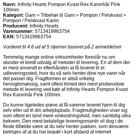
Navn:
Infinity Hearts Pompon Kvast Rex Kaninhår Pink
100mm
Kategori:
Garn > Tilbehør til Garn > Pompon / Pelskvast >
Pompon / Pelskvast Kanin
Producent:
Infinity Hearts
Varenummer:
5713419963754
EAN:
5713419963754
Vurderet til
4.6
ud af 5 stjerner baseret på
2
anmeldelser
Temmelig mange online virksomheder foreslår nu om
stunder et bredt udvalg af metoder til levering. En af dem der
er mest anvendt er efterhånden at få leveret til et
udleveringssted, hvor du så selv henter dine nye varer når
det passer dig. Fragtformen er altså virkelig
hensigtsmæssig, samt oftest tilmed den mest prisbevidste
metode til levering ved køb af Infinity Hearts Pompon Kvast
Rex Kaninhår Pink 100mm.
Du kunne ligeledes prøve at få varerne leveret hjem til dig
selv eller ud til din arbejdsplads. Fragtmuligheden viser sig
som oftest en tand mere omkostningsfuld, men samtidig ultra
bekvem. Den mest betalelige leveringsmanér vil dog i de
fleste tilfælde være at du selv henter pakken, som desværre
betinges af at du har bopæl i kort afstand af internet