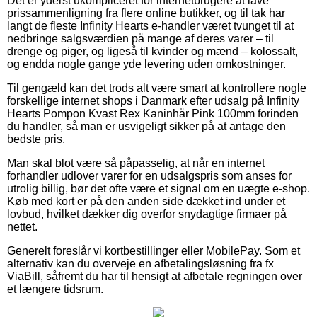
Det er yderst ukompliceret for internetbrugere at lave
prissammenligning fra flere online butikker, og til tak har
langt de fleste Infinity Hearts e-handler været tvunget til at
nedbringe salgsværdien på mange af deres varer – til
drenge og piger, og ligeså til kvinder og mænd – kolossalt,
og endda nogle gange yde levering uden omkostninger.
Til gengæld kan det trods alt være smart at kontrollere nogle
forskellige internet shops i Danmark efter udsalg på Infinity
Hearts Pompon Kvast Rex Kaninhår Pink 100mm forinden
du handler, så man er usvigeligt sikker på at antage den
bedste pris.
Man skal blot være så påpasselig, at når en internet
forhandler udlover varer for en udsalgspris som anses for
utrolig billig, bør det ofte være et signal om en uægte e-shop.
Køb med kort er på den anden side dækket ind under et
lovbud, hvilket dækker dig overfor snydagtige firmaer på
nettet.
Generelt foreslår vi kortbestillinger eller MobilePay. Som et
alternativ kan du overveje en afbetalingsløsning fra fx
ViaBill, såfremt du har til hensigt at afbetale regningen over
et længere tidsrum.