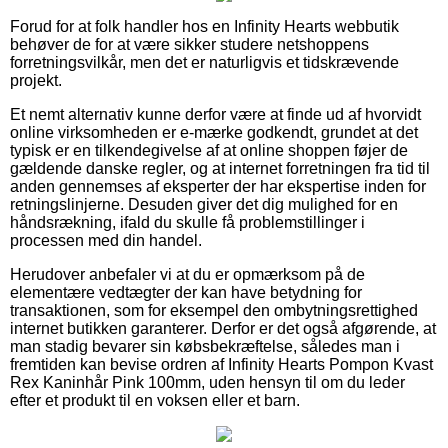
Forud for at folk handler hos en Infinity Hearts webbutik
behøver de for at være sikker studere netshoppens
forretningsvilkår, men det er naturligvis et tidskrævende
projekt.
Et nemt alternativ kunne derfor være at finde ud af hvorvidt
online virksomheden er e-mærke godkendt, grundet at det
typisk er en tilkendegivelse af at online shoppen føjer de
gældende danske regler, og at internet forretningen fra tid til
anden gennemses af eksperter der har ekspertise inden for
retningslinjerne. Desuden giver det dig mulighed for en
håndsrækning, ifald du skulle få problemstillinger i
processen med din handel.
Herudover anbefaler vi at du er opmærksom på de
elementære vedtægter der kan have betydning for
transaktionen, som for eksempel den ombytningsrettighed
internet butikken garanterer. Derfor er det også afgørende, at
man stadig bevarer sin købsbekræftelse, således man i
fremtiden kan bevise ordren af Infinity Hearts Pompon Kvast
Rex Kaninhår Pink 100mm, uden hensyn til om du leder
efter et produkt til en voksen eller et barn.