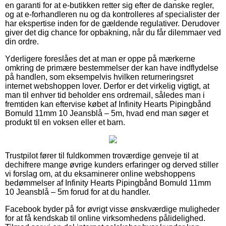
en garanti for at e-butikken retter sig efter de danske regler,
og at e-forhandleren nu og da kontrolleres af specialister der
har ekspertise inden for de gældende regulativer. Derudover
giver det dig chance for opbakning, når du får dilemmaer ved
din ordre.
Yderligere foreslåes det at man er oppe på mærkerne
omkring de primære bestemmelser der kan have indflydelse
på handlen, som eksempelvis hvilken returneringsret
internet webshoppen lover. Derfor er det virkelig vigtigt, at
man til enhver tid beholder ens ordremail, således man i
fremtiden kan eftervise købet af Infinity Hearts Pipingbånd
Bomuld 11mm 10 Jeansblå – 5m, hvad end man søger et
produkt til en voksen eller et barn.
Trustpilot fører til fuldkommen troværdige genveje til at
dechifrere mange øvrige kunders erfaringer og derved stiller
vi forslag om, at du eksaminerer online webshoppens
bedømmelser af Infinity Hearts Pipingbånd Bomuld 11mm
10 Jeansblå – 5m forud for at du handler.
Facebook byder på for øvrigt visse ønskværdige muligheder
for at få kendskab til online virksomhedens pålidelighed.