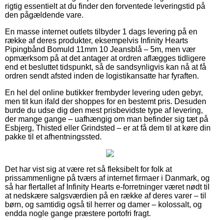
rigtig essentielt at du finder den forventede leveringstid på
den pågældende vare.
En masse internet outlets tilbyder 1 dags levering på en
række af deres produkter, eksempelvis Infinity Hearts
Pipingbånd Bomuld 11mm 10 Jeansblå – 5m, men vær
opmærksom på at det antager at ordren aflægges tidligere
end et besluttet tidspunkt, så de sandsynligvis kan nå at få
ordren sendt afsted inden de logistikansatte har fyraften.
En hel del online butikker frembyder levering uden gebyr,
men tit kun ifald der shoppes for en bestemt pris. Desuden
burde du udse dig den mest prisbevidste type af levering,
der mange gange – uafhængig om man befinder sig tæt på
Esbjerg, Thisted eller Grindsted – er at få dem til at køre din
pakke til et afhentningssted.
Det har vist sig at være ret så fleksibelt for folk at
prissammenligne på tværs af internet firmaer i Danmark, og
så har flertallet af Infinity Hearts e-forretninger været nødt til
at nedskære salgsværdien på en række af deres varer – til
børn, og samtidig også til herrer og damer – kolossalt, og
endda nogle gange præstere portofri fragt.