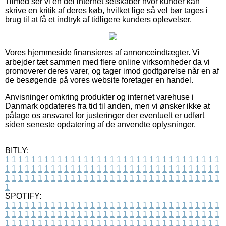
Tilmed ser vi en del internet selskaber hvor kunder kan
skrive en kritik af deres køb, hvilket lige så vel bør tages i
brug til at få et indtryk af tidligere kunders oplevelser.
Vores hjemmeside finansieres af annonceindtægter. Vi
arbejder tæt sammen med flere online virksomheder da vi
promoverer deres varer, og tager imod godtgørelse når en af
de besøgende på vores website foretager en handel.
Anvisninger omkring produkter og internet varehuse i
Danmark opdateres fra tid til anden, men vi ønsker ikke at
påtage os ansvaret for justeringer der eventuelt er udført
siden seneste opdatering af de anvendte oplysninger.
BITLY:
1
1
1
1
1
1
1
1
1
1
1
1
1
1
1
1
1
1
1
1
1
1
1
1
1
1
1
1
1
1
1
1
1
1
1
1
1
1
1
1
1
1
1
1
1
1
1
1
1
1
1
1
1
1
1
1
1
1
1
1
1
1
1
1
1
1
1
1
1
1
1
1
1
1
1
1
1
1
1
1
1
1
1
1
1
1
1
1
1
1
1
1
1
1
1
1
1
1
1
1
SPOTIFY:
1
1
1
1
1
1
1
1
1
1
1
1
1
1
1
1
1
1
1
1
1
1
1
1
1
1
1
1
1
1
1
1
1
1
1
1
1
1
1
1
1
1
1
1
1
1
1
1
1
1
1
1
1
1
1
1
1
1
1
1
1
1
1
1
1
1
1
1
1
1
1
1
1
1
1
1
1
1
1
1
1
1
1
1
1
1
1
1
1
1
1
1
1
1
1
1
1
1
1