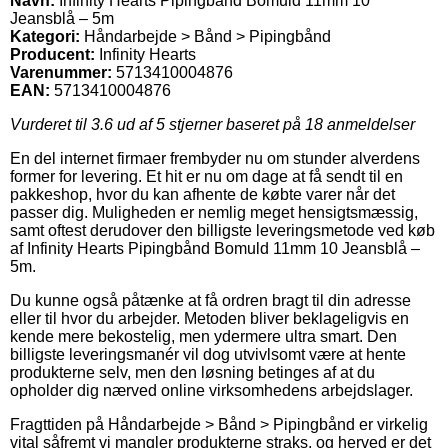
Navn:
Infinity Hearts Pipingbånd Bomuld 11mm 10
Jeansblå – 5m
Kategori:
Håndarbejde > Bånd > Pipingbånd
Producent:
Infinity Hearts
Varenummer:
5713410004876
EAN:
5713410004876
Vurderet til
3.6
ud af 5 stjerner baseret på
18
anmeldelser
En del internet firmaer frembyder nu om stunder alverdens
former for levering. Et hit er nu om dage at få sendt til en
pakkeshop, hvor du kan afhente de købte varer når det
passer dig. Muligheden er nemlig meget hensigtsmæssig,
samt oftest derudover den billigste leveringsmetode ved køb
af Infinity Hearts Pipingbånd Bomuld 11mm 10 Jeansblå –
5m.
Du kunne også påtænke at få ordren bragt til din adresse
eller til hvor du arbejder. Metoden bliver beklageligvis en
kende mere bekostelig, men ydermere ultra smart. Den
billigste leveringsmanér vil dog utvivlsomt være at hente
produkterne selv, men den løsning betinges af at du
opholder dig nærved online virksomhedens arbejdslager.
Fragttiden på Håndarbejde > Bånd > Pipingbånd er virkelig
vital såfremt vi mangler produkterne straks, og herved er det