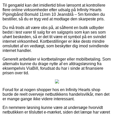
Til gengæld kan det imidlertid blive lønsomt at kontrollere
flere online virksomheder efter udsalg på Infinity Hearts
Pipingbånd Bomuld 11mm 10 Jeansblå – 5m forinden du
bestiller, så du er tryg ved at modtage den skarpeste pris.
Du må trods alt være obs på, at såfremt en butik udbyder
bedst i test varer til salg for en salgspris som kan ses som
uhørt beskeden, så er det tit være et symbol på en svindel
internet virksomhed. Kortbestillinger er ikke desto mindre
omsluttet af en vedtægt, som beskytter dig imod svindlende
internet handler.
Generelt anbefaler vi kortbetalinger eller mobilbetaling. Som
alternativ kunne du drage nytte af en afdragsløsning fra
eksempelvis ViaBill, forudsat du har i sinde at finansiere
prisen over tid.
Forud for at nogen shopper hos en Infinity Hearts shop
burde de reelt overveje netbutikkens handelsvilkår, men det
er mange gange ikke videre interessant.
En nemmere løsning kunne være at undersøge hvorvidt
netbutikken er tilsluttet e-mærket, siden det længe har været