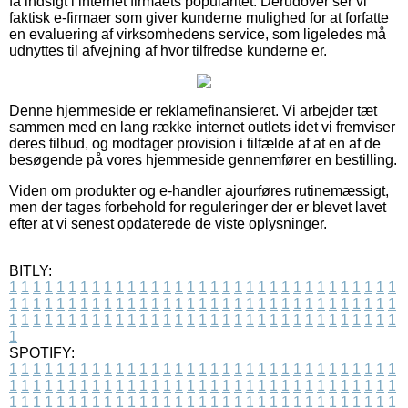
få indsigt i internet firmaets popularitet. Derudover ser vi
faktisk e-firmaer som giver kunderne mulighed for at forfatte
en evaluering af virksomhedens service, som ligeledes må
udnyttes til afvejning af hvor tilfredse kunderne er.
Denne hjemmeside er reklamefinansieret. Vi arbejder tæt
sammen med en lang række internet outlets idet vi fremviser
deres tilbud, og modtager provision i tilfælde af at en af de
besøgende på vores hjemmeside gennemfører en bestilling.
Viden om produkter og e-handler ajourføres rutinemæssigt,
men der tages forbehold for reguleringer der er blevet lavet
efter at vi senest opdaterede de viste oplysninger.
BITLY:
1
1
1
1
1
1
1
1
1
1
1
1
1
1
1
1
1
1
1
1
1
1
1
1
1
1
1
1
1
1
1
1
1
1
1
1
1
1
1
1
1
1
1
1
1
1
1
1
1
1
1
1
1
1
1
1
1
1
1
1
1
1
1
1
1
1
1
1
1
1
1
1
1
1
1
1
1
1
1
1
1
1
1
1
1
1
1
1
1
1
1
1
1
1
1
1
1
1
1
1
SPOTIFY:
1
1
1
1
1
1
1
1
1
1
1
1
1
1
1
1
1
1
1
1
1
1
1
1
1
1
1
1
1
1
1
1
1
1
1
1
1
1
1
1
1
1
1
1
1
1
1
1
1
1
1
1
1
1
1
1
1
1
1
1
1
1
1
1
1
1
1
1
1
1
1
1
1
1
1
1
1
1
1
1
1
1
1
1
1
1
1
1
1
1
1
1
1
1
1
1
1
1
1