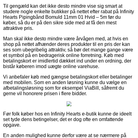
Til gengæld kan det ikke desto mindre vise sig smart at
studere nogle enkelte butikker på nettet efter rabat på Infinity
Hearts Pipingbånd Bomuld 11mm 01 Hvid – 5m før du
køber, så du er på den sikre side med at få den mest
attraktive pris.
Man skal ikke desto mindre være årvågen med, at hvis en
shop på nettet afhænder deres produkter til en pris der kan
ses som ubegribelig attraktiv, så bør det mange gange være
et symbol på en bedragerisk online forretning. Køb med
betalingskort er imidlertid dækket ind under en ordning, der
bistår køberen imod uægte online varehuse.
Vi anbefaler køb med gængse betalingskort eller betalinger
med mobilen. Som en anden løsning kunne du vælge en
afbetalingsløsning som for eksempel ViaBill, såfremt du
gerne vil honorere prisen i flere bidder.
Før folk køber hos en Infinity Hearts e-butik kunne de ideelt
set tyde dens betingelser, det er dog ofte en omfattende
opgave.
En anden mulighed kunne derfor være at se nærmere på