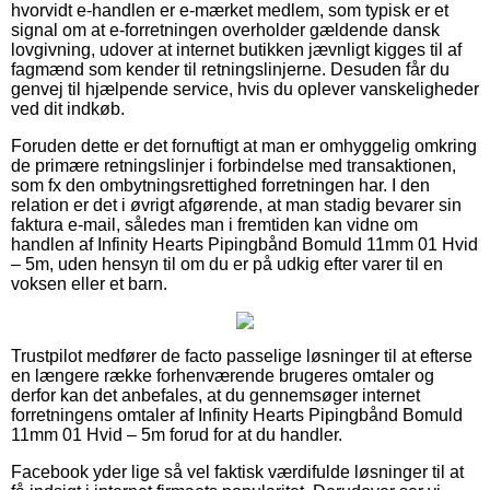
hvorvidt e-handlen er e-mærket medlem, som typisk er et
signal om at e-forretningen overholder gældende dansk
lovgivning, udover at internet butikken jævnligt kigges til af
fagmænd som kender til retningslinjerne. Desuden får du
genvej til hjælpende service, hvis du oplever vanskeligheder
ved dit indkøb.
Foruden dette er det fornuftigt at man er omhyggelig omkring
de primære retningslinjer i forbindelse med transaktionen,
som fx den ombytningsrettighed forretningen har. I den
relation er det i øvrigt afgørende, at man stadig bevarer sin
faktura e-mail, således man i fremtiden kan vidne om
handlen af Infinity Hearts Pipingbånd Bomuld 11mm 01 Hvid
– 5m, uden hensyn til om du er på udkig efter varer til en
voksen eller et barn.
Trustpilot medfører de facto passelige løsninger til at efterse
en længere række forhenværende brugeres omtaler og
derfor kan det anbefales, at du gennemsøger internet
forretningens omtaler af Infinity Hearts Pipingbånd Bomuld
11mm 01 Hvid – 5m forud for at du handler.
Facebook yder lige så vel faktisk værdifulde løsninger til at