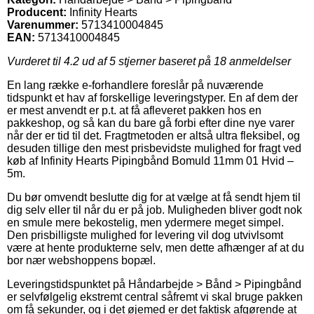
Producent:
Infinity Hearts
Varenummer:
5713410004845
EAN:
5713410004845
Vurderet til
4.2
ud af 5 stjerner baseret på
18
anmeldelser
En lang række e-forhandlere foreslår på nuværende
tidspunkt et hav af forskellige leveringstyper. En af dem der
er mest anvendt er p.t. at få afleveret pakken hos en
pakkeshop, og så kan du bare gå forbi efter dine nye varer
når der er tid til det. Fragtmetoden er altså ultra fleksibel, og
desuden tillige den mest prisbevidste mulighed for fragt ved
køb af Infinity Hearts Pipingbånd Bomuld 11mm 01 Hvid –
5m.
Du bør omvendt beslutte dig for at vælge at få sendt hjem til
dig selv eller til når du er på job. Muligheden bliver godt nok
en smule mere bekostelig, men ydermere meget simpel.
Den prisbilligste mulighed for levering vil dog utvivlsomt
være at hente produkterne selv, men dette afhænger af at du
bor nær webshoppens bopæl.
Leveringstidspunktet på Håndarbejde > Bånd > Pipingbånd
er selvfølgelig ekstremt central såfremt vi skal bruge pakken
om få sekunder, og i det øjemed er det faktisk afgørende at