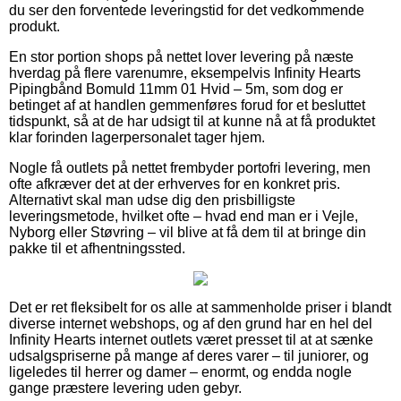
du ser den forventede leveringstid for det vedkommende
produkt.
En stor portion shops på nettet lover levering på næste
hverdag på flere varenumre, eksempelvis Infinity Hearts
Pipingbånd Bomuld 11mm 01 Hvid – 5m, som dog er
betinget af at handlen gemmenføres forud for et besluttet
tidspunkt, så at de har udsigt til at kunne nå at få produktet
klar forinden lagerpersonalet tager hjem.
Nogle få outlets på nettet frembyder portofri levering, men
ofte afkræver det at der erhverves for en konkret pris.
Alternativt skal man udse dig den prisbilligste
leveringsmetode, hvilket ofte – hvad end man er i Vejle,
Nyborg eller Støvring – vil blive at få dem til at bringe din
pakke til et afhentningssted.
Det er ret fleksibelt for os alle at sammenholde priser i blandt
diverse internet webshops, og af den grund har en hel del
Infinity Hearts internet outlets været presset til at at sænke
udsalgspriserne på mange af deres varer – til juniorer, og
ligeledes til herrer og damer – enormt, og endda nogle
gange præstere levering uden gebyr.