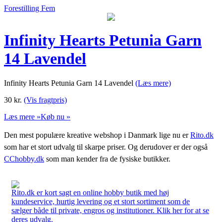
Forestilling Fem
Infinity Hearts Petunia Garn
14 Lavendel
Infinity Hearts Petunia Garn 14 Lavendel
(Læs mere)
30
kr.
(Vis fragtpris)
Læs mere »
Køb nu »
Den mest populære kreative webshop i Danmark lige nu er
Rito.dk
som har et stort udvalg til skarpe priser. Og derudover er der også
CChobby.dk
som man kender fra de fysiske butikker.
Rito.dk er kort sagt en online hobby butik med høj
kundeservice, hurtig levering og et stort sortiment som de
sælger både til private, engros og institutioner. Klik her for at se
deres udvalg.