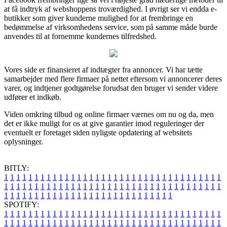
at få indtryk af webshoppens troværdighed. I øvrigt ser vi endda e-
butikker som giver kunderne mulighed for at frembringe en
bedømmelse af virksomhedens service, som på samme måde burde
anvendes til at fornemme kundernes tilfredshed.
Vores side er finansieret af indtægter fra annoncer. Vi har tætte
samarbejder med flere firmaer på nettet eftersom vi annoncerer deres
varer, og indtjener godtgørelse forudsat den bruger vi sender videre
udfører et indkøb.
Viden omkring tilbud og online firmaer værnes om nu og da, men
det er ikke muligt for os at give garantier imod reguleringer der
eventuelt er foretaget siden nyligste opdatering af websitets
oplysninger.
BITLY:
1
1
1
1
1
1
1
1
1
1
1
1
1
1
1
1
1
1
1
1
1
1
1
1
1
1
1
1
1
1
1
1
1
1
1
1
1
1
1
1
1
1
1
1
1
1
1
1
1
1
1
1
1
1
1
1
1
1
1
1
1
1
1
1
1
1
1
1
1
1
1
1
1
1
1
1
1
1
1
1
1
1
1
1
1
1
1
1
1
1
1
1
1
1
1
1
1
1
1
1
SPOTIFY:
1
1
1
1
1
1
1
1
1
1
1
1
1
1
1
1
1
1
1
1
1
1
1
1
1
1
1
1
1
1
1
1
1
1
1
1
1
1
1
1
1
1
1
1
1
1
1
1
1
1
1
1
1
1
1
1
1
1
1
1
1
1
1
1
1
1
1
1
1
1
1
1