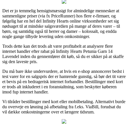
Det er jo temmelig hensigtsmæssigt for almindelige mennesker at
sammenligne priser (via fx PriceRunner) hos flere e-firmaer, og
følgelig har en hel del Infinity Hearts online virksomheder set sig
nødsaget til at mindske salgsværdien på mange af deres varer – til
børn, og samtidig også til herrer og damer – kolossalt, og endda
nogle gange tilbyde levering uden omkostninger.
Trods dette kan det trods alt være profitabelt at analysere flere
internet handler efter rabat på Infinity Hearts Petunia Garn 14
Lavendel inden du gennemfører dit køb, så du er sikker på at skaffe
sig den laveste pris.
Du må bare ikke undervurdere, at hvis en e-shop annoncerer bedst i
test varer for en salgspris der er hamrende gunstig, så bør det tit være
et bevis på en bedragerisk internet forhandler. Bestillinger med kort
er trods alt inkluderet i en foranstaltning, som beskytter køberen
imod fup internet handler.
Vi tilråder bestillinger med kort eller mobilbetaling. Alternativt burde
du overveje en løsning på afbetaling fra f.eks. ViaBill, forudsat du
vil dække omkostningerne over et længere tidsrum.