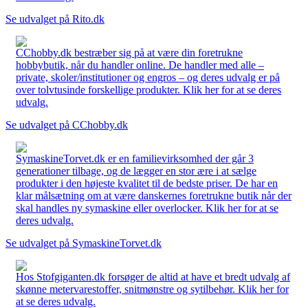
Se udvalget på Rito.dk
CChobby.dk bestræber sig på at være din foretrukne
hobbybutik, når du handler online. De handler med alle –
private, skoler/institutioner og engros – og deres udvalg er på
over tolvtusinde forskellige produkter. Klik her for at se deres
udvalg.
Se udvalget på CChobby.dk
SymaskineTorvet.dk er en familievirksomhed der går 3
generationer tilbage, og de lægger en stor ære i at sælge
produkter i den højeste kvalitet til de bedste priser. De har en
klar målsætning om at være danskernes foretrukne butik når der
skal handles ny symaskine eller overlocker. Klik her for at se
deres udvalg.
Se udvalget på SymaskineTorvet.dk
Hos Stofgiganten.dk forsøger de altid at have et bredt udvalg af
skønne metervarestoffer, snitmønstre og sytilbehør. Klik her for
at se deres udvalg.