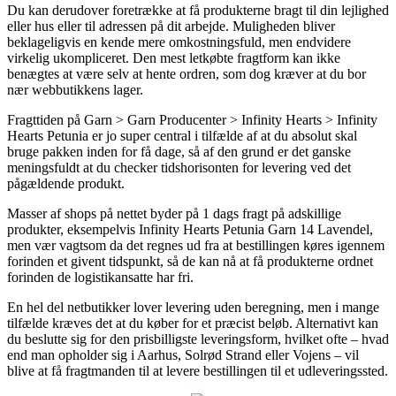
Du kan derudover foretrække at få produkterne bragt til din lejlighed
eller hus eller til adressen på dit arbejde. Muligheden bliver
beklageligvis en kende mere omkostningsfuld, men endvidere
virkelig ukompliceret. Den mest letkøbte fragtform kan ikke
benægtes at være selv at hente ordren, som dog kræver at du bor
nær webbutikkens lager.
Fragttiden på Garn > Garn Producenter > Infinity Hearts > Infinity
Hearts Petunia er jo super central i tilfælde af at du absolut skal
bruge pakken inden for få dage, så af den grund er det ganske
meningsfuldt at du checker tidshorisonten for levering ved det
pågældende produkt.
Masser af shops på nettet byder på 1 dags fragt på adskillige
produkter, eksempelvis Infinity Hearts Petunia Garn 14 Lavendel,
men vær vagtsom da det regnes ud fra at bestillingen køres igennem
forinden et givent tidspunkt, så de kan nå at få produkterne ordnet
forinden de logistikansatte har fri.
En hel del netbutikker lover levering uden beregning, men i mange
tilfælde kræves det at du køber for et præcist beløb. Alternativt kan
du beslutte sig for den prisbilligste leveringsform, hvilket ofte – hvad
end man opholder sig i Aarhus, Solrød Strand eller Vojens – vil
blive at få fragtmanden til at levere bestillingen til et udleveringssted.