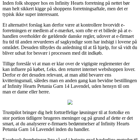
Inden folk shopper hos en Infinity Hearts forretning på nettet bør
man helt sikkert kigge på shoppens forretningsaftale, men det er
typisk ikke super interessant.
Et alternativt forslag kan derfor være at kontrollere hvorvidt e-
forretningen er medlem af e-mærket, som ofte er et billede på at e-
handlen overholder de gældende danske regler, udover at e-firmaet
fra tid til anden revurderes af sagkyndige som har indsigt i lovene på
området. Desuden tilbydes du anledning til at få hjælp, for så vidt du
bliver udsat for besvær i processen med dit indkøb.
Tillige foreslår vi at man er klar over de vigtigste reglementer der
kan influere på købet, f.eks. den returret internet webshoppen lover.
Derfor er det desuden relevant, at man altid bevarer ens
kvitteringsmail, således man en anden gang kan bevidne bestillingen
af Infinity Hearts Petunia Garn 14 Lavendel, uden hensyn til om
man er dame eller herre.
Trustpilot bringer dig helt fortræffelige løsninger til at fortolke en
stor portion tidligere brugeres meninger og på grund af dette er det
smart, at du analyserer e-firmaets bedømmelser af Infinity Hearts
Petunia Garn 14 Lavendel inden du handler.
Facebook frembringer lige så vel i højeste grad hæderlige metoder til