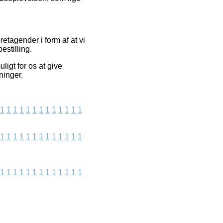
etagender i form af at vi
estilling.
igt for os at give
ninger.
1
1
1
1
1
1
1
1
1
1
1
1
1
1
1
1
1
1
1
1
1
1
1
1
1
1
1
1
1
1
1
1
1
1
1
1
1
1
1