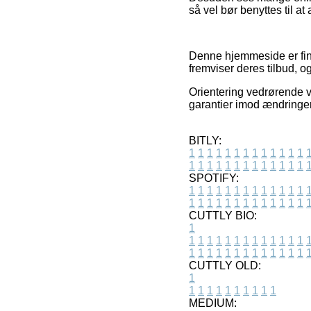
så vel bør benyttes til at
Denne hjemmeside er finan
fremviser deres tilbud, o
Orientering vedrørende va
garantier imod ændringer 
BITLY:
1
1
1
1
1
1
1
1
1
1
1
1
1
1
1
1
1
1
1
1
1
1
1
1
1
1
SPOTIFY:
1
1
1
1
1
1
1
1
1
1
1
1
1
1
1
1
1
1
1
1
1
1
1
1
1
1
CUTTLY BIO:
1
1
1
1
1
1
1
1
1
1
1
1
1
1
1
1
1
1
1
1
1
1
1
1
1
1
1
CUTTLY OLD:
1
1
1
1
1
1
1
1
1
1
1
MEDIUM: