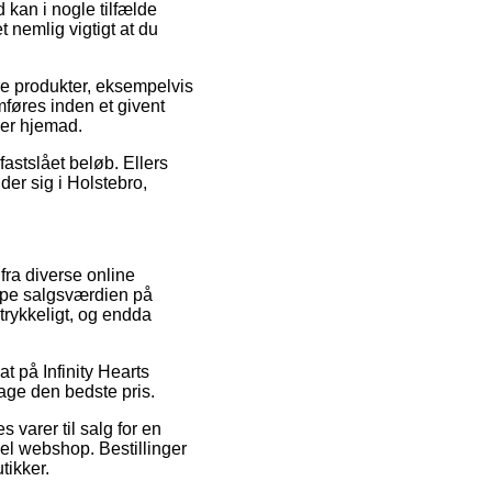
 kan i nogle tilfælde
t nemlig vigtigt at du
re produkter, eksempelvis
mføres inden et givent
ger hjemad.
 fastslået beløb. Ellers
er sig i Holstebro,
 fra diverse online
tampe salgsværdien på
trykkeligt, og endda
at på Infinity Hearts
age den bedste pris.
 varer til salg for en
el webshop. Bestillinger
tikker.