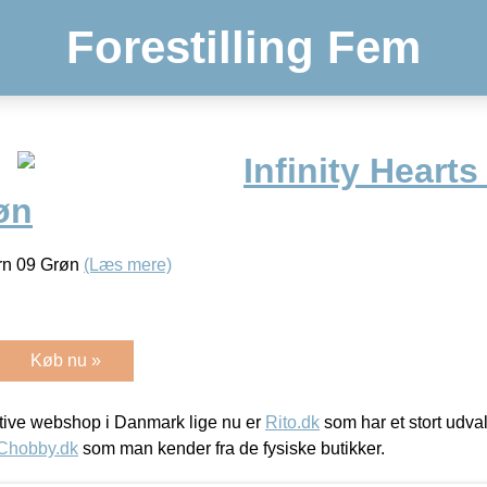
Forestilling Fem
Infinity Heart
øn
arn 09 Grøn
(Læs mere)
Køb nu »
ive webshop i Danmark lige nu er
Rito.dk
som har et stort udval
Chobby.dk
som man kender fra de fysiske butikker.