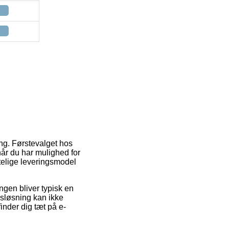
ng. Førstevalget hos
når du har mulighed for
telige leveringsmodel
ingen bliver typisk en
gsløsning kan ikke
nder dig tæt på e-