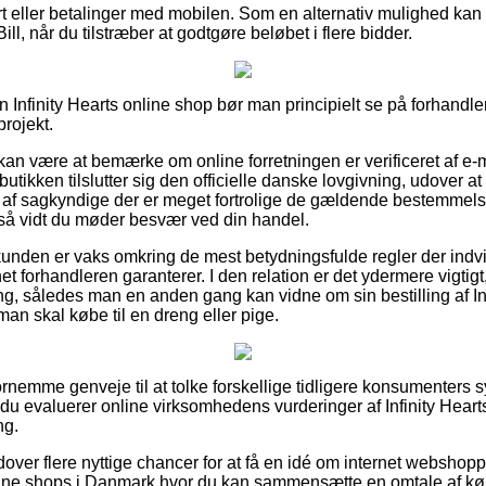
t eller betalinger med mobilen. Som en alternativ mulighed kan
ill, når du tilstræber at godtgøre beløbet i flere bidder.
Infinity Hearts online shop bør man principielt se på forhandler
rojekt.
an være at bemærke om online forretningen er verificeret af e
butikken tilslutter sig den officielle danske lovgivning, udover a
es af sagkyndige der er meget fortrolige de gældende bestemmelse
r så vidt du møder besvær ved din handel.
 kunden er vaks omkring de mest betydningsfulde regler der indvir
net forhandleren garanterer. I den relation er det ydermere vigti
ing, således man en anden gang kan vidne om sin bestilling af In
n skal købe til en dreng eller pige.
fornemme genveje til at tolke forskellige tidligere konsumenters
t du evaluerer online virksomhedens vurderinger af Infinity Hear
ng.
over flere nyttige chancer for at få en idé om internet webshopp
ne shops i Danmark hvor du kan sammensætte en omtale af kø