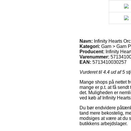
Navn:
Infinity Hearts Or
Kategori:
Garn > Garn Pro
Producent:
Infinity Hear
Varenummer:
5713410
EAN:
5713410030257
Vurderet til
4.4
ud af 5 st
Mange shops på nettet fr
mange er p.t. at få sendt
det. Muligheden er nemli
ved køb af Infinity Hear
Du bør endvidere påtænke 
tand mere bekostelig, me
modsiges at være at du s
butikkens arbejdslager.