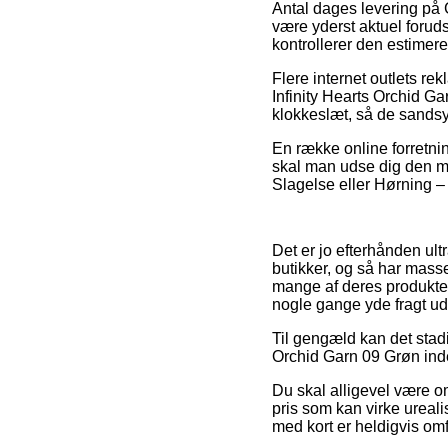
Antal dages levering på G
være yderst aktuel foruds
kontrollerer den estimer
Flere internet outlets r
Infinity Hearts Orchid G
klokkeslæt, så de sandsy
En række online forretning
skal man udse dig den me
Slagelse eller Hørning – e
Det er jo efterhånden ult
butikker, og så har masse
mange af deres produkter 
nogle gange yde fragt ud
Til gengæld kan det stadig
Orchid Garn 09 Grøn inde
Du skal alligevel være omh
pris som kan virke ureal
med kort er heldigvis om