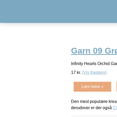
Garn 09 Gr
Infinity Hearts Orchid G
17
kr.
(Vis fragtpris)
Læs mere »
Den mest populære kreat
derudover er der også
C