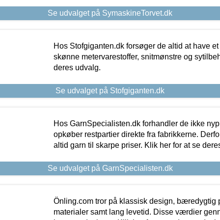
Se udvalget på SymaskineTorvet.dk
Hos Stofgiganten.dk forsøger de altid at have et
skønne metervarestoffer, snitmønstre og sytilbehø
deres udvalg.
Se udvalget på Stofgiganten.dk
Hos GarnSpecialisten.dk forhandler de ikke ny
opkøber restpartier direkte fra fabrikkerne. Derf
altid garn til skarpe priser. Klik her for at se der
Se udvalget på GarnSpecialisten.dk
Önling.com tror på klassisk design, bæredygtig p
materialer samt lang levetid. Disse værdier gen