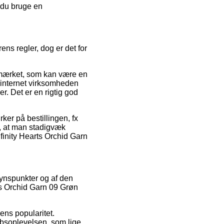
 du bruge en
ens regler, dog er det for
-mærket, som kan være en
t internet virksomheden
r. Det er en rigtig god
ker på bestillingen, fx
gt, at man stadigvæk
finity Hearts Orchid Garn
 synspunkter og af den
ts Orchid Garn 09 Grøn
ens popularitet.
bsoplevelsen, som lige