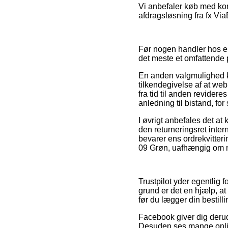
Vi anbefaler køb med kor
afdragsløsning fra fx ViaB
Før nogen handler hos en 
det meste et omfattende p
En anden valgmulighed k
tilkendegivelse af at web
fra tid til anden revider
anledning til bistand, fo
I øvrigt anbefales det at
den returneringsret inter
bevarer ens ordrekvitter
09 Grøn, uafhængig om ma
Trustpilot yder egentlig 
grund er det en hjælp, a
før du lægger din bestilli
Facebook giver dig derud
Desuden ses mange onli