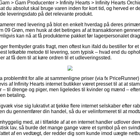
arn > Garn Producenter > Infinity Hearts > Infinity Hearts Orchid
at du absolut skal bruge varen inden for kort tid, og herved er de
ede leveringsdato på det relevante produkt.
eklamerer med levering på blot en enkelt hverdag på deres primæ
arn 09 Grøn, men husk at det betinges af at transaktionen genne
nligvis kan nå at få produkterne pakket før lagerpersonalet dra
er frembyder gratis fragt, men oftest kun ifald du bestiller for et
st letkøbte metode til levering, som typisk – hvad end du ophold
r at få dem til at køre ordren til et udleveringssted.
ra problemfrit for alle at sammenligne priser (via fx PriceRunner)
vis af Infinity Hearts internet butikker været presset til at at s
– til drenge og piger, men ligeledes til kvinder og mænd – efter
en betaling.
væk vise sig lukrativt at tjekke flere internet selskaber efter rab
n du gennemfører din handel, så du er velinformeret til at modt
yggelig med, at i tilfælde af at en internet handler udlover deres
istisk lav, så burde det mange gange være et symbol på en svind
fattet af en vedtægt, der redder dig som kunde imod uægte netbu