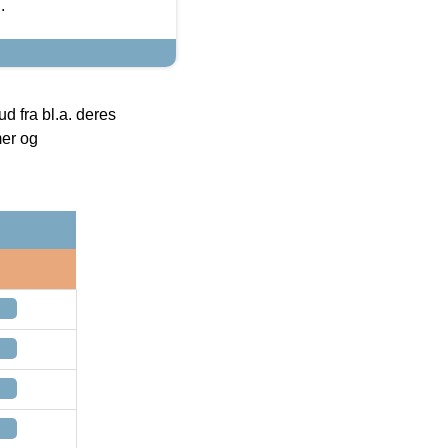
.
 fra bl.a. deres
mer og