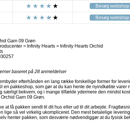
Besøg webshop
Besøg webshop
chid Garn 09 Grøn
ducenter > Infinity Hearts > Infinity Hearts Orchid
ts
030257
jerner baseret på
28
anmeldelser
embyder efterhånden en lang række forskellige former for leveri
 til en pakkeshop, som gør at du kan hente de nyindkøbte varer 
g særligt bekvem, og i mange tilfælde ydermere den mindst kos
ts Orchid Garn 09 Grøn.
at få pakken sendt til dit hus eller ud til dit arbejde. Fragtløsn
n lige så vel virkelig ukompliceret. Den mest betalelige leverin
elv henter pakken, som desværre nødvendiggør at du fysisk befi