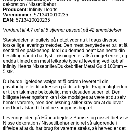
dekoration / Nissetilbehør
Producent:
Infinity Hearts
Varenummer:
5713410010235
EAN:
5713410010235
Vurderet til
4.7
ud af 5 stjerner baseret på
42
anmeldelser
Størstedelen af outlets på nettet yder nu til dags diverse
forskellige leveringsmetoder. Den mest benyttede er p.t. at få
sendt til en pakkeshop, fordi du dermed nemt kan hente din
bestilling når du har lyst. Løsningen er altså meget enkel, og
endda tilmed den mest letkøbte type af levering ved køb af
Infinity Hearts Nissebriller/Dukkebriller Metal Guld 100mm –
5 stk.
Du burde ligeledes vælge at få ordren leveret til din
privatbolig eller til adressen på dit arbejde. Fragtmuligheden
er tit en tak mere bekostelig, men desuden super let. Den
billigste leveringsform kan ikke modsiges at være at du selv
henter varerne, men den løsning stiller krav om at du lever
med kort afstand til online shoppens bopæl.
Leveringstiden på Håndarbejde > Bamse- og nissetilbehør >
Nisse dekoration / Nissetilbehør er jo ret så afgørende i
tilfælde af at du har brug for varerne straks, så herved er det