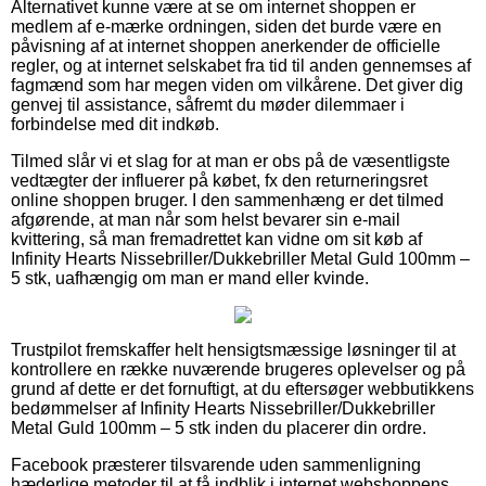
Alternativet kunne være at se om internet shoppen er
medlem af e-mærke ordningen, siden det burde være en
påvisning af at internet shoppen anerkender de officielle
regler, og at internet selskabet fra tid til anden gennemses af
fagmænd som har megen viden om vilkårene. Det giver dig
genvej til assistance, såfremt du møder dilemmaer i
forbindelse med dit indkøb.
Tilmed slår vi et slag for at man er obs på de væsentligste
vedtægter der influerer på købet, fx den returneringsret
online shoppen bruger. I den sammenhæng er det tilmed
afgørende, at man når som helst bevarer sin e-mail
kvittering, så man fremadrettet kan vidne om sit køb af
Infinity Hearts Nissebriller/Dukkebriller Metal Guld 100mm –
5 stk, uafhængig om man er mand eller kvinde.
Trustpilot fremskaffer helt hensigtsmæssige løsninger til at
kontrollere en række nuværende brugeres oplevelser og på
grund af dette er det fornuftigt, at du eftersøger webbutikkens
bedømmelser af Infinity Hearts Nissebriller/Dukkebriller
Metal Guld 100mm – 5 stk inden du placerer din ordre.
Facebook præsterer tilsvarende uden sammenligning
hæderlige metoder til at få indblik i internet webshoppens