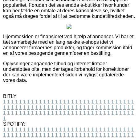
popularitet. Foruden det ses endda e-butikker hvor kunder
kan nedfælde en omtale af deres købsoplevelse, hvilket
også må drages fordel af til at bedømme kundetilfredsheden.
Hjemmesiden er finansieret ved hjælp af annoncer. Vi har et
tæt samarbejde med en lang række e-shops idet vi
annoncerer firmaernes produkter, og tager kommission ifald
en af vores besøgende gennemfører en bestilling.
Oplysninger angående tilbud og internet firmaer
understøttes ofte, men der tages forbehold for korrektioner
der kan være implementeret siden vi nyligst opdaterede
vores data.
BITLY:
1
1
1
1
1
1
1
1
1
1
1
1
1
1
1
1
1
1
1
1
1
1
1
1
1
1
1
1
1
1
1
1
1
1
1
1
1
1
1
1
1
1
1
1
1
1
1
1
1
1
1
1
1
1
1
1
1
1
1
1
1
1
1
1
1
1
1
1
1
1
1
1
1
1
1
1
1
1
1
1
1
1
1
1
1
1
1
1
1
1
1
1
1
1
1
1
1
1
1
1
SPOTIFY:
1
1
1
1
1
1
1
1
1
1
1
1
1
1
1
1
1
1
1
1
1
1
1
1
1
1
1
1
1
1
1
1
1
1
1
1
1
1
1
1
1
1
1
1
1
1
1
1
1
1
1
1
1
1
1
1
1
1
1
1
1
1
1
1
1
1