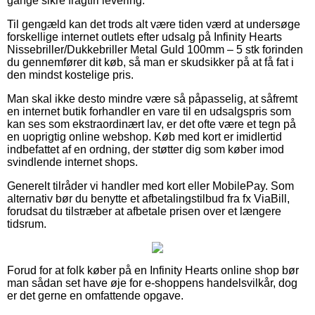
gange sikre fragtfri levering.
Til gengæld kan det trods alt være tiden værd at undersøge
forskellige internet outlets efter udsalg på Infinity Hearts
Nissebriller/Dukkebriller Metal Guld 100mm – 5 stk forinden
du gennemfører dit køb, så man er skudsikker på at få fat i
den mindst kostelige pris.
Man skal ikke desto mindre være så påpasselig, at såfremt
en internet butik forhandler en vare til en udsalgspris som
kan ses som ekstraordinært lav, er det ofte være et tegn på
en uoprigtig online webshop. Køb med kort er imidlertid
indbefattet af en ordning, der støtter dig som køber imod
svindlende internet shops.
Generelt tilråder vi handler med kort eller MobilePay. Som
alternativ bør du benytte et afbetalingstilbud fra fx ViaBill,
forudsat du tilstræber at afbetale prisen over et længere
tidsrum.
Forud for at folk køber på en Infinity Hearts online shop bør
man sådan set have øje for e-shoppens handelsvilkår, dog
er det gerne en omfattende opgave.