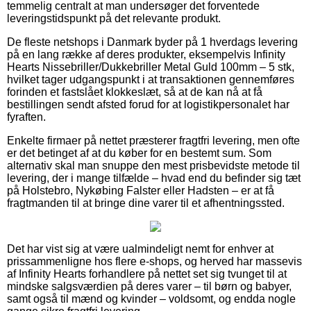
temmelig centralt at man undersøger det forventede
leveringstidspunkt på det relevante produkt.
De fleste netshops i Danmark byder på 1 hverdags levering
på en lang række af deres produkter, eksempelvis Infinity
Hearts Nissebriller/Dukkebriller Metal Guld 100mm – 5 stk,
hvilket tager udgangspunkt i at transaktionen gennemføres
forinden et fastslået klokkeslæt, så at de kan nå at få
bestillingen sendt afsted forud for at logistikpersonalet har
fyraften.
Enkelte firmaer på nettet præsterer fragtfri levering, men ofte
er det betinget af at du køber for en bestemt sum. Som
alternativ skal man snuppe den mest prisbevidste metode til
levering, der i mange tilfælde – hvad end du befinder sig tæt
på Holstebro, Nykøbing Falster eller Hadsten – er at få
fragtmanden til at bringe dine varer til et afhentningssted.
Det har vist sig at være ualmindeligt nemt for enhver at
prissammenligne hos flere e-shops, og herved har massevis
af Infinity Hearts forhandlere på nettet set sig tvunget til at
mindske salgsværdien på deres varer – til børn og babyer,
samt også til mænd og kvinder – voldsomt, og endda nogle