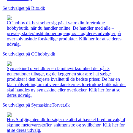
Se udvalget på Rito.dk
CChobby.dk bestræber sig på at være din foretrukne
hobbybutik, når du handler online. De handler med alle –
private, skoler/institutioner og engros – og deres udvalg er på
over tolvtusinde forskellige produkter. Klik her for at se deres
udvalg.
Se udvalget på CChobby.dk
SymaskineTorvet.dk er en familievirksomhed der går 3
generationer tilbage, og de lægger en stor ære i at sælge
produkter i den højeste kvalitet til de bedste priser. De har en
klar målsætning om at være danskernes foretrukne butik når der
skal handles ny symaskine eller overlocker. Klik her for at se
deres udvalg.
Se udvalget på SymaskineTorvet.dk
Hos Stofgiganten.dk forsøger de altid at have et bredt udvalg af
skønne metervarestoffer, snitmønstre og sytilbehør. Klik her for
at se deres udvalg.