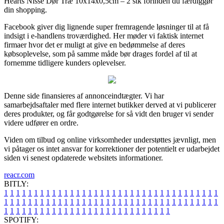
Hearts Nisse Dør Træ 10x14x0,5cm – 2 stk forinden du færdiggør
din shopping.
Facebook giver dig lignende super fremragende løsninger til at få
indsigt i e-handlens troværdighed. Her møder vi faktisk internet
firmaer hvor det er muligt at give en bedømmelse af deres
købsoplevelse, som på samme måde bør drages fordel af til at
fornemme tidligere kunders oplevelser.
Denne side finansieres af annonceindtægter. Vi har
samarbejdsaftaler med flere internet butikker derved at vi publicerer
deres produkter, og får godtgørelse for så vidt den bruger vi sender
videre udfører en ordre.
Viden om tilbud og online virksomheder understøttes jævnligt, men
vi påtager os intet ansvar for korrektioner der potentielt er udarbejdet
siden vi senest opdaterede websitets informationer.
reacr.com
BITLY:
1
1
1
1
1
1
1
1
1
1
1
1
1
1
1
1
1
1
1
1
1
1
1
1
1
1
1
1
1
1
1
1
1
1
1
1
1
1
1
1
1
1
1
1
1
1
1
1
1
1
1
1
1
1
1
1
1
1
1
1
1
1
1
1
1
1
1
1
1
1
1
1
1
1
1
1
1
1
1
1
1
1
1
1
1
1
1
1
1
1
1
1
1
1
1
1
1
1
1
1
SPOTIFY: