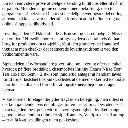
Du kan endvidere prøve at vælge afsending til dit hus eller til når du
er på job. Metoden er gerne en kende mere bekostelig, men til
gengæld ret så bekvem. Den mest betalelige leveringsmodel er dog
at hente pakken selv, men det stiller krav om at du befinder dig nær
online shoppens tilholdssted.
Leveringstiden på Håndarbejde > Bamse- og nissetilbehør > Nisse
dekoration / Nissetilbehør er naturligvis yderst central hvis du har
brug for produktet om et øjeblik, så af den grund er det i sandhed
vigtigt at man checker det estimerede leveringstidspunkt ved den
vedkommende vare.
Størstedelen af e-forhandlere giver løfte om levering efter en enkelt
hverdag på flere produkter, eksempelvis Infinity Hearts Nisse Dør
Træ 10x14x0,5cm – 2 stk, som imidlertid antager at handlen laves
forud for et fastslået tidspunkt, således at de med sikkerhed kan nå at
få ordren sendt afsted forud for at logistikmedarbejderne drager
hjemad.
Visse internet foretagender yder fragt uden beregning, men oftest er
det kun gældende hvis der aftages for en fastsat pris. Desuden skal
man tage den mest prisbevidste leveringsmulighed, hvilket mange
gange – hvad end du opholder sig i Randers, Værløse eller Hørning
– er at få kørt bestillingen til en pakkeshop.