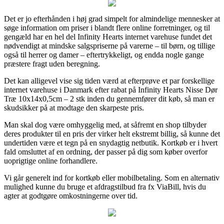
Det er jo efterhånden i høj grad simpelt for almindelige mennesker at
søge information om priser i blandt flere online forretninger, og til
gengæld har en hel del Infinity Hearts internet varehuse fundet det
nødvendigt at mindske salgspriserne på varerne – til børn, og tillige
også til herrer og damer – eftertrykkeligt, og endda nogle gange
præstere fragt uden beregning.
Det kan alligevel vise sig tiden værd at efterprøve et par forskellige
internet varehuse i Danmark efter rabat på Infinity Hearts Nisse Dør
Træ 10x14x0,5cm – 2 stk inden du gennemfører dit køb, så man er
skudsikker på at modtage den skarpeste pris.
Man skal dog være omhyggelig med, at såfremt en shop tilbyder
deres produkter til en pris der virker helt ekstremt billig, så kunne det
undertiden være et tegn på en snydagtig netbutik. Kortkøb er i hvert
fald omsluttet af en ordning, der passer på dig som køber overfor
uoprigtige online forhandlere.
Vi går generelt ind for kortkøb eller mobilbetaling. Som en alternativ
mulighed kunne du bruge et afdragstilbud fra fx ViaBill, hvis du
agter at godtgøre omkostningerne over tid.