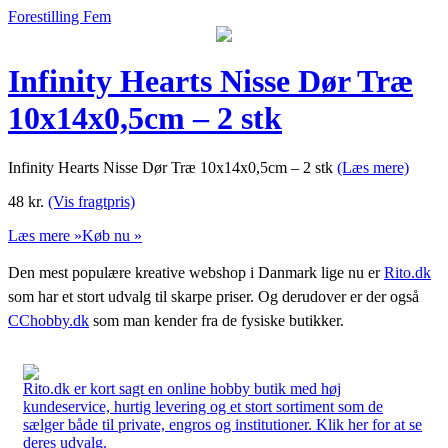
Forestilling Fem
Infinity Hearts Nisse Dør Træ
10x14x0,5cm – 2 stk
Infinity Hearts Nisse Dør Træ 10x14x0,5cm – 2 stk
(Læs mere)
48
kr.
(Vis fragtpris)
Læs mere »
Køb nu »
Den mest populære kreative webshop i Danmark lige nu er
Rito.dk
som har et stort udvalg til skarpe priser. Og derudover er der også
CChobby.dk
som man kender fra de fysiske butikker.
Rito.dk er kort sagt en online hobby butik med høj
kundeservice, hurtig levering og et stort sortiment som de
sælger både til private, engros og institutioner. Klik her for at se
deres udvalg.