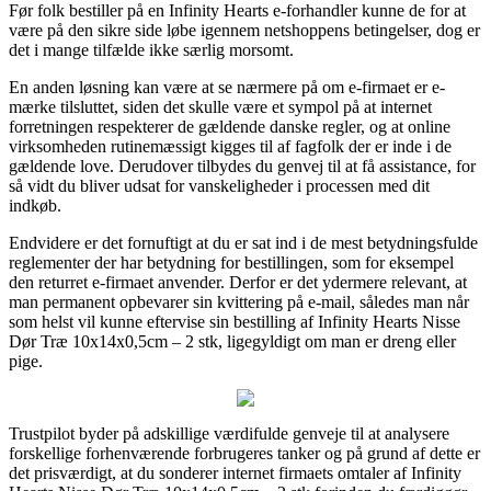
Før folk bestiller på en Infinity Hearts e-forhandler kunne de for at
være på den sikre side løbe igennem netshoppens betingelser, dog er
det i mange tilfælde ikke særlig morsomt.
En anden løsning kan være at se nærmere på om e-firmaet er e-
mærke tilsluttet, siden det skulle være et sympol på at internet
forretningen respekterer de gældende danske regler, og at online
virksomheden rutinemæssigt kigges til af fagfolk der er inde i de
gældende love. Derudover tilbydes du genvej til at få assistance, for
så vidt du bliver udsat for vanskeligheder i processen med dit
indkøb.
Endvidere er det fornuftigt at du er sat ind i de mest betydningsfulde
reglementer der har betydning for bestillingen, som for eksempel
den returret e-firmaet anvender. Derfor er det ydermere relevant, at
man permanent opbevarer sin kvittering på e-mail, således man når
som helst vil kunne eftervise sin bestilling af Infinity Hearts Nisse
Dør Træ 10x14x0,5cm – 2 stk, ligegyldigt om man er dreng eller
pige.
Trustpilot byder på adskillige værdifulde genveje til at analysere
forskellige forhenværende forbrugeres tanker og på grund af dette er
det prisværdigt, at du sonderer internet firmaets omtaler af Infinity