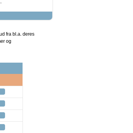
.
 fra bl.a. deres
mer og