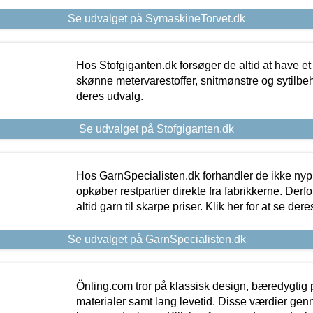
Se udvalget på SymaskineTorvet.dk
Hos Stofgiganten.dk forsøger de altid at have et
skønne metervarestoffer, snitmønstre og sytilbehø
deres udvalg.
Se udvalget på Stofgiganten.dk
Hos GarnSpecialisten.dk forhandler de ikke ny
opkøber restpartier direkte fra fabrikkerne. Derf
altid garn til skarpe priser. Klik her for at se der
Se udvalget på GarnSpecialisten.dk
Önling.com tror på klassisk design, bæredygtig p
materialer samt lang levetid. Disse værdier gen