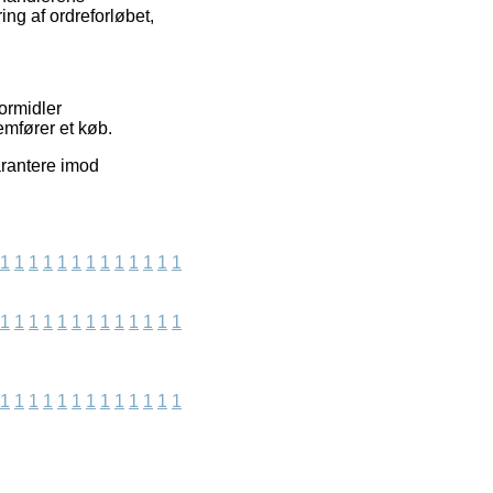
ing af ordreforløbet,
formidler
emfører et køb.
arantere imod
1
1
1
1
1
1
1
1
1
1
1
1
1
1
1
1
1
1
1
1
1
1
1
1
1
1
1
1
1
1
1
1
1
1
1
1
1
1
1