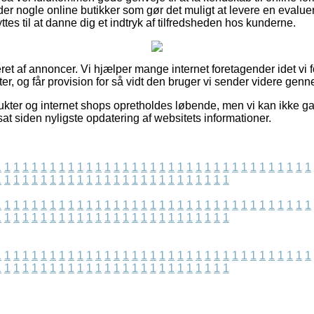
 der nogle online butikker som gør det muligt at levere en evaluer
tes til at danne dig et indtryk af tilfredsheden hos kunderne.
ret af annoncer. Vi hjælper mange internet foretagender idet vi 
r, og får provision for så vidt den bruger vi sender videre genn
kter og internet shops opretholdes løbende, men vi kan ikke g
sat siden nyligste opdatering af websitets informationer.
1
1
1
1
1
1
1
1
1
1
1
1
1
1
1
1
1
1
1
1
1
1
1
1
1
1
1
1
1
1
1
1
1
1
1
1
1
1
1
1
1
1
1
1
1
1
1
1
1
1
1
1
1
1
1
1
1
1
1
1
1
1
1
1
1
1
1
1
1
1
1
1
1
1
1
1
1
1
1
1
1
1
1
1
1
1
1
1
1
1
1
1
1
1
1
1
1
1
1
1
1
1
1
1
1
1
1
1
1
1
1
1
1
1
1
1
1
1
1
1
1
1
1
1
1
1
1
1
1
1
1
1
1
1
1
1
1
1
1
1
1
1
1
1
1
1
1
1
1
1
1
1
1
1
1
1
1
1
1
1
1
1
1
1
1
1
1
1
1
1
1
1
1
1
1
1
1
1
1
1
1
1
1