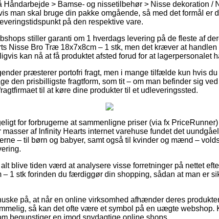
 Håndarbejde > Bamse- og nissetilbehør > Nisse dekoration / N
 hvis man skal bruge din pakke omgående, så med det formål er det
leveringstidspunkt på den respektive vare.
shops stiller garanti om 1 hverdags levering på de fleste af de
rts Nisse Bro Træ 18x7x8cm – 1 stk, men det kræver at handlen la
gvis kan nå at få produktet afsted forud for at lagerpersonalet ha
tagender præsterer portofri fragt, men i mange tilfælde kun hvis du 
tage den prisbilligste fragtform, som tit – om man befinder sig 
fragtfirmaet til at køre dine produkter til et udleveringssted.
eligt for forbrugerne at sammenligne priser (via fx PriceRunner) f
r masser af Infinity Hearts internet varehuse fundet det uundgåeli
rne – til børn og babyer, samt også til kvinder og mænd – vol
vering.
alt blive tiden værd at analysere visse forretninger på nettet efter
 1 stk forinden du færdiggør din shopping, sådan at man er sik
uske på, at når en online virksomhed afhænder deres produkter
mmelig, så kan det ofte være et symbol på en uægte webshop. K
, som begunstiger en imod snydagtige online shops.