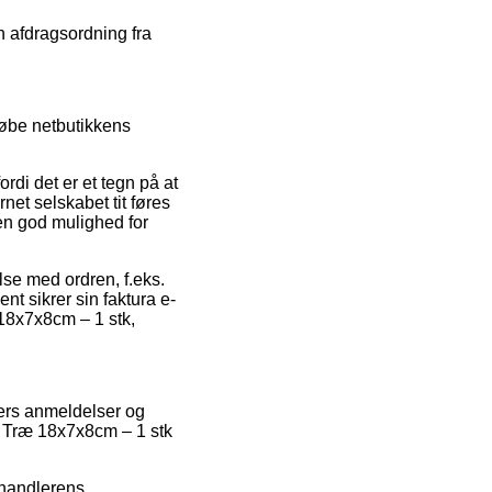
n afdragsordning fra
løbe netbutikkens
rdi det er et tegn på at
net selskabet tit føres
 en god mulighed for
else med ordren, f.eks.
ent sikrer sin faktura e-
 18x7x8cm – 1 stk,
ders anmeldelser og
ro Træ 18x7x8cm – 1 stk
rhandlerens