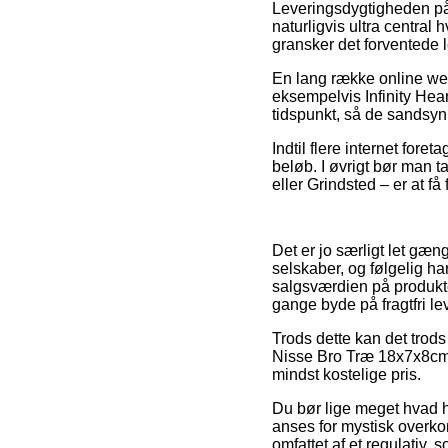
Leveringsdygtigheden på
naturligvis ultra central
gransker det forventede 
En lang række online web
eksempelvis Infinity Hea
tidspunkt, så de sandsynli
Indtil flere internet fore
beløb. I øvrigt bør man 
eller Grindsted – er at få 
Det er jo særligt let gæng
selskaber, og følgelig ha
salgsværdien på produkte
gange byde på fragtfri le
Trods dette kan det trods 
Nisse Bro Træ 18x7x8cm –
mindst kostelige pris.
Du bør lige meget hvad h
anses for mystisk overko
omfattet af et regulativ