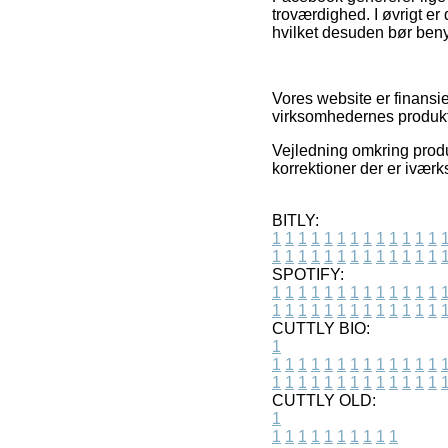
troværdighed. I øvrigt er
hvilket desuden bør benyt
Vores website er finansie
virksomhedernes produkte
Vejledning omkring produ
korrektioner der er iværk
BITLY:
1
1
1
1
1
1
1
1
1
1
1
1
1
1
1
1
1
1
1
1
1
1
1
1
1
1
SPOTIFY:
1
1
1
1
1
1
1
1
1
1
1
1
1
1
1
1
1
1
1
1
1
1
1
1
1
1
CUTTLY BIO:
1
1
1
1
1
1
1
1
1
1
1
1
1
1
1
1
1
1
1
1
1
1
1
1
1
1
1
CUTTLY OLD:
1
1
1
1
1
1
1
1
1
1
1