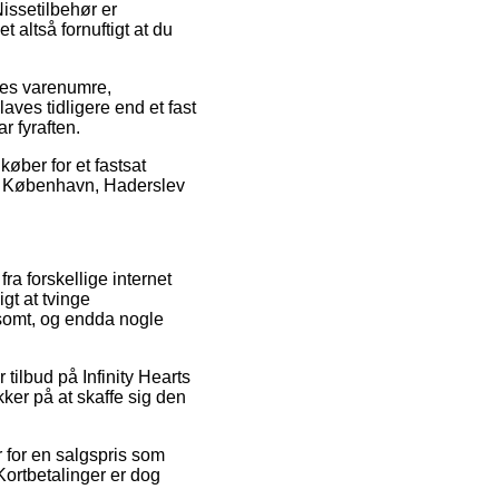
issetilbehør er
 altså fornuftigt at du
res varenumre,
ves tidligere end et fast
r fyraften.
køber for et fastsat
ved København, Haderslev
ra forskellige internet
gt at tvinge
dsomt, og endda nogle
 tilbud på Infinity Hearts
ker på at skaffe sig den
 for en salgspris som
ortbetalinger er dog