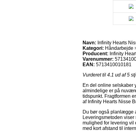
Navn:
Infinity Hearts Ni
Kategori:
Håndarbejde > 
Producent:
Infinity Hear
Varenummer:
5713410
EAN:
5713410010181
Vurderet til
4.1
ud af 5 st
En del online selskaber 
almindelige er på nuvære
tidspunkt. Fragtformen er
af Infinity Hearts Nisse 
Du bør også planlægge at b
Leveringsmetoden viser s
mulighed for levering vil
med kort afstand til inter