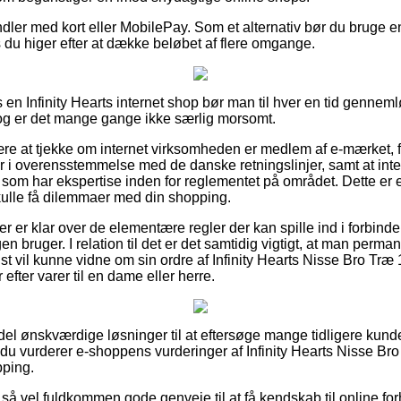
ndler med kort eller MobilePay. Som et alternativ bør du bruge e
 du higer efter at dække beløbet af flere omgange.
 en Infinity Hearts internet shop bør man til hver en tid gennem
dog er det mange gange ikke særlig morsomt.
ære at tjekke om internet virksomheden er medlem af e-mærket, fo
r i overensstemmelse med de danske retningslinjer, samt at inter
r som har ekspertise inden for reglementet på området. Dette er
kulle få dilemmaer med din shopping.
ber er klar over de elementære regler der kan spille ind i forbind
gen bruger. I relation til det er det samtidig vigtigt, at man perman
st vil kunne vidne om sin ordre af Infinity Hearts Nisse Bro Træ
efter varer til en dame eller herre.
n del ønskværdige løsninger til at eftersøge mange tidligere kun
t du vurderer e-shoppens vurderinger af Infinity Hearts Nisse B
pping.
så vel fuldkommen gode genveje til at få kendskab til online fo