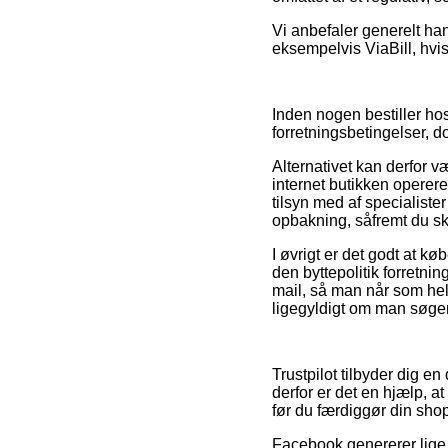
Vi anbefaler generelt ha
eksempelvis ViaBill, hvis
Inden nogen bestiller hos
forretningsbetingelser, 
Alternativet kan derfor v
internet butikken operere
tilsyn med af specialiste
opbakning, såfremt du s
I øvrigt er det godt at kø
den byttepolitik forretnin
mail, så man når som hel
ligegyldigt om man søger 
Trustpilot tilbyder dig e
derfor er det en hjælp, a
før du færdiggør din sho
Facebook genererer lige 