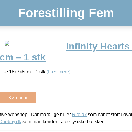
Forestilling Fem
Infinity Heart
cm – 1 stk
o Træ 18x7x8cm – 1 stk
(Læs mere)
Køb nu »
ive webshop i Danmark lige nu er
Rito.dk
som har et stort udval
Chobby.dk
som man kender fra de fysiske butikker.