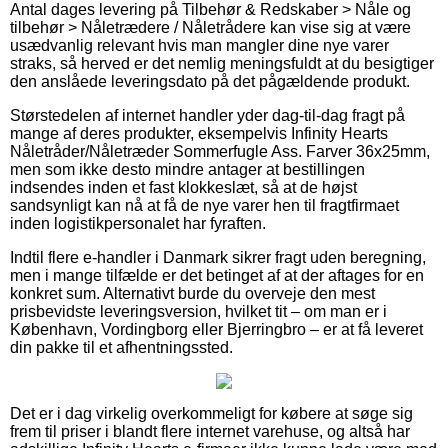
Antal dages levering på Tilbehør & Redskaber > Nåle og
tilbehør > Nåletrædere / Nåletrådere kan vise sig at være
usædvanlig relevant hvis man mangler dine nye varer
straks, så herved er det nemlig meningsfuldt at du besigtiger
den anslåede leveringsdato på det pågældende produkt.
Størstedelen af internet handler yder dag-til-dag fragt på
mange af deres produkter, eksempelvis Infinity Hearts
Nåletråder/Nåletræder Sommerfugle Ass. Farver 36x25mm,
men som ikke desto mindre antager at bestillingen
indsendes inden et fast klokkeslæt, så at de højst
sandsynligt kan nå at få de nye varer hen til fragtfirmaet
inden logistikpersonalet har fyraften.
Indtil flere e-handler i Danmark sikrer fragt uden beregning,
men i mange tilfælde er det betinget af at der aftages for en
konkret sum. Alternativt burde du overveje den mest
prisbevidste leveringsversion, hvilket tit – om man er i
København, Vordingborg eller Bjerringbro – er at få leveret
din pakke til et afhentningssted.
Det er i dag virkelig overkommeligt for købere at søge sig
frem til priser i blandt flere internet varehuse, og altså har