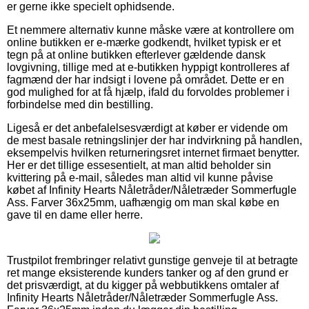
er gerne ikke specielt ophidsende.
Et nemmere alternativ kunne måske være at kontrollere om
online butikken er e-mærke godkendt, hvilket typisk er et
tegn på at online butikken efterlever gældende dansk
lovgivning, tillige med at e-butikken hyppigt kontrolleres af
fagmænd der har indsigt i lovene på området. Dette er en
god mulighed for at få hjælp, ifald du forvoldes problemer i
forbindelse med din bestilling.
Ligeså er det anbefalelsesværdigt at køber er vidende om
de mest basale retningslinjer der har indvirkning på handlen,
eksempelvis hvilken returneringsret internet firmaet benytter.
Her er det tillige essesentielt, at man altid beholder sin
kvittering på e-mail, således man altid vil kunne påvise
købet af Infinity Hearts Nåletråder/Nåletræder Sommerfugle
Ass. Farver 36x25mm, uafhængig om man skal købe en
gave til en dame eller herre.
Trustpilot frembringer relativt gunstige genveje til at betragte
ret mange eksisterende kunders tanker og af den grund er
det prisværdigt, at du kigger på webbutikkens omtaler af
Infinity Hearts Nåletråder/Nåletræder Sommerfugle Ass.