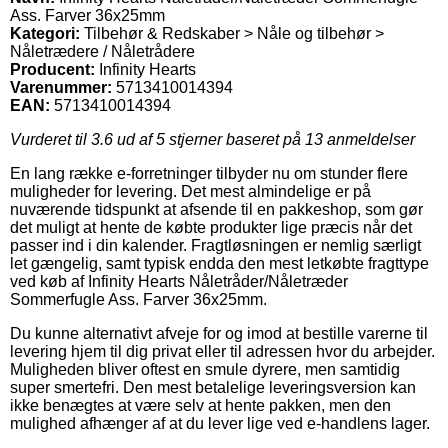
Ass. Farver 36x25mm
Kategori:
Tilbehør & Redskaber > Nåle og tilbehør >
Nåletrædere / Nåletrådere
Producent:
Infinity Hearts
Varenummer:
5713410014394
EAN:
5713410014394
Vurderet til
3.6
ud af 5 stjerner baseret på
13
anmeldelser
En lang række e-forretninger tilbyder nu om stunder flere
muligheder for levering. Det mest almindelige er på
nuværende tidspunkt at afsende til en pakkeshop, som gør
det muligt at hente de købte produkter lige præcis når det
passer ind i din kalender. Fragtløsningen er nemlig særligt
let gængelig, samt typisk endda den mest letkøbte fragttype
ved køb af Infinity Hearts Nåletråder/Nåletræder
Sommerfugle Ass. Farver 36x25mm.
Du kunne alternativt afveje for og imod at bestille varerne til
levering hjem til dig privat eller til adressen hvor du arbejder.
Muligheden bliver oftest en smule dyrere, men samtidig
super smertefri. Den mest betalelige leveringsversion kan
ikke benægtes at være selv at hente pakken, men den
mulighed afhænger af at du lever lige ved e-handlens lager.