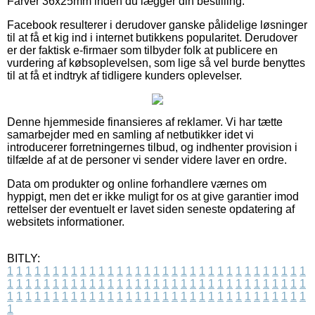
Farver 36x25mm inden du lægger din bestilling.
Facebook resulterer i derudover ganske pålidelige løsninger
til at få et kig ind i internet butikkens popularitet. Derudover
er der faktisk e-firmaer som tilbyder folk at publicere en
vurdering af købsoplevelsen, som lige så vel burde benyttes
til at få et indtryk af tidligere kunders oplevelser.
Denne hjemmeside finansieres af reklamer. Vi har tætte
samarbejder med en samling af netbutikker idet vi
introducerer forretningernes tilbud, og indhenter provision i
tilfælde af at de personer vi sender videre laver en ordre.
Data om produkter og online forhandlere værnes om
hyppigt, men det er ikke muligt for os at give garantier imod
rettelser der eventuelt er lavet siden seneste opdatering af
websitets informationer.
BITLY:
1
1
1
1
1
1
1
1
1
1
1
1
1
1
1
1
1
1
1
1
1
1
1
1
1
1
1
1
1
1
1
1
1
1
1
1
1
1
1
1
1
1
1
1
1
1
1
1
1
1
1
1
1
1
1
1
1
1
1
1
1
1
1
1
1
1
1
1
1
1
1
1
1
1
1
1
1
1
1
1
1
1
1
1
1
1
1
1
1
1
1
1
1
1
1
1
1
1
1
1