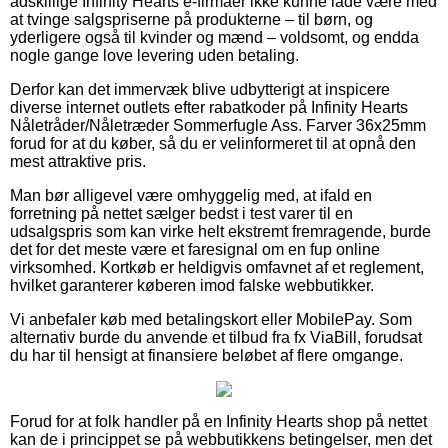
adskillige Infinity Hearts e-firmaer ikke kunne lade være med
at tvinge salgspriserne på produkterne – til børn, og
yderligere også til kvinder og mænd – voldsomt, og endda
nogle gange love levering uden betaling.
Derfor kan det immervæk blive udbytterigt at inspicere
diverse internet outlets efter rabatkoder på Infinity Hearts
Nåletråder/Nåletræder Sommerfugle Ass. Farver 36x25mm
forud for at du køber, så du er velinformeret til at opnå den
mest attraktive pris.
Man bør alligevel være omhyggelig med, at ifald en
forretning på nettet sælger bedst i test varer til en
udsalgspris som kan virke helt ekstremt fremragende, burde
det for det meste være et faresignal om en fup online
virksomhed. Kortkøb er heldigvis omfavnet af et reglement,
hvilket garanterer køberen imod falske webbutikker.
Vi anbefaler køb med betalingskort eller MobilePay. Som
alternativ burde du anvende et tilbud fra fx ViaBill, forudsat
du har til hensigt at finansiere beløbet af flere omgange.
Forud for at folk handler på en Infinity Hearts shop på nettet
kan de i princippet se på webbutikkens betingelser, men det