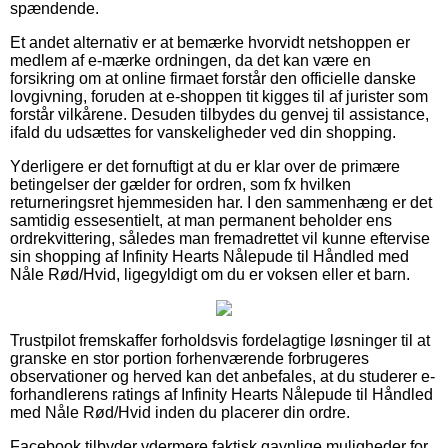
spændende.
Et andet alternativ er at bemærke hvorvidt netshoppen er
medlem af e-mærke ordningen, da det kan være en
forsikring om at online firmaet forstår den officielle danske
lovgivning, foruden at e-shoppen tit kigges til af jurister som
forstår vilkårene. Desuden tilbydes du genvej til assistance,
ifald du udsættes for vanskeligheder ved din shopping.
Yderligere er det fornuftigt at du er klar over de primære
betingelser der gælder for ordren, som fx hvilken
returneringsret hjemmesiden har. I den sammenhæng er det
samtidig essesentielt, at man permanent beholder ens
ordrekvittering, således man fremadrettet vil kunne eftervise
sin shopping af Infinity Hearts Nålepude til Håndled med
Nåle Rød/Hvid, ligegyldigt om du er voksen eller et barn.
Trustpilot fremskaffer forholdsvis fordelagtige løsninger til at
granske en stor portion forhenværende forbrugeres
observationer og herved kan det anbefales, at du studerer e-
forhandlerens ratings af Infinity Hearts Nålepude til Håndled
med Nåle Rød/Hvid inden du placerer din ordre.
Facebook tilbyder ydermere faktisk gavnlige muligheder for