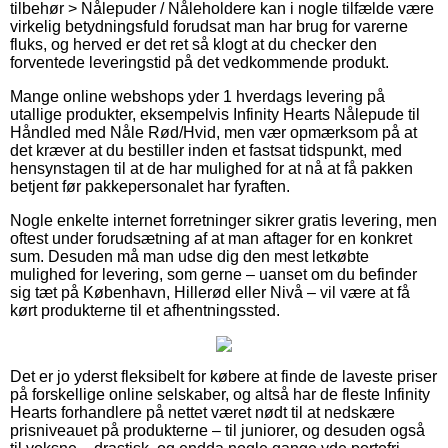
tilbehør > Nålepuder / Nåleholdere kan i nogle tilfælde være
virkelig betydningsfuld forudsat man har brug for varerne
fluks, og herved er det ret så klogt at du checker den
forventede leveringstid på det vedkommende produkt.
Mange online webshops yder 1 hverdags levering på
utallige produkter, eksempelvis Infinity Hearts Nålepude til
Håndled med Nåle Rød/Hvid, men vær opmærksom på at
det kræver at du bestiller inden et fastsat tidspunkt, med
hensynstagen til at de har mulighed for at nå at få pakken
betjent før pakkepersonalet har fyraften.
Nogle enkelte internet forretninger sikrer gratis levering, men
oftest under forudsætning af at man aftager for en konkret
sum. Desuden må man udse dig den mest letkøbte
mulighed for levering, som gerne – uanset om du befinder
sig tæt på København, Hillerød eller Nivå – vil være at få
kørt produkterne til et afhentningssted.
Det er jo yderst fleksibelt for købere at finde de laveste priser
på forskellige online selskaber, og altså har de fleste Infinity
Hearts forhandlere på nettet været nødt til at nedskære
prisniveauet på produkterne – til juniorer, og desuden også