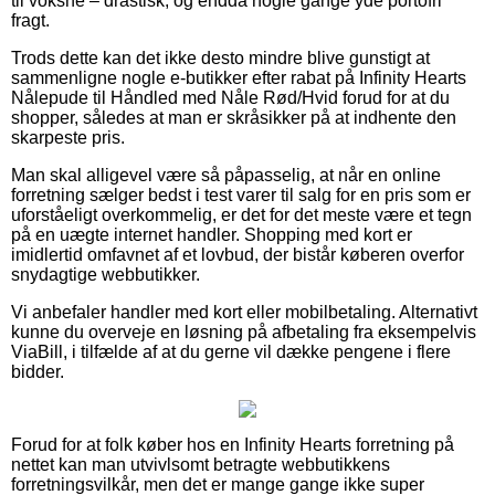
til voksne – drastisk, og endda nogle gange yde portofri
fragt.
Trods dette kan det ikke desto mindre blive gunstigt at
sammenligne nogle e-butikker efter rabat på Infinity Hearts
Nålepude til Håndled med Nåle Rød/Hvid forud for at du
shopper, således at man er skråsikker på at indhente den
skarpeste pris.
Man skal alligevel være så påpasselig, at når en online
forretning sælger bedst i test varer til salg for en pris som er
uforståeligt overkommelig, er det for det meste være et tegn
på en uægte internet handler. Shopping med kort er
imidlertid omfavnet af et lovbud, der bistår køberen overfor
snydagtige webbutikker.
Vi anbefaler handler med kort eller mobilbetaling. Alternativt
kunne du overveje en løsning på afbetaling fra eksempelvis
ViaBill, i tilfælde af at du gerne vil dække pengene i flere
bidder.
Forud for at folk køber hos en Infinity Hearts forretning på
nettet kan man utvivlsomt betragte webbutikkens
forretningsvilkår, men det er mange gange ikke super