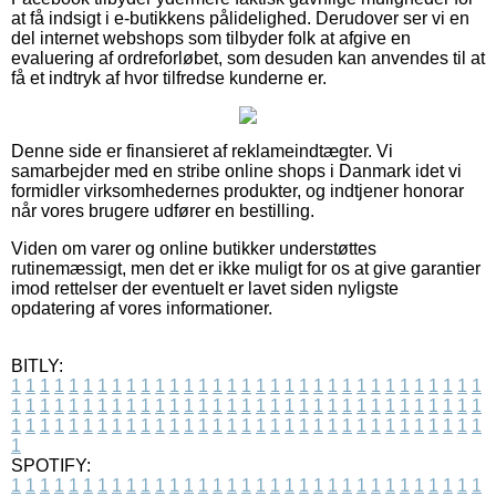
at få indsigt i e-butikkens pålidelighed. Derudover ser vi en
del internet webshops som tilbyder folk at afgive en
evaluering af ordreforløbet, som desuden kan anvendes til at
få et indtryk af hvor tilfredse kunderne er.
Denne side er finansieret af reklameindtægter. Vi
samarbejder med en stribe online shops i Danmark idet vi
formidler virksomhedernes produkter, og indtjener honorar
når vores brugere udfører en bestilling.
Viden om varer og online butikker understøttes
rutinemæssigt, men det er ikke muligt for os at give garantier
imod rettelser der eventuelt er lavet siden nyligste
opdatering af vores informationer.
BITLY:
1
1
1
1
1
1
1
1
1
1
1
1
1
1
1
1
1
1
1
1
1
1
1
1
1
1
1
1
1
1
1
1
1
1
1
1
1
1
1
1
1
1
1
1
1
1
1
1
1
1
1
1
1
1
1
1
1
1
1
1
1
1
1
1
1
1
1
1
1
1
1
1
1
1
1
1
1
1
1
1
1
1
1
1
1
1
1
1
1
1
1
1
1
1
1
1
1
1
1
1
SPOTIFY:
1
1
1
1
1
1
1
1
1
1
1
1
1
1
1
1
1
1
1
1
1
1
1
1
1
1
1
1
1
1
1
1
1