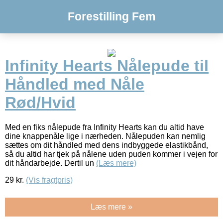
Forestilling Fem
Infinity Hearts Nålepude til
Håndled med Nåle
Rød/Hvid
Med en fiks nålepude fra Infinity Hearts kan du altid have
dine knappenåle lige i nærheden. Nålepuden kan nemlig
sættes om dit håndled med dens indbyggede elastikbånd,
så du altid har tjek på nålene uden puden kommer i vejen for
dit håndarbejde. Dertil un
(Læs mere)
29
kr.
(Vis fragtpris)
Læs mere »