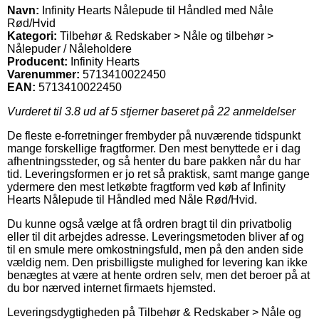
Navn:
Infinity Hearts Nålepude til Håndled med Nåle
Rød/Hvid
Kategori:
Tilbehør & Redskaber > Nåle og tilbehør >
Nålepuder / Nåleholdere
Producent:
Infinity Hearts
Varenummer:
5713410022450
EAN:
5713410022450
Vurderet til
3.8
ud af 5 stjerner baseret på
22
anmeldelser
De fleste e-forretninger frembyder på nuværende tidspunkt
mange forskellige fragtformer. Den mest benyttede er i dag
afhentningssteder, og så henter du bare pakken når du har
tid. Leveringsformen er jo ret så praktisk, samt mange gange
ydermere den mest letkøbte fragtform ved køb af Infinity
Hearts Nålepude til Håndled med Nåle Rød/Hvid.
Du kunne også vælge at få ordren bragt til din privatbolig
eller til dit arbejdes adresse. Leveringsmetoden bliver af og
til en smule mere omkostningsfuld, men på den anden side
vældig nem. Den prisbilligste mulighed for levering kan ikke
benægtes at være at hente ordren selv, men det beroer på at
du bor nærved internet firmaets hjemsted.
Leveringsdygtigheden på Tilbehør & Redskaber > Nåle og