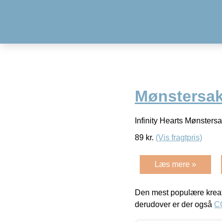
Mønstersak
Infinity Hearts Mønsters
89
kr.
(Vis fragtpris)
Læs mere »
Den mest populære kreat
derudover er der også
C