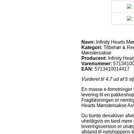
Navn:
Infinity Hearts Mø
Kategori:
Tilbehør & Red
Mønstersakse
Producent:
Infinity Hear
Varenummer:
5713410
EAN:
5713410014417
Vurderet til
4.7
ud af 5 st
En masse e-forretninger y
levering til en pakkeshop,
Fragtløsningen er nemlig 
Hearts Mønstersakse Ass
Du burde derudover afveje
uheldigvis en tand mere 
leveringsversion er unæg
afstand til netshoppens t