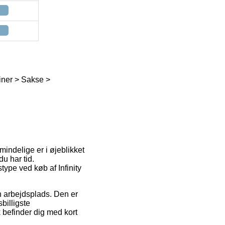
iner > Sakse >
indelige er i øjeblikket
du har tid.
type ved køb af Infinity
in arbejdsplads. Den er
billigste
 befinder dig med kort