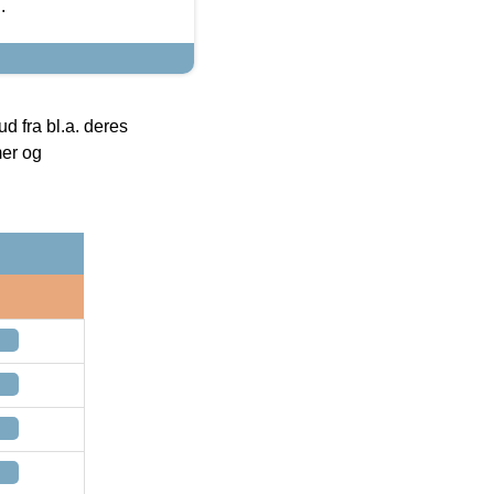
.
 fra bl.a. deres
mer og