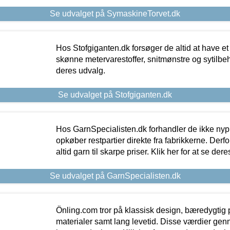
Se udvalget på SymaskineTorvet.dk
Hos Stofgiganten.dk forsøger de altid at have et
skønne metervarestoffer, snitmønstre og sytilbehø
deres udvalg.
Se udvalget på Stofgiganten.dk
Hos GarnSpecialisten.dk forhandler de ikke ny
opkøber restpartier direkte fra fabrikkerne. Derf
altid garn til skarpe priser. Klik her for at se der
Se udvalget på GarnSpecialisten.dk
Önling.com tror på klassisk design, bæredygtig p
materialer samt lang levetid. Disse værdier gen