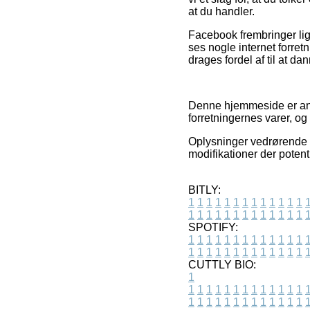
at du handler.
Facebook frembringer lign
ses nogle internet forre
drages fordel af til at da
Denne hjemmeside er anno
forretningernes varer, og
Oplysninger vedrørende v
modifikationer der potent
BITLY:
1
1
1
1
1
1
1
1
1
1
1
1
1
1
1
1
1
1
1
1
1
1
1
1
1
1
SPOTIFY:
1
1
1
1
1
1
1
1
1
1
1
1
1
1
1
1
1
1
1
1
1
1
1
1
1
1
CUTTLY BIO:
1
1
1
1
1
1
1
1
1
1
1
1
1
1
1
1
1
1
1
1
1
1
1
1
1
1
1