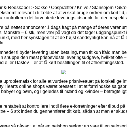
ør & Redskaber > Sakse / Opsprætter / Knive / Stansejern / Sk
tremt relevant i tilfælde af at vi skal bruge ordren om kort tid,
 kontrollerer det forventede leveringstidspunkt for den respekti
e på nettet annoncerer 1 dags fragt på mange af deres varenumr
 Mønstre – 6 stk, men vær på vagt da det tager udgangspunkt i 
spunkt, med hensynstagen til at de højst sandsynligt kan nå at få 
ri.
omheder tilbyder levering uden betaling, men tit kun ifald man bes
man snuppe den mest prisbevidste leveringsudgave, hvilket ofte 
d eller Haslev – er at få kørt bestillingen til et afhentningssted.
ra uproblematisk for alle at vurdere prisniveauet på forskellige 
ity Hearts online shops været presset til at at formindske salgsp
til babyer og børn, og ligeledes til mænd og kvinder – betragteli
 rentabelt at kontrollere indtil flere e-forretninger efter tilbud på 
e – 6 stk inden du gennemfører dit køb, sådan at man er skuds
være så påvagt, at når en netshop sælger en vare til en salgsp