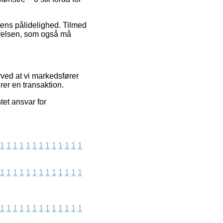
lens pålidelighed. Tilmed
evelsen, som også må
ved at vi markedsfører
rer en transaktion.
tet ansvar for
1
1
1
1
1
1
1
1
1
1
1
1
1
1
1
1
1
1
1
1
1
1
1
1
1
1
1
1
1
1
1
1
1
1
1
1
1
1
1