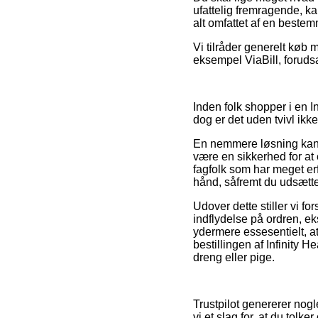
ufattelig fremragende, kan
alt omfattet af en beste
Vi tilråder generelt køb 
eksempel ViaBill, forudsa
Inden folk shopper i en I
dog er det uden tvivl ikke
En nemmere løsning kan 
være en sikkerhed for at 
fagfolk som har meget e
hånd, såfremt du udsætte
Udover dette stiller vi 
indflydelse på ordren, ek
ydermere essesentielt, a
bestillingen af Infinity 
dreng eller pige.
Trustpilot genererer nogl
vi et slag for, at du tolk