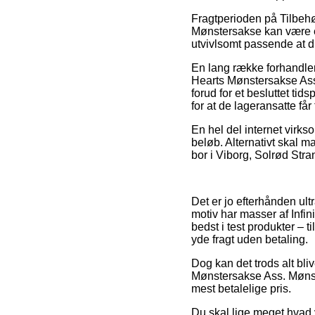
Fragtperioden på Tilbeh
Mønstersakse kan være eks
utvivlsomt passende at du
En lang række forhandler
Hearts Mønstersakse Ass.
forud for et besluttet tid
for at de lageransatte får f
En hel del internet virks
beløb. Alternativt skal 
bor i Viborg, Solrød Stran
Det er jo efterhånden ult
motiv har masser af Infin
bedst i test produkter – 
yde fragt uden betaling.
Dog kan det trods alt blive
Mønstersakse Ass. Mønstr
mest betalelige pris.
Du skal lige meget hvad 