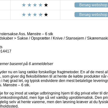
Besøg webshop
Besøg webshop
nstersakse Ass. Mønstre – 6 stk
skaber > Sakse / Opsprætter / Knive / Stansejern / Skæremask
ts
014417
jerner baseret på
6
anmeldelser
der nu en lang række forskellige fragtmetoder. En af de mest alm
 som giver dig fleksibiliteten til at hente de købte produkter når 
i høj grad let, og typisk endvidere den mest betalelige leverings
. Mønstre – 6 stk.
 for og imod at vælge udbringning hjem til dig privat eller til d
omkostningsfuld, men lige så vel vældig uproblematisk. Den pris
telig selv at hente varerne, men den løsning kræver at du fysisk
ilholdssted.