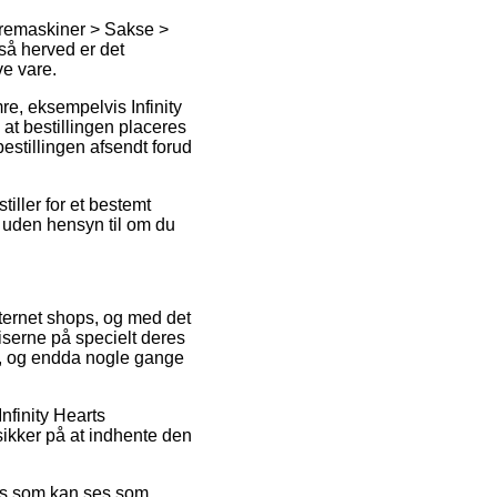
æremaskiner > Sakse >
 så herved er det
ve vare.
e, eksempelvis Infinity
at bestillingen placeres
bestillingen afsendt forud
tiller for et bestemt
– uden hensyn til om du
internet shops, og med det
riserne på specielt deres
gt, og endda nogle gange
Infinity Hearts
ikker på at indhente den
ris som kan ses som