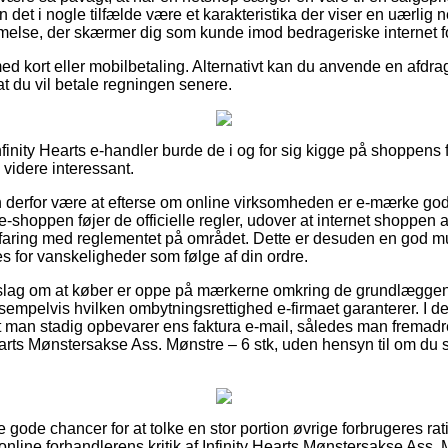
 det i nogle tilfælde være et karakteristika der viser en uærlig n
mmelse, der skærmer dig som kunde imod bedrageriske internet f
med kort eller mobilbetaling. Alternativt kan du anvende en afdr
t du vil betale regningen senere.
nfinity Hearts e-handler burde de i og for sig kigge på shoppens 
 videre interessant.
derfor være at efterse om online virksomheden er e-mærke godk
e-shoppen føjer de officielle regler, udover at internet shoppen af
rfaring med reglementet på området. Dette er desuden en god m
s for vanskeligheder som følge af din ordre.
forslag om at køber er oppe på mærkerne omkring de grundlægge
sempelvis hvilken ombytningsrettighed e-firmaet garanterer. I de
t man stadig opbevarer ens faktura e-mail, således man fremadr
Hearts Mønstersakse Ass. Mønstre – 6 stk, uden hensyn til om du 
e gode chancer for at tolke en stor portion øvrige forbrugeres ra
er online forhandlerens kritik af Infinity Hearts Mønstersakse Ass. 