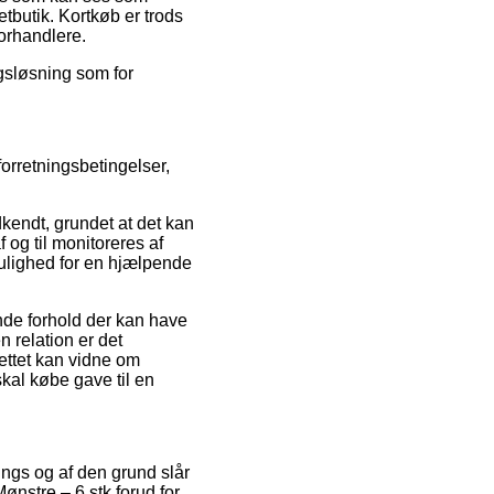
etbutik. Kortkøb er trods
orhandlere.
agsløsning som for
forretningsbetingelser,
endt, grundet at det kan
 og til monitoreres af
ulighed for en hjælpende
nde forhold der kan have
n relation er det
ettet kan vidne om
skal købe gave til en
tings og af den grund slår
Mønstre – 6 stk forud for