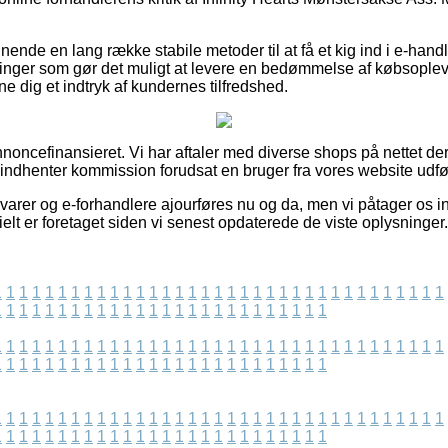
ende en lang række stabile metoder til at få et kig ind i e-hand
tninger som gør det muligt at levere en bedømmelse af købsopl
nne dig et indtryk af kundernes tilfredshed.
ncefinansieret. Vi har aftaler med diverse shops på nettet der
 indhenter kommission forudsat en bruger fra vores website udfø
arer og e-forhandlere ajourføres nu og da, men vi påtager os in
ielt er foretaget siden vi senest opdaterede de viste oplysninger.
1
1
1
1
1
1
1
1
1
1
1
1
1
1
1
1
1
1
1
1
1
1
1
1
1
1
1
1
1
1
1
1
1
1
1
1
1
1
1
1
1
1
1
1
1
1
1
1
1
1
1
1
1
1
1
1
1
1
1
1
1
1
1
1
1
1
1
1
1
1
1
1
1
1
1
1
1
1
1
1
1
1
1
1
1
1
1
1
1
1
1
1
1
1
1
1
1
1
1
1
1
1
1
1
1
1
1
1
1
1
1
1
1
1
1
1
1
1
1
1
1
1
1
1
1
1
1
1
1
1
1
1
1
1
1
1
1
1
1
1
1
1
1
1
1
1
1
1
1
1
1
1
1
1
1
1
1
1
1
1
1
1
1
1
1
1
1
1
1
1
1
1
1
1
1
1
1
1
1
1
1
1
1