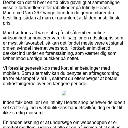
Derfor kan det til hver en tid blive gavnligt at sammenligne
visse e-forhandlere efter rabatkoder på Infinity Hearts
Macrome Garn 26 Orange forinden du gennemfører din
bestilling, sådan at man er garanteret at få den prisbilligste
pris.
Man bør trods alt være obs på, at såfremt en online
virksomhed annoncerer varer til salg for en udsalgspris som
er mystisk favorabel, så kan det for det meste være et signal
om en svindel internet webshop. Kortkøb er imidlertid
dækket ind under en foranstaltning, som værner dig som
køber imod uærlige butikker på nettet.
Vi foreslår generelt køb med kort eller betalinger med
mobilen. Som alternativ kan du benytte en afdragsordning
fra for eksempel ViaBill, såfremt du efterspørger at betale
omkostningerne over en længere periode.
Inden folk bestiller i en Infinity Hearts shop behøver de ideelt
set sætte sig ind i webbutikkens handelsvilkår, dog er det tit
ikke særlig morsomt.
En anden løsning er at undersøge om webshoppen er e-
mærket medlem, siden det ofte er en påvisning af at online