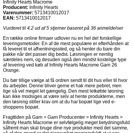
Infinity Hearts Macrome
Producent:
Infinity Hearts
Varenummer:
5713410012017
EAN:
5713410012017
Vurderet til
4.2
ud af 5 stjerner baseret på
36
anmeldelser
En række online firmaer udlover nu en hel del forskellige
leveringsmetoder. En af de mest populære er efterhånden at
få leveret til et afhentningssted, og så henter du bare din
pakke når det passer dig bedst. Løsningen er nemlig
særdeles nem, og desuden også den mindst kostelige type
af levering ved køb af Infinity Hearts Macrome Garn 26
Orange.
Du bør tillige vælge at få ordren sendt til dit hus eller til hvor
du arbejder. Denne bliver gerne et hak mere pebret, men
lige så vel meget let gængelig. Den mest letkøbte løsning
kan ikke modsiges at være selv at hente produkterne, men
den løsning stiller krav om at du har bopæl lige ved e-
shoppens bopæl.
Fragttiden på Garn > Garn Producenter > Infinity Hearts >
Infinity Hearts Macrome er selvfølgelig meget betydningsfuld
såfremt man skal bruge dine nye produkter med det samme,