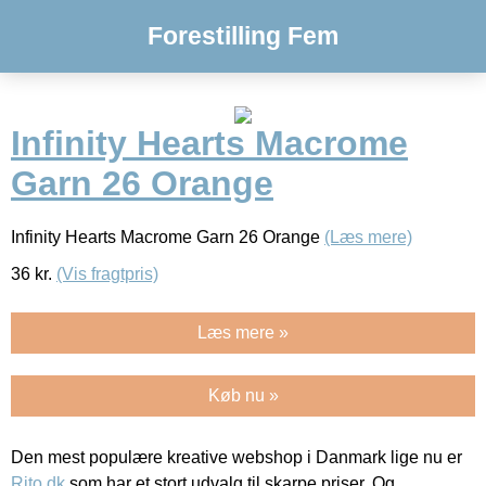
Forestilling Fem
Infinity Hearts Macrome
Garn 26 Orange
Infinity Hearts Macrome Garn 26 Orange
(Læs mere)
36
kr.
(Vis fragtpris)
Læs mere »
Køb nu »
Den mest populære kreative webshop i Danmark lige nu er
Rito.dk
som har et stort udvalg til skarpe priser. Og