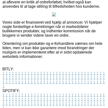
at aflevere en kritik af ordreforløbet, hvilket også kan
anvendes til at tage stilling til tilfredsheden hos kunderne.
Vores side er finansieret ved hjælp af annoncer. Vi hjælper
nogle forskellige e-forretninger når vi markedsfører
butikkernes produkter, og indhenter kommission når de
brugere vi sender videre laver en ordre.
Orientering om produkter og e-forhandlere værnes om hele
tiden, men vi kan ikke garantere imod forandringer der
muligvis er implementeret efter at vi sidst opdaterede
websitets informationer.
BITLY:
1
1
1
1
1
1
1
1
1
1
1
1
1
1
1
1
1
1
1
1
1
1
1
1
1
1
1
1
1
1
1
1
1
1
1
1
1
1
1
1
1
1
1
1
1
1
1
1
1
1
1
1
1
1
1
1
1
1
1
1
1
1
1
1
1
1
1
1
1
1
1
1
1
1
1
1
1
1
1
1
1
1
1
1
1
1
1
1
1
1
1
1
1
1
1
1
1
1
1
1
SPOTIFY:
1
1
1
1
1
1
1
1
1
1
1
1
1
1
1
1
1
1
1
1
1
1
1
1
1
1
1
1
1
1
1
1
1
1
1
1
1
1
1
1
1
1
1
1
1
1
1
1
1
1
1
1
1
1
1
1
1
1
1
1
1
1
1
1
1
1
1
1
1
1
1
1
1
1
1
1
1
1
1
1
1
1
1
1
1
1
1
1
1
1
1
1
1
1
1
1
1
1
1