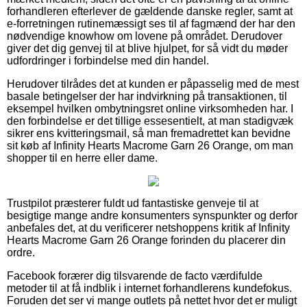
forhandleren efterlever de gældende danske regler, samt at
e-forretningen rutinemæssigt ses til af fagmænd der har den
nødvendige knowhow om lovene på området. Derudover
giver det dig genvej til at blive hjulpet, for så vidt du møder
udfordringer i forbindelse med din handel.
Herudover tilrådes det at kunden er påpasselig med de mest
basale betingelser der har indvirkning på transaktionen, til
eksempel hvilken ombytningsret online virksomheden har. I
den forbindelse er det tillige essesentielt, at man stadigvæk
sikrer ens kvitteringsmail, så man fremadrettet kan bevidne
sit køb af Infinity Hearts Macrome Garn 26 Orange, om man
shopper til en herre eller dame.
Trustpilot præsterer fuldt ud fantastiske genveje til at
besigtige mange andre konsumenters synspunkter og derfor
anbefales det, at du verificerer netshoppens kritik af Infinity
Hearts Macrome Garn 26 Orange forinden du placerer din
ordre.
Facebook forærer dig tilsvarende de facto værdifulde
metoder til at få indblik i internet forhandlerens kundefokus.
Foruden det ser vi mange outlets på nettet hvor det er muligt