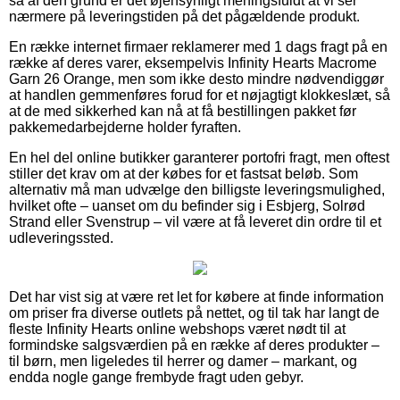
så af den grund er det øjensynligt meningsfuldt at vi ser
nærmere på leveringstiden på det pågældende produkt.
En række internet firmaer reklamerer med 1 dags fragt på en
række af deres varer, eksempelvis Infinity Hearts Macrome
Garn 26 Orange, men som ikke desto mindre nødvendiggør
at handlen gemmenføres forud for et nøjagtigt klokkeslæt, så
at de med sikkerhed kan nå at få bestillingen pakket før
pakkemedarbejderne holder fyraften.
En hel del online butikker garanterer portofri fragt, men oftest
stiller det krav om at der købes for et fastsat beløb. Som
alternativ må man udvælge den billigste leveringsmulighed,
hvilket ofte – uanset om du befinder sig i Esbjerg, Solrød
Strand eller Svenstrup – vil være at få leveret din ordre til et
udleveringssted.
Det har vist sig at være ret let for købere at finde information
om priser fra diverse outlets på nettet, og til tak har langt de
fleste Infinity Hearts online webshops været nødt til at
formindske salgsværdien på en række af deres produkter –
til børn, men ligeledes til herrer og damer – markant, og
endda nogle gange frembyde fragt uden gebyr.