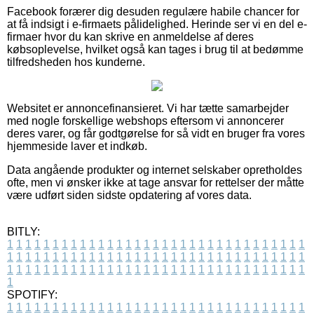
Facebook forærer dig desuden regulære habile chancer for
at få indsigt i e-firmaets pålidelighed. Herinde ser vi en del e-
firmaer hvor du kan skrive en anmeldelse af deres
købsoplevelse, hvilket også kan tages i brug til at bedømme
tilfredsheden hos kunderne.
Websitet er annoncefinansieret. Vi har tætte samarbejder
med nogle forskellige webshops eftersom vi annoncerer
deres varer, og får godtgørelse for så vidt en bruger fra vores
hjemmeside laver et indkøb.
Data angående produkter og internet selskaber opretholdes
ofte, men vi ønsker ikke at tage ansvar for rettelser der måtte
være udført siden sidste opdatering af vores data.
BITLY:
1
1
1
1
1
1
1
1
1
1
1
1
1
1
1
1
1
1
1
1
1
1
1
1
1
1
1
1
1
1
1
1
1
1
1
1
1
1
1
1
1
1
1
1
1
1
1
1
1
1
1
1
1
1
1
1
1
1
1
1
1
1
1
1
1
1
1
1
1
1
1
1
1
1
1
1
1
1
1
1
1
1
1
1
1
1
1
1
1
1
1
1
1
1
1
1
1
1
1
1
SPOTIFY:
1
1
1
1
1
1
1
1
1
1
1
1
1
1
1
1
1
1
1
1
1
1
1
1
1
1
1
1
1
1
1
1
1