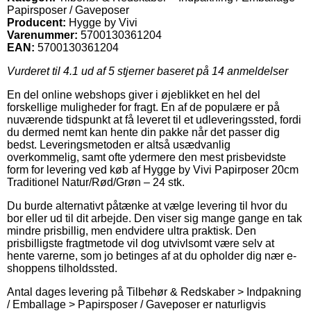
Papirsposer / Gaveposer
Producent:
Hygge by Vivi
Varenummer:
5700130361204
EAN:
5700130361204
Vurderet til
4.1
ud af 5 stjerner baseret på
14
anmeldelser
En del online webshops giver i øjeblikket en hel del
forskellige muligheder for fragt. En af de populære er på
nuværende tidspunkt at få leveret til et udleveringssted, fordi
du dermed nemt kan hente din pakke når det passer dig
bedst. Leveringsmetoden er altså usædvanlig
overkommelig, samt ofte ydermere den mest prisbevidste
form for levering ved køb af Hygge by Vivi Papirposer 20cm
Traditionel Natur/Rød/Grøn – 24 stk.
Du burde alternativt påtænke at vælge levering til hvor du
bor eller ud til dit arbejde. Den viser sig mange gange en tak
mindre prisbillig, men endvidere ultra praktisk. Den
prisbilligste fragtmetode vil dog utvivlsomt være selv at
hente varerne, som jo betinges af at du opholder dig nær e-
shoppens tilholdssted.
Antal dages levering på Tilbehør & Redskaber > Indpakning
/ Emballage > Papirsposer / Gaveposer er naturligvis