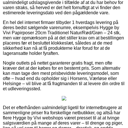
ualmindeligt udslagsgivende i tilfælde af at du har behov for
varen straks, så herved er det helt fornuftigt at vi finder den
estimerede leveringsdato ved den pågældende vare.
En hel del internet firmaer tilbyder 1 hverdags levering på
deres bedst sælgende varenumre, eksempelvis Hygge by
Vivi Papirposer 20cm Traditionel Natur/Rød/Grøn – 24 stk,
men vær opmærksom på at det stiller krav om at bestillingen
placeres før et besluttet klokkeslæt, således at de med
sikkerhed kan nå at få produkterne klar forud for at de
lageransatte holder fyraften.
Nogle outlets på nettet garanterer gratis fragt, men ofte
kræver det at der købes for en bestemt pris. Som alternativ
kan man tage den mest prisbevidste leveringsmodel, som
ofte – hvad end du opholder sig i Horsens, Værløse eller
Helsinge – vil blive at få fragtmanden til at levere din ordre til
et udleveringssted.
Det er efterhånden ualmindeligt ligetil for internetbrugere at
sammenligne priser fra forskellige netbutikker, og altså har
flere Hygge by Vivi webshops været presset til at at tvinge
salgsværdien på mange af deres varer – til drenge og piger,