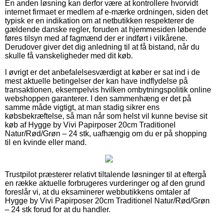
En anden løsning kan derfor være at kontrollere hvorvidt
internet firmaet er medlem af e-mærke ordningen, siden det
typisk er en indikation om at netbutikken respekterer de
gældende danske regler, foruden at hjemmesiden løbende
føres tilsyn med af fagmænd der er indført i vilkårene.
Derudover giver det dig anledning til at få bistand, når du
skulle få vanskeligheder med dit køb.
I øvrigt er det anbefalelsesværdigt at køber er sat ind i de
mest aktuelle betingelser der kan have indflydelse på
transaktionen, eksempelvis hvilken ombytningspolitik online
webshoppen garanterer. I den sammenhæng er det på
samme måde vigtigt, at man stadig sikrer ens
købsbekræftelse, så man når som helst vil kunne bevise sit
køb af Hygge by Vivi Papirposer 20cm Traditionel
Natur/Rød/Grøn – 24 stk, uafhængig om du er på shopping
til en kvinde eller mand.
Trustpilot præsterer relativt tiltalende løsninger til at eftergå
en række aktuelle forbrugeres vurderinger og af den grund
foreslår vi, at du eksaminerer webbutikkens omtaler af
Hygge by Vivi Papirposer 20cm Traditionel Natur/Rød/Grøn
– 24 stk forud for at du handler.