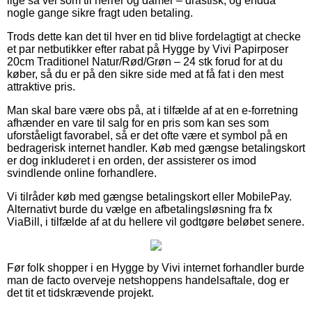
lige så vel som til herrer og damer – drastisk, og endda
nogle gange sikre fragt uden betaling.
Trods dette kan det til hver en tid blive fordelagtigt at checke
et par netbutikker efter rabat på Hygge by Vivi Papirposer
20cm Traditionel Natur/Rød/Grøn – 24 stk forud for at du
køber, så du er på den sikre side med at få fat i den mest
attraktive pris.
Man skal bare være obs på, at i tilfælde af at en e-forretning
afhænder en vare til salg for en pris som kan ses som
uforståeligt favorabel, så er det ofte være et symbol på en
bedragerisk internet handler. Køb med gængse betalingskort
er dog inkluderet i en orden, der assisterer os imod
svindlende online forhandlere.
Vi tilråder køb med gængse betalingskort eller MobilePay.
Alternativt burde du vælge en afbetalingsløsning fra fx
ViaBill, i tilfælde af at du hellere vil godtgøre beløbet senere.
Før folk shopper i en Hygge by Vivi internet forhandler burde
man de facto overveje netshoppens handelsaftale, dog er
det tit et tidskrævende projekt.