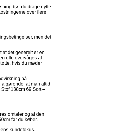
sning bør du drage nytte
kostningerne over flere
ningsbetingelser, men det
 at det generelt er en
gen ofte overvåges af
tøtte, hvis du møder
ndvirkning på
g afgørende, at man altid
r Stof 138cm 69 Sort –
eres omtaler og af den
 50cm før du køber.
ppens kundefokus.