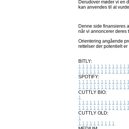
Derudover møder vi en de
kan anvendes til at vurde
Denne side finansieres a
når vi annoncerer deres t
Orientering angående prod
rettelser der potentielt e
BITLY:
1
1
1
1
1
1
1
1
1
1
1
1
1
1
1
1
1
1
1
1
1
1
1
1
1
1
SPOTIFY:
1
1
1
1
1
1
1
1
1
1
1
1
1
1
1
1
1
1
1
1
1
1
1
1
1
1
CUTTLY BIO:
1
1
1
1
1
1
1
1
1
1
1
1
1
1
1
1
1
1
1
1
1
1
1
1
1
1
1
CUTTLY OLD:
1
1
1
1
1
1
1
1
1
1
1
MEDIUM: