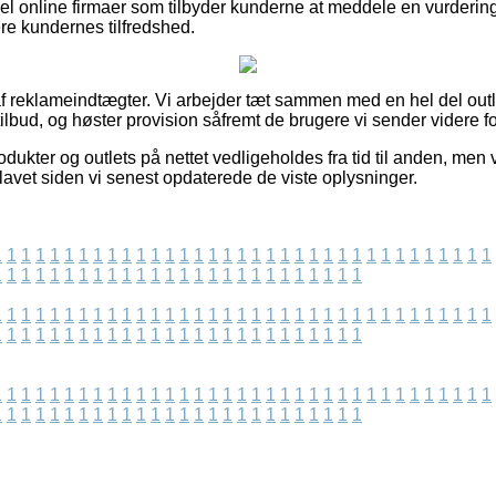
l online firmaer som tilbyder kunderne at meddele en vurdering 
re kundernes tilfredshed.
f reklameindtægter. Vi arbejder tæt sammen med en hel del outl
ilbud, og høster provision såfremt de brugere vi sender videre f
ukter og outlets på nettet vedligeholdes fra tid til anden, men v
r lavet siden vi senest opdaterede de viste oplysninger.
1
1
1
1
1
1
1
1
1
1
1
1
1
1
1
1
1
1
1
1
1
1
1
1
1
1
1
1
1
1
1
1
1
1
1
1
1
1
1
1
1
1
1
1
1
1
1
1
1
1
1
1
1
1
1
1
1
1
1
1
1
1
1
1
1
1
1
1
1
1
1
1
1
1
1
1
1
1
1
1
1
1
1
1
1
1
1
1
1
1
1
1
1
1
1
1
1
1
1
1
1
1
1
1
1
1
1
1
1
1
1
1
1
1
1
1
1
1
1
1
1
1
1
1
1
1
1
1
1
1
1
1
1
1
1
1
1
1
1
1
1
1
1
1
1
1
1
1
1
1
1
1
1
1
1
1
1
1
1
1
1
1
1
1
1
1
1
1
1
1
1
1
1
1
1
1
1
1
1
1
1
1
1