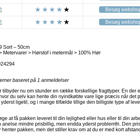
Besøg websho
Besøg websho
9 Sort – 50cm
> Metervarer > Hørstof i metermål > 100% Hør
024294
jerner baseret på
1
anmeldelser
 tilbyder nu om stunder en række forskellige fragttyper. En der e
vor du selv kan hente din nyindkøbte vare lige præcis når det p
derst ligetil, og i mange tilfælde tillige den billigste type af le
ge at få pakken leveret til din lejlighed eller hus eller til din a
 anelse mindre prisbillig, men endda yderst problemfri. Den prisb
v henter pakken, men det stiller krav om at du er med kort afstand