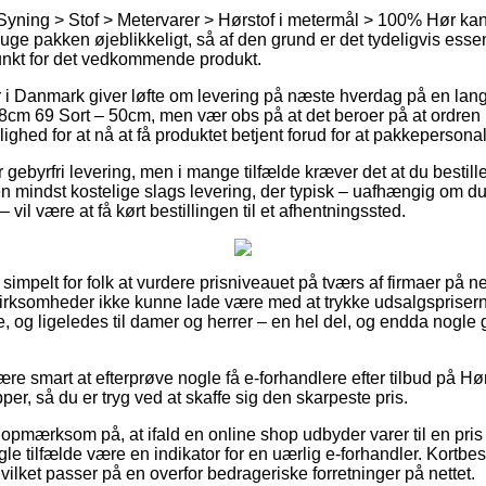
Syning > Stof > Metervarer > Hørstof i metermål > 100% Hør kan 
ruge pakken øjeblikkeligt, så af den grund er det tydeligvis essen
unkt for det vedkommende produkt.
 i Danmark giver løfte om levering på næste hverdag på en lang
cm 69 Sort – 50cm, men vær obs på at det beroer på at ordren k
ghed for at nå at få produktet betjent forud for at pakkepersonale
gebyrfri levering, men i mange tilfælde kræver det at du bestiller
n mindst kostelige slags levering, der typisk – uafhængig om du 
vil være at få kørt bestillingen til et afhentningssted.
simpelt for folk at vurdere prisniveauet på tværs af firmaer på ne
virksomheder ikke kunne lade være med at trykke udsalgspriser
ge, og ligeledes til damer og herrer – en hel del, og endda nogle 
være smart at efterprøve nogle få e-forhandlere efter tilbud på H
per, så du er tryg ved at skaffe sig den skarpeste pris.
opmærksom på, at ifald en online shop udbyder varer til en pris 
gle tilfælde være en indikator for en uærlig e-forhandler. Kortbest
ilket passer på en overfor bedrageriske forretninger på nettet.