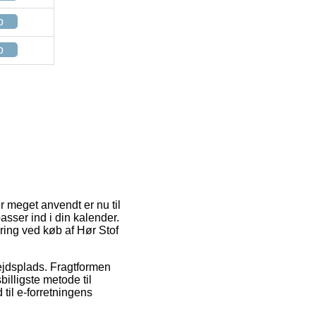
p
p
r meget anvendt er nu til
asser ind i din kalender.
vering ved køb af Hør Stof
rbejdsplads. Fragtformen
illigste metode til
 til e-forretningens