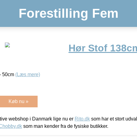
Forestilling Fem
Hør Stof 138cm
 – 50cm
(Læs mere)
Køb nu »
ive webshop i Danmark lige nu er
Rito.dk
som har et stort udval
Chobby.dk
som man kender fra de fysiske butikker.