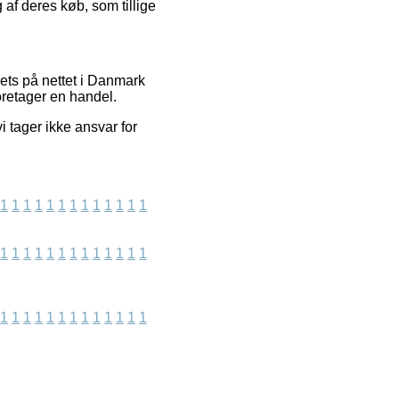
af deres køb, som tillige
ets på nettet i Danmark
oretager en handel.
i tager ikke ansvar for
1
1
1
1
1
1
1
1
1
1
1
1
1
1
1
1
1
1
1
1
1
1
1
1
1
1
1
1
1
1
1
1
1
1
1
1
1
1
1