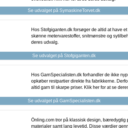
Se udvalget på SymaskineTorvet.dk
Hos Stofgiganten.dk forsøger de altid at have et
skønne metervarestoffer, snitmønstre og sytilbehø
deres udvalg.
Se udvalget på Stofgiganten.dk
Hos GarnSpecialisten.dk forhandler de ikke ny
opkøber restpartier direkte fra fabrikkerne. Derf
altid garn til skarpe priser. Klik her for at se der
Se udvalget på GarnSpecialisten.dk
Önling.com tror på klassisk design, bæredygtig p
materialer samt lang levetid. Disse værdier gen