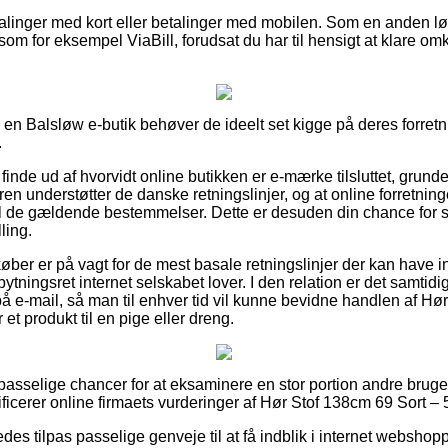
talinger med kort eller betalinger med mobilen. Som en anden lø
som for eksempel ViaBill, forudsat du har til hensigt at klare om
 i en Balsløw e-butik behøver de ideelt set kigge på deres forret
.
inde ud af hvorvidt online butikken er e-mærke tilsluttet, grundet
ren understøtter de danske retningslinjer, og at online forretnin
l de gældende bestemmelser. Dette er desuden din chance for s
ling.
køber er på vagt for de mest basale retningslinjer der kan have i
ytningsret internet selskabet lover. I den relation er det samtidi
på e-mail, så man til enhver tid vil kunne bevidne handlen af Hø
et produkt til en pige eller dreng.
et passelige chancer for at eksaminere en stor portion andre brug
erificerer online firmaets vurderinger af Hør Stof 138cm 69 Sort –
des tilpas passelige genveje til at få indblik i internet websho