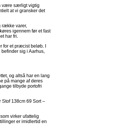
være særligt vigtig
tielt at vi gransker det
 række varer,
øres igennem før et fast
t har fri.
 for et præcist beløb. I
befinder sig i Aarhus,
ttet, og altså har en lang
ne på mange af deres
gange tilbyde portofri
ør Stof 138cm 69 Sort –
som virker ufattelig
illinger er imidlertid en