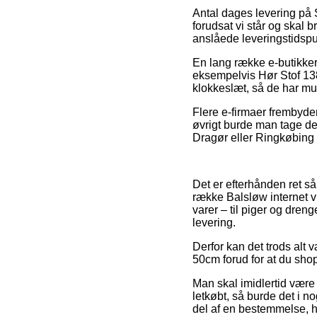
Antal dages levering på 
forudsat vi står og skal b
anslåede leveringstidsp
En lang række e-butikker
eksempelvis Hør Stof 138
klokkeslæt, så de har muli
Flere e-firmaer frembyder 
øvrigt burde man tage de
Dragør eller Ringkøbing – 
Det er efterhånden ret så 
række Balsløw internet 
varer – til piger og dren
levering.
Derfor kan det trods alt 
50cm forud for at du shop
Man skal imidlertid være 
letkøbt, så burde det i no
del af en bestemmelse, hv