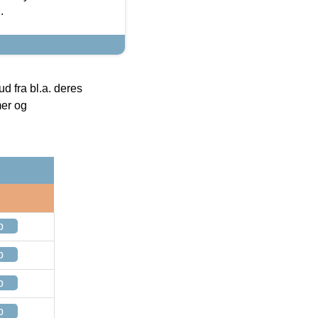
.
 fra bl.a. deres
mer og
p
p
p
p