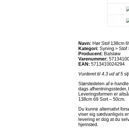
Navn:
Hør Stof 138cm 6
Kategori:
Syning > Stof 
Producent:
Balsløw
Varenummer:
5713410
EAN:
5713410024294
Vurderet til
4.3
ud af 5 st
Størstedelen af e-handler
dags afhentningssteder, h
Leveringsformen er altså y
138cm 69 Sort – 50cm.
Du kunne alternativt forsø
viser sig sædvanligvis en
levering er dog at du sel
hjemsted.