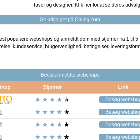
laver og designer. Klik her for at se deres udvalg
Se udvalget på Önling.com
t populære webshops og anmeldt dem med stjerner fra 1 til 5 ud
rrelse, kundeservice, brugervenlighed, betingelser, leveringsfor
Bedst anmeldte webshops
shop
Stjerner
Link
Besøg websho
Besøg websho
Besøg websho
Besøg websho