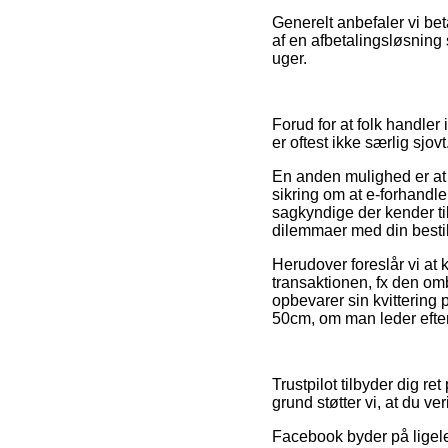
Generelt anbefaler vi be
af en afbetalingsløsning 
uger.
Forud for at folk handler
er oftest ikke særlig sjovt
En anden mulighed er at f
sikring om at e-forhandle
sagkyndige der kender ti
dilemmaer med din bestil
Herudover foreslår vi at 
transaktionen, fx den omb
opbevarer sin kvittering 
50cm, om man leder efter 
Trustpilot tilbyder dig r
grund støtter vi, at du v
Facebook byder på ligele