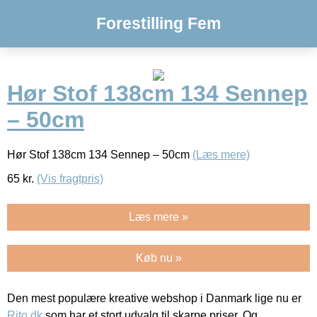
Forestilling Fem
Hør Stof 138cm 134 Sennep
– 50cm
Hør Stof 138cm 134 Sennep – 50cm
(Læs mere)
65
kr.
(Vis fragtpris)
Læs mere »
Køb nu »
Den mest populære kreative webshop i Danmark lige nu er
Rito.dk
som har et stort udvalg til skarpe priser. Og