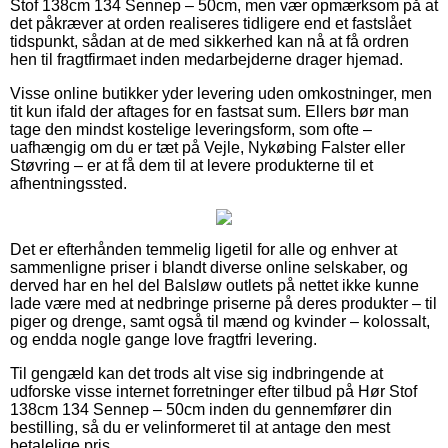
Stof 138cm 134 Sennep – 50cm, men vær opmærksom på at
det påkræver at orden realiseres tidligere end et fastslået
tidspunkt, sådan at de med sikkerhed kan nå at få ordren
hen til fragtfirmaet inden medarbejderne drager hjemad.
Visse online butikker yder levering uden omkostninger, men
tit kun ifald der aftages for en fastsat sum. Ellers bør man
tage den mindst kostelige leveringsform, som ofte –
uafhængig om du er tæt på Vejle, Nykøbing Falster eller
Støvring – er at få dem til at levere produkterne til et
afhentningssted.
Det er efterhånden temmelig ligetil for alle og enhver at
sammenligne priser i blandt diverse online selskaber, og
derved har en hel del Balsløw outlets på nettet ikke kunne
lade være med at nedbringe priserne på deres produkter – til
piger og drenge, samt også til mænd og kvinder – kolossalt,
og endda nogle gange love fragtfri levering.
Til gengæld kan det trods alt vise sig indbringende at
udforske visse internet forretninger efter tilbud på Hør Stof
138cm 134 Sennep – 50cm inden du gennemfører din
bestilling, så du er velinformeret til at antage den mest
betalelige pris.