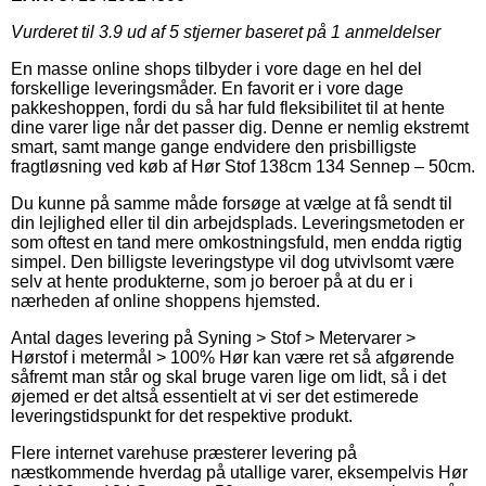
Vurderet til
3.9
ud af 5 stjerner baseret på
1
anmeldelser
En masse online shops tilbyder i vore dage en hel del
forskellige leveringsmåder. En favorit er i vore dage
pakkeshoppen, fordi du så har fuld fleksibilitet til at hente
dine varer lige når det passer dig. Denne er nemlig ekstremt
smart, samt mange gange endvidere den prisbilligste
fragtløsning ved køb af Hør Stof 138cm 134 Sennep – 50cm.
Du kunne på samme måde forsøge at vælge at få sendt til
din lejlighed eller til din arbejdsplads. Leveringsmetoden er
som oftest en tand mere omkostningsfuld, men endda rigtig
simpel. Den billigste leveringstype vil dog utvivlsomt være
selv at hente produkterne, som jo beroer på at du er i
nærheden af online shoppens hjemsted.
Antal dages levering på Syning > Stof > Metervarer >
Hørstof i metermål > 100% Hør kan være ret så afgørende
såfremt man står og skal bruge varen lige om lidt, så i det
øjemed er det altså essentielt at vi ser det estimerede
leveringstidspunkt for det respektive produkt.
Flere internet varehuse præsterer levering på
næstkommende hverdag på utallige varer, eksempelvis Hør