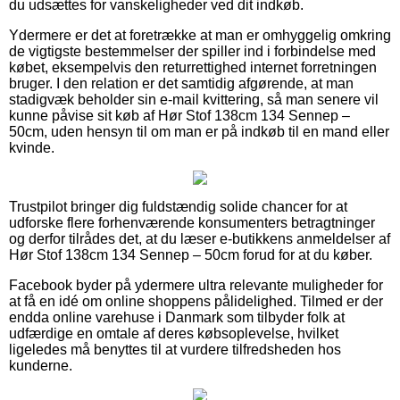
du udsættes for vanskeligheder ved dit indkøb.
Ydermere er det at foretrække at man er omhyggelig omkring
de vigtigste bestemmelser der spiller ind i forbindelse med
købet, eksempelvis den returrettighed internet forretningen
bruger. I den relation er det samtidig afgørende, at man
stadigvæk beholder sin e-mail kvittering, så man senere vil
kunne påvise sit køb af Hør Stof 138cm 134 Sennep –
50cm, uden hensyn til om man er på indkøb til en mand eller
kvinde.
Trustpilot bringer dig fuldstændig solide chancer for at
udforske flere forhenværende konsumenters betragtninger
og derfor tilrådes det, at du læser e-butikkens anmeldelser af
Hør Stof 138cm 134 Sennep – 50cm forud for at du køber.
Facebook byder på ydermere ultra relevante muligheder for
at få en idé om online shoppens pålidelighed. Tilmed er der
endda online varehuse i Danmark som tilbyder folk at
udfærdige en omtale af deres købsoplevelse, hvilket
ligeledes må benyttes til at vurdere tilfredsheden hos
kunderne.