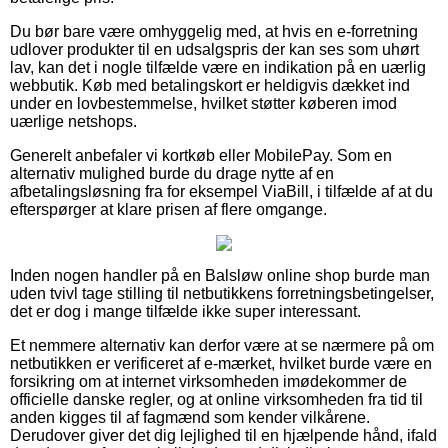
Du bør bare være omhyggelig med, at hvis en e-forretning
udlover produkter til en udsalgspris der kan ses som uhørt
lav, kan det i nogle tilfælde være en indikation på en uærlig
webbutik. Køb med betalingskort er heldigvis dækket ind
under en lovbestemmelse, hvilket støtter køberen imod
uærlige netshops.
Generelt anbefaler vi kortkøb eller MobilePay. Som en
alternativ mulighed burde du drage nytte af en
afbetalingsløsning fra for eksempel ViaBill, i tilfælde af at du
efterspørger at klare prisen af flere omgange.
Inden nogen handler på en Balsløw online shop burde man
uden tvivl tage stilling til netbutikkens forretningsbetingelser,
det er dog i mange tilfælde ikke super interessant.
Et nemmere alternativ kan derfor være at se nærmere på om
netbutikken er verificeret af e-mærket, hvilket burde være en
forsikring om at internet virksomheden imødekommer de
officielle danske regler, og at online virksomheden fra tid til
anden kigges til af fagmænd som kender vilkårene.
Derudover giver det dig lejlighed til en hjælpende hånd, ifald