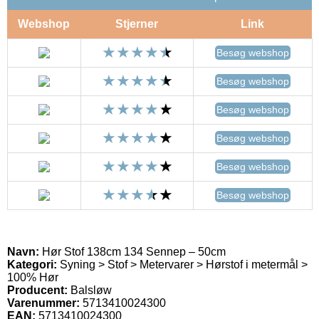
Webshop
Stjerner
Link
Besøg webshop
Besøg webshop
Besøg webshop
Besøg webshop
Besøg webshop
Besøg webshop
Navn:
Hør Stof 138cm 134 Sennep – 50cm
Kategori:
Syning > Stof > Metervarer > Hørstof i metermål >
100% Hør
Producent:
Balsløw
Varenummer:
5713410024300
EAN:
5713410024300