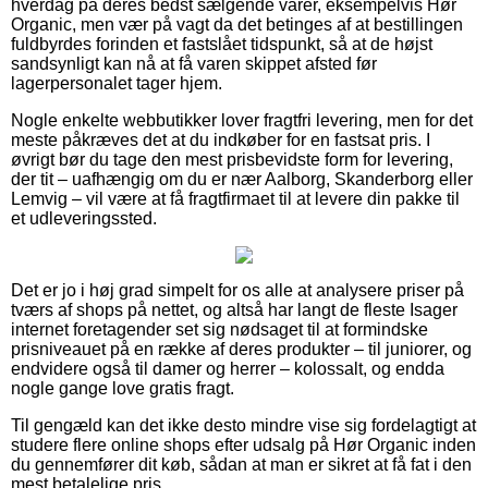
hverdag på deres bedst sælgende varer, eksempelvis Hør
Organic, men vær på vagt da det betinges af at bestillingen
fuldbyrdes forinden et fastslået tidspunkt, så at de højst
sandsynligt kan nå at få varen skippet afsted før
lagerpersonalet tager hjem.
Nogle enkelte webbutikker lover fragtfri levering, men for det
meste påkræves det at du indkøber for en fastsat pris. I
øvrigt bør du tage den mest prisbevidste form for levering,
der tit – uafhængig om du er nær Aalborg, Skanderborg eller
Lemvig – vil være at få fragtfirmaet til at levere din pakke til
et udleveringssted.
Det er jo i høj grad simpelt for os alle at analysere priser på
tværs af shops på nettet, og altså har langt de fleste Isager
internet foretagender set sig nødsaget til at formindske
prisniveauet på en række af deres produkter – til juniorer, og
endvidere også til damer og herrer – kolossalt, og endda
nogle gange love gratis fragt.
Til gengæld kan det ikke desto mindre vise sig fordelagtigt at
studere flere online shops efter udsalg på Hør Organic inden
du gennemfører dit køb, sådan at man er sikret at få fat i den
mest betalelige pris.