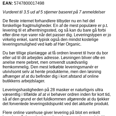
EAN:
5747800017498
Vurderet til
3.5
ud af 5 stjerner baseret på
7
anmeldelser
De fleste internet forhandlere tilbyder nu en hel del
forskellige fragtmuligheder. En af de mest populære er p.t.
levering til et afhentningssted, og så kan du bare gå forbi
efter dine nye varer når det passer dig. Leveringstypen er jo
virkelig enkel, samt typisk også den mindst kostelige
leveringsmulighed ved køb af Hør Organic.
Du bør tillige planlægge at få ordren leveret til hvor du bor
eller ud til dit arbejdes adresse. Løsningen bliver ofte en
anelse mere pebret, men omvendt usædvanlig
fremkommelig. Den mest letkøbte leveringsmanér er
utvivlsomt selv at hente produkterne, men den løsning
afhænger af at du befinder dig i kort afstand af online
butikkens arbejdslager.
Leveringshastigheden på 28 masker er naturligvis ultra
væsentlig i tilfælde af at vi behøver ordren inden for kort tid,
så af den grund er det fuldkommen afgørende at du tjekker
det forventede leveringstidspunkt ved det aktuelle produkt.
Flere online varehuse giver levering på blot en enkelt