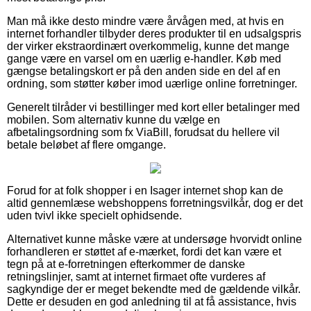
Man må ikke desto mindre være årvågen med, at hvis en
internet forhandler tilbyder deres produkter til en udsalgspris
der virker ekstraordinært overkommelig, kunne det mange
gange være en varsel om en uærlig e-handler. Køb med
gængse betalingskort er på den anden side en del af en
ordning, som støtter køber imod uærlige online forretninger.
Generelt tilråder vi bestillinger med kort eller betalinger med
mobilen. Som alternativ kunne du vælge en
afbetalingsordning som fx ViaBill, forudsat du hellere vil
betale beløbet af flere omgange.
Forud for at folk shopper i en Isager internet shop kan de
altid gennemlæse webshoppens forretningsvilkår, dog er det
uden tvivl ikke specielt ophidsende.
Alternativet kunne måske være at undersøge hvorvidt online
forhandleren er støttet af e-mærket, fordi det kan være et
tegn på at e-forretningen efterkommer de danske
retningslinjer, samt at internet firmaet ofte vurderes af
sagkyndige der er meget bekendte med de gældende vilkår.
Dette er desuden en god anledning til at få assistance, hvis