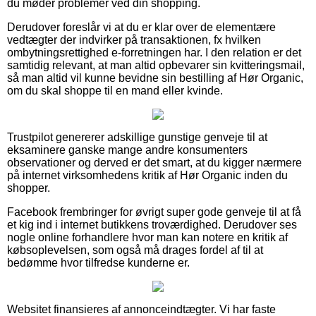
du møder problemer ved din shopping.
Derudover foreslår vi at du er klar over de elementære
vedtægter der indvirker på transaktionen, fx hvilken
ombytningsrettighed e-forretningen har. I den relation er det
samtidig relevant, at man altid opbevarer sin kvitteringsmail,
så man altid vil kunne bevidne sin bestilling af Hør Organic,
om du skal shoppe til en mand eller kvinde.
Trustpilot genererer adskillige gunstige genveje til at
eksaminere ganske mange andre konsumenters
observationer og derved er det smart, at du kigger nærmere
på internet virksomhedens kritik af Hør Organic inden du
shopper.
Facebook frembringer for øvrigt super gode genveje til at få
et kig ind i internet butikkens troværdighed. Derudover ses
nogle online forhandlere hvor man kan notere en kritik af
købsoplevelsen, som også må drages fordel af til at
bedømme hvor tilfredse kunderne er.
Websitet finansieres af annonceindtægter. Vi har faste