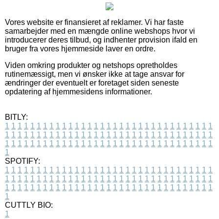
Vores website er finansieret af reklamer. Vi har faste
samarbejder med en mængde online webshops hvor vi
introducerer deres tilbud, og indhenter provision ifald en
bruger fra vores hjemmeside laver en ordre.
Viden omkring produkter og netshops opretholdes
rutinemæssigt, men vi ønsker ikke at tage ansvar for
ændringer der eventuelt er foretaget siden seneste
opdatering af hjemmesidens informationer.
BITLY:
1
1
1
1
1
1
1
1
1
1
1
1
1
1
1
1
1
1
1
1
1
1
1
1
1
1
1
1
1
1
1
1
1
1
1
1
1
1
1
1
1
1
1
1
1
1
1
1
1
1
1
1
1
1
1
1
1
1
1
1
1
1
1
1
1
1
1
1
1
1
1
1
1
1
1
1
1
1
1
1
1
1
1
1
1
1
1
1
1
1
1
1
1
1
1
1
1
1
1
1
SPOTIFY:
1
1
1
1
1
1
1
1
1
1
1
1
1
1
1
1
1
1
1
1
1
1
1
1
1
1
1
1
1
1
1
1
1
1
1
1
1
1
1
1
1
1
1
1
1
1
1
1
1
1
1
1
1
1
1
1
1
1
1
1
1
1
1
1
1
1
1
1
1
1
1
1
1
1
1
1
1
1
1
1
1
1
1
1
1
1
1
1
1
1
1
1
1
1
1
1
1
1
1
1
CUTTLY BIO:
1