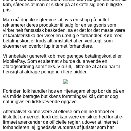
køb, således at man er sikker på at skaffe sig den billigste
pris.
Man må dog ikke glemme, at hvis en shop på nettet
reklamerer deres produkter til salg for en salgspris som
virker helt fantastisk beskeden, så er det for det meste være
et karakteristika der viser en uærlig e-forhandler. Køb med
betalingskort er trods alt omsluttet af en vedtægt, som
skærmer en overfor fup internet forhandlere.
Vi anbefaler generelt køb med gængse betalingskort eller
MobilePay. Som et alternativ burde du anvende en
afdragsordning som f.eks. ViaBill, i tilfælde af at du har til
hensigt at afdrage pengene i flere bidder.
Forinden folk handler hos en Hjertegarn shop bør de på en
vis måde betragte butikkens forretningsvilkår, det er dog
naturligvis en tidskrævende opgave.
Alternativet kunne være at efterse om online firmaet er
tilsluttet e-mærket, fordi det kan være en sikkerhed for at e-
firmaet anerkender de officielle regler, udover at internet
forhandleren lejlighedsvis vurderes af jurister som har