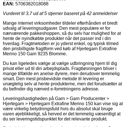
EAN:
5706382018088
Vurderet til
3.7
ud af 5 stjerner baseret på
42
anmeldelser
Mange internet virksomheder tildeler efterhånden et bredt
udvalg af leveringsudgaver. Den mest populære er for
nærværende pakkeshoppen, så du selv har mulighed for at
hente de nyindkøbte produkter når det passer ind i din
hverdag. Fragtmetoden er jo yderst enkel, og typisk tilmed
den prisbilligste fragtform ved køb af Hjertegarn Extrafine
Merino 150 Garn 9235 Blomme.
Du kan ligeledes vælge at vælge udbringning hjem til dig
privat eller ud til din arbejdsplads. Fragtløsningen bliver i
mange tilfælde en anelse dyrere, men derudover temmelig
smart. Den mest prisbevidste metode til levering er
unægtelig selv at hente produkterne, men det forudsætter at
du befinder dig nærved e-forretningens adresse.
Leveringshastigheden på Garn > Garn Producenter >
Hjertegarn > Hjertegarn Extrafine Merino 150 kan vise sig at
være virkelig betydningsfuld hvis du absolut skal bruge
varen øjeblikkeligt, så herved er det temmelig væsentligt at
du ser leveringstidspunktet for det relevante produkt.