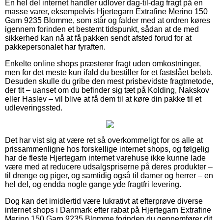
En hel del internet handler udlover dag-til-dag fragt på en
masse varer, eksempelvis Hjertegarn Extrafine Merino 150
Garn 9235 Blomme, som står og falder med at ordren køres
igennem forinden et bestemt tidspunkt, sådan at de med
sikkerhed kan nå at få pakken sendt afsted forud for at
pakkepersonalet har fyraften.
Enkelte online shops præsterer fragt uden omkostninger,
men for det meste kun ifald du bestiller for et fastslået beløb.
Desuden skulle du gribe den mest prisbevidste fragtmetode,
der tit – uanset om du befinder sig tæt på Kolding, Nakskov
eller Haslev – vil blive at få dem til at køre din pakke til et
udleveringssted.
Det har vist sig at være ret så overkommeligt for os alle at
prissammenligne hos forskellige internet shops, og følgelig
har de fleste Hjertegarn internet varehuse ikke kunne lade
være med at reducere udsalgspriserne på deres produkter –
til drenge og piger, og samtidig også til damer og herrer – en
hel del, og endda nogle gange yde fragtfri levering.
Dog kan det imidlertid være lukrativt at efterprøve diverse
internet shops i Danmark efter rabat på Hjertegarn Extrafine
Merino 150 Garn 9235 Blomme forinden du gennemfører dit