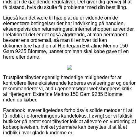
indsigt i de gældende regulativer. Det giver dig genvej til at
få bistand, hvis du skulle få problemer med din bestilling.
Ligeså kan det være til hjælp at du er vidende om de
elementære betingelser der har indvirkning på handlen,
eksempelvis den returneringsret internet shoppen anvender.
I relation til det er det også afgørende, at man permanent
bevarer ens ordremail, så man til enhver tid kan
dokumentere handlen af Hjertegarn Extrafine Merino 150
Garn 9235 Blomme, uanset om man skal købe gave til en
herre eller dame.
Trustpilot tilbyder egentlig hæderlige muligheder for at
kontrollere flere eksisterende køberes evalueringer og derfor
rekommanderer vi, at du gennemsøger webshoppens kritik
af Hjertegarn Extrafine Merino 150 Garn 9235 Blomme
inden du køber.
Facebook leverer ligeledes forholdsvis solide metoder til at
få indblik i e-forretningens kundefokus. I øvrigt ser vi faktisk
butikker på nettet som tilbyder folk at aflevere en vurdering af
købsoplevelsen, hvilket ydermere kan benyttes til at få et
indblik i hvor glade kunderne er.