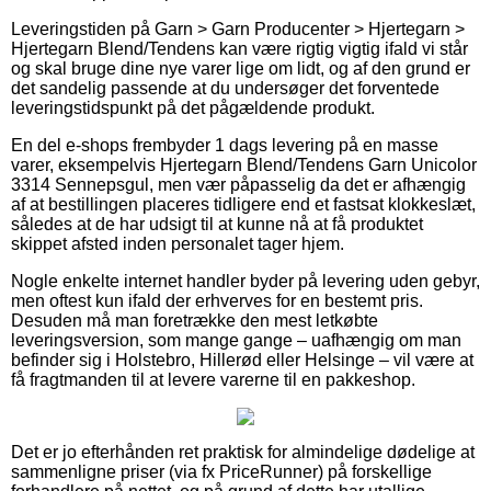
Leveringstiden på Garn > Garn Producenter > Hjertegarn >
Hjertegarn Blend/Tendens kan være rigtig vigtig ifald vi står
og skal bruge dine nye varer lige om lidt, og af den grund er
det sandelig passende at du undersøger det forventede
leveringstidspunkt på det pågældende produkt.
En del e-shops frembyder 1 dags levering på en masse
varer, eksempelvis Hjertegarn Blend/Tendens Garn Unicolor
3314 Sennepsgul, men vær påpasselig da det er afhængig
af at bestillingen placeres tidligere end et fastsat klokkeslæt,
således at de har udsigt til at kunne nå at få produktet
skippet afsted inden personalet tager hjem.
Nogle enkelte internet handler byder på levering uden gebyr,
men oftest kun ifald der erhverves for en bestemt pris.
Desuden må man foretrække den mest letkøbte
leveringsversion, som mange gange – uafhængig om man
befinder sig i Holstebro, Hillerød eller Helsinge – vil være at
få fragtmanden til at levere varerne til en pakkeshop.
Det er jo efterhånden ret praktisk for almindelige dødelige at
sammenligne priser (via fx PriceRunner) på forskellige