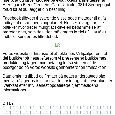
hjælp, at du bliver klogere på e-butikkens anmeldelser af
Hjertegarn Blend/Tendens Garn Unicolor 3314 Sennepsgul
forud for at du lægger din bestilling.
Facebook tilbyder tilsvarende visse gode metoder til at få
indtryk af e-shoppens popularitet. Her ses mange online
butikker hvor det er muligt at skrive en bedømmelse af
ordreforløbet, som desuden må drages fordel af til at få et
indblik i kundernes tilfredshed.
Vores website er finansieret af reklamer. Vi hjælper en hel
del butikker på nettet eftersom vi præsenterer butikkernes
produkter, og tager imod betaling for så vidt en af de
besøgende på vores website gennemfører en transaktion.
Data omkring tilbud og firmaer på nettet understøttes ofte,
men vi påtager os intet ansvar for justeringer der eventuelt er
iværksat efter at vi senest opdaterede hjemmesidens
informationer.
BITLY:
1
1
1
1
1
1
1
1
1
1
1
1
1
1
1
1
1
1
1
1
1
1
1
1
1
1
1
1
1
1
1
1
1
1
1
1
1
1
1
1
1
1
1
1
1
1
1
1
1
1
1
1
1
1
1
1
1
1
1
1
1
1
1
1
1
1