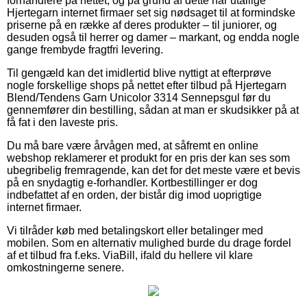
forhandlere på nettet, og på grund af dette har utallige
Hjertegarn internet firmaer set sig nødsaget til at formindske
priserne på en række af deres produkter – til juniorer, og
desuden også til herrer og damer – markant, og endda nogle
gange frembyde fragtfri levering.
Til gengæld kan det imidlertid blive nyttigt at efterprøve
nogle forskellige shops på nettet efter tilbud på Hjertegarn
Blend/Tendens Garn Unicolor 3314 Sennepsgul før du
gennemfører din bestilling, sådan at man er skudsikker på at
få fat i den laveste pris.
Du må bare være årvågen med, at såfremt en online
webshop reklamerer et produkt for en pris der kan ses som
ubegribelig fremragende, kan det for det meste være et bevis
på en snydagtig e-forhandler. Kortbestillinger er dog
indbefattet af en orden, der bistår dig imod uoprigtige
internet firmaer.
Vi tilråder køb med betalingskort eller betalinger med
mobilen. Som en alternativ mulighed burde du drage fordel
af et tilbud fra f.eks. ViaBill, ifald du hellere vil klare
omkostningerne senere.