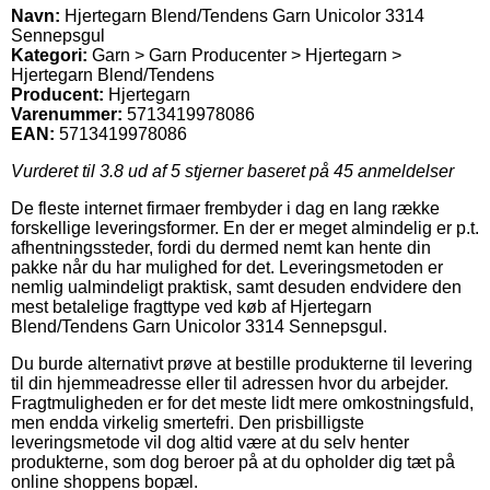
Navn:
Hjertegarn Blend/Tendens Garn Unicolor 3314
Sennepsgul
Kategori:
Garn > Garn Producenter > Hjertegarn >
Hjertegarn Blend/Tendens
Producent:
Hjertegarn
Varenummer:
5713419978086
EAN:
5713419978086
Vurderet til
3.8
ud af 5 stjerner baseret på
45
anmeldelser
De fleste internet firmaer frembyder i dag en lang række
forskellige leveringsformer. En der er meget almindelig er p.t.
afhentningssteder, fordi du dermed nemt kan hente din
pakke når du har mulighed for det. Leveringsmetoden er
nemlig ualmindeligt praktisk, samt desuden endvidere den
mest betalelige fragttype ved køb af Hjertegarn
Blend/Tendens Garn Unicolor 3314 Sennepsgul.
Du burde alternativt prøve at bestille produkterne til levering
til din hjemmeadresse eller til adressen hvor du arbejder.
Fragtmuligheden er for det meste lidt mere omkostningsfuld,
men endda virkelig smertefri. Den prisbilligste
leveringsmetode vil dog altid være at du selv henter
produkterne, som dog beroer på at du opholder dig tæt på
online shoppens bopæl.