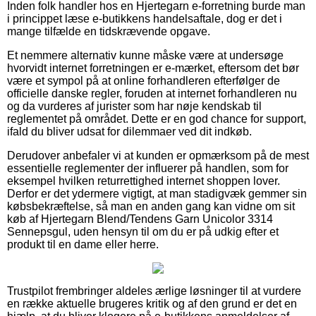
Inden folk handler hos en Hjertegarn e-forretning burde man
i princippet læse e-butikkens handelsaftale, dog er det i
mange tilfælde en tidskrævende opgave.
Et nemmere alternativ kunne måske være at undersøge
hvorvidt internet forretningen er e-mærket, eftersom det bør
være et sympol på at online forhandleren efterfølger de
officielle danske regler, foruden at internet forhandleren nu
og da vurderes af jurister som har nøje kendskab til
reglementet på området. Dette er en god chance for support,
ifald du bliver udsat for dilemmaer ved dit indkøb.
Derudover anbefaler vi at kunden er opmærksom på de mest
essentielle reglementer der influerer på handlen, som for
eksempel hvilken returrettighed internet shoppen lover.
Derfor er det ydermere vigtigt, at man stadigvæk gemmer sin
købsbekræftelse, så man en anden gang kan vidne om sit
køb af Hjertegarn Blend/Tendens Garn Unicolor 3314
Sennepsgul, uden hensyn til om du er på udkig efter et
produkt til en dame eller herre.
Trustpilot frembringer aldeles ærlige løsninger til at vurdere
en række aktuelle brugeres kritik og af den grund er det en