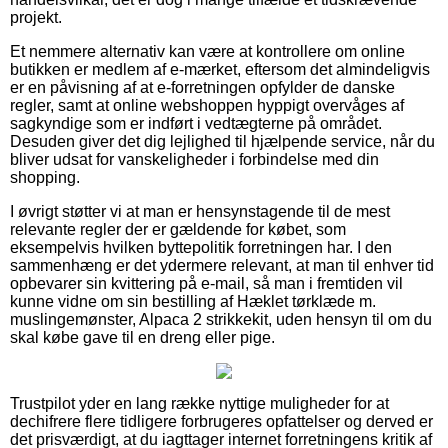
projekt.
Et nemmere alternativ kan være at kontrollere om online
butikken er medlem af e-mærket, eftersom det almindeligvis
er en påvisning af at e-forretningen opfylder de danske
regler, samt at online webshoppen hyppigt overvåges af
sagkyndige som er indført i vedtægterne på området.
Desuden giver det dig lejlighed til hjælpende service, når du
bliver udsat for vanskeligheder i forbindelse med din
shopping.
I øvrigt støtter vi at man er hensynstagende til de mest
relevante regler der er gældende for købet, som
eksempelvis hvilken byttepolitik forretningen har. I den
sammenhæng er det ydermere relevant, at man til enhver tid
opbevarer sin kvittering på e-mail, så man i fremtiden vil
kunne vidne om sin bestilling af Hæklet tørklæde m.
muslingemønster, Alpaca 2 strikkekit, uden hensyn til om du
skal købe gave til en dreng eller pige.
Trustpilot yder en lang række nyttige muligheder for at
dechifrere flere tidligere forbrugeres opfattelser og derved er
det prisværdigt, at du iagttager internet forretningens kritik af