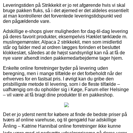
Leveringstiden på Strikkekit er jo ret afgørende hvis vi skal
bruge pakken fluks, så i det øjemed er det aldeles essentielt
at man kontrollerer det forventede leveringstidspunkt ved
den pågældende vare.
Adskillige e-shops giver muligheden for dag-til-dag levering
på deres favorit produkter, eksempelvis Hæklet tørklæde m.
muslingemønster, Alpaca 2 strikkekit, men som imidlertid
står og falder med at ordren lægges forinden et besluttet
klokkeslæt, således at de højst sandsynligt kan nå at få de
nye varer afsendt inden pakkemedarbejderne tager hjem.
Enkelte online forretninger byder på levering uden
beregning, men i mange tilfælde er det forbeholdt når der
erhverves for en fastsat pris. I øvrigt kan du gribe den
prisbilligste metode til levering, som i de fleste tilfælde –
uafhængig om du opholder sig i Køge, Farum eller Helsinge
– vil være at få bragt dine produkter til en pakkeshop.
Det er jo yderst nemt for købere at finde de bedste priser på
tværs af online varehuse, og til gengæld har adskillige
Ãnling – Katrine Hannibal online forretninger ikke kunne