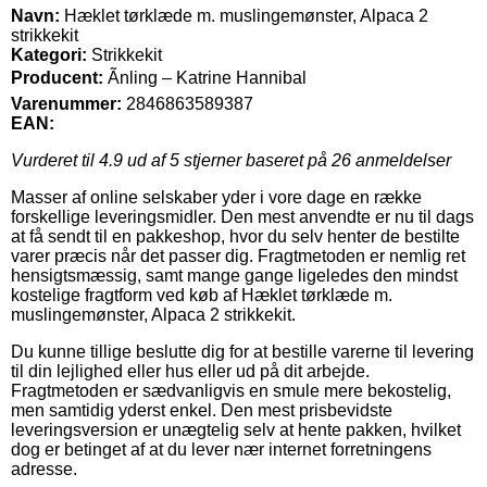
Navn:
Hæklet tørklæde m. muslingemønster, Alpaca 2
strikkekit
Kategori:
Strikkekit
Producent:
Ãnling – Katrine Hannibal
Varenummer:
2846863589387
EAN:
Vurderet til
4.9
ud af 5 stjerner baseret på
26
anmeldelser
Masser af online selskaber yder i vore dage en række
forskellige leveringsmidler. Den mest anvendte er nu til dags
at få sendt til en pakkeshop, hvor du selv henter de bestilte
varer præcis når det passer dig. Fragtmetoden er nemlig ret
hensigtsmæssig, samt mange gange ligeledes den mindst
kostelige fragtform ved køb af Hæklet tørklæde m.
muslingemønster, Alpaca 2 strikkekit.
Du kunne tillige beslutte dig for at bestille varerne til levering
til din lejlighed eller hus eller ud på dit arbejde.
Fragtmetoden er sædvanligvis en smule mere bekostelig,
men samtidig yderst enkel. Den mest prisbevidste
leveringsversion er unægtelig selv at hente pakken, hvilket
dog er betinget af at du lever nær internet forretningens
adresse.