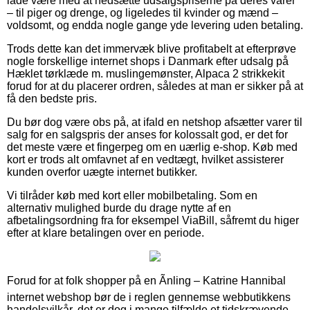
lade være med at nedsætte udsalgspriserne på deres varer
– til piger og drenge, og ligeledes til kvinder og mænd –
voldsomt, og endda nogle gange yde levering uden betaling.
Trods dette kan det immervæk blive profitabelt at efterprøve
nogle forskellige internet shops i Danmark efter udsalg på
Hæklet tørklæde m. muslingemønster, Alpaca 2 strikkekit
forud for at du placerer ordren, således at man er sikker på at
få den bedste pris.
Du bør dog være obs på, at ifald en netshop afsætter varer til
salg for en salgspris der anses for kolossalt god, er det for
det meste være et fingerpeg om en uærlig e-shop. Køb med
kort er trods alt omfavnet af en vedtægt, hvilket assisterer
kunden overfor uægte internet butikker.
Vi tilråder køb med kort eller mobilbetaling. Som en
alternativ mulighed burde du drage nytte af en
afbetalingsordning fra for eksempel ViaBill, såfremt du higer
efter at klare betalingen over en periode.
Forud for at folk shopper på en Ãnling – Katrine Hannibal
internet webshop bør de i reglen gennemse webbutikkens
handelsvilkår, det er dog i mange tilfælde et tidskrævende