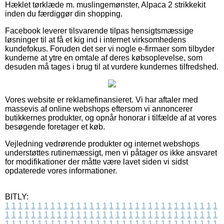
Hæklet tørklæde m. muslingemønster, Alpaca 2 strikkekit
inden du færdiggør din shopping.
Facebook leverer tilsvarende tilpas hensigtsmæssige
løsninger til at få et kig ind i internet virksomhedens
kundefokus. Foruden det ser vi nogle e-firmaer som tilbyder
kunderne at ytre en omtale af deres købsoplevelse, som
desuden må tages i brug til at vurdere kundernes tilfredshed.
Vores website er reklamefinansieret. Vi har aftaler med
massevis af online webshops eftersom vi annoncerer
butikkernes produkter, og opnår honorar i tilfælde af at vores
besøgende foretager et køb.
Vejledning vedrørende produkter og internet webshops
understøttes rutinemæssigt, men vi påtager os ikke ansvaret
for modifikationer der måtte være lavet siden vi sidst
opdaterede vores informationer.
BITLY:
1
1
1
1
1
1
1
1
1
1
1
1
1
1
1
1
1
1
1
1
1
1
1
1
1
1
1
1
1
1
1
1
1
1
1
1
1
1
1
1
1
1
1
1
1
1
1
1
1
1
1
1
1
1
1
1
1
1
1
1
1
1
1
1
1
1
1
1
1
1
1
1
1
1
1
1
1
1
1
1
1
1
1
1
1
1
1
1
1
1
1
1
1
1
1
1
1
1
1