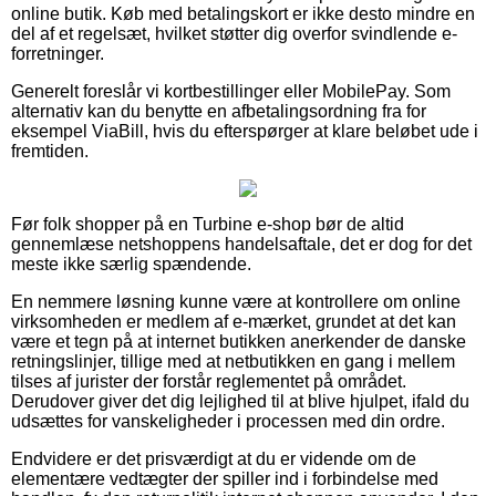
online butik. Køb med betalingskort er ikke desto mindre en
del af et regelsæt, hvilket støtter dig overfor svindlende e-
forretninger.
Generelt foreslår vi kortbestillinger eller MobilePay. Som
alternativ kan du benytte en afbetalingsordning fra for
eksempel ViaBill, hvis du efterspørger at klare beløbet ude i
fremtiden.
Før folk shopper på en Turbine e-shop bør de altid
gennemlæse netshoppens handelsaftale, det er dog for det
meste ikke særlig spændende.
En nemmere løsning kunne være at kontrollere om online
virksomheden er medlem af e-mærket, grundet at det kan
være et tegn på at internet butikken anerkender de danske
retningslinjer, tillige med at netbutikken en gang i mellem
tilses af jurister der forstår reglementet på området.
Derudover giver det dig lejlighed til at blive hjulpet, ifald du
udsættes for vanskeligheder i processen med din ordre.
Endvidere er det prisværdigt at du er vidende om de
elementære vedtægter der spiller ind i forbindelse med