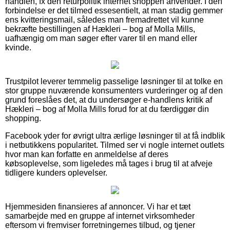
handlen, fx den returpolitik internet shoppen anvender. I den
forbindelse er det tilmed essesentielt, at man stadig gemmer
ens kvitteringsmail, således man fremadrettet vil kunne
bekræfte bestillingen af Hækleri – bog af Molla Mills,
uafhængig om man søger efter varer til en mand eller
kvinde.
Trustpilot leverer temmelig passelige løsninger til at tolke en
stor gruppe nuværende konsumenters vurderinger og af den
grund foreslåes det, at du undersøger e-handlens kritik af
Hækleri – bog af Molla Mills forud for at du færdiggør din
shopping.
Facebook yder for øvrigt ultra ærlige løsninger til at få indblik
i netbutikkens popularitet. Tilmed ser vi nogle internet outlets
hvor man kan forfatte en anmeldelse af deres
købsoplevelse, som ligeledes må tages i brug til at afveje
tidligere kunders oplevelser.
Hjemmesiden finansieres af annoncer. Vi har et tæt
samarbejde med en gruppe af internet virksomheder
eftersom vi fremviser forretningernes tilbud, og tjener