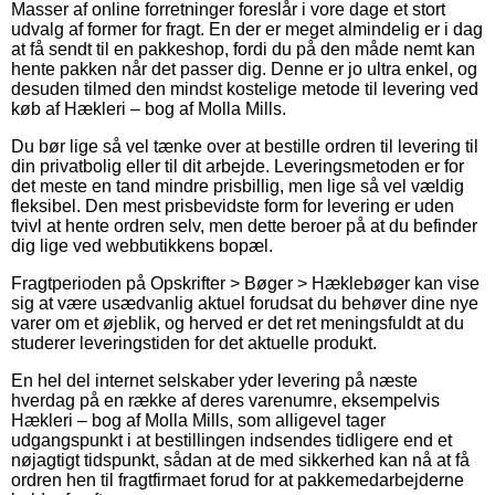
Masser af online forretninger foreslår i vore dage et stort
udvalg af former for fragt. En der er meget almindelig er i dag
at få sendt til en pakkeshop, fordi du på den måde nemt kan
hente pakken når det passer dig. Denne er jo ultra enkel, og
desuden tilmed den mindst kostelige metode til levering ved
køb af Hækleri – bog af Molla Mills.
Du bør lige så vel tænke over at bestille ordren til levering til
din privatbolig eller til dit arbejde. Leveringsmetoden er for
det meste en tand mindre prisbillig, men lige så vel vældig
fleksibel. Den mest prisbevidste form for levering er uden
tvivl at hente ordren selv, men dette beroer på at du befinder
dig lige ved webbutikkens bopæl.
Fragtperioden på Opskrifter > Bøger > Hæklebøger kan vise
sig at være usædvanlig aktuel forudsat du behøver dine nye
varer om et øjeblik, og herved er det ret meningsfuldt at du
studerer leveringstiden for det aktuelle produkt.
En hel del internet selskaber yder levering på næste
hverdag på en række af deres varenumre, eksempelvis
Hækleri – bog af Molla Mills, som alligevel tager
udgangspunkt i at bestillingen indsendes tidligere end et
nøjagtigt tidspunkt, sådan at de med sikkerhed kan nå at få
ordren hen til fragtfirmaet forud for at pakkemedarbejderne