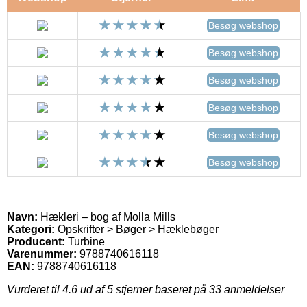
Besøg webshop
Besøg webshop
Besøg webshop
Besøg webshop
Besøg webshop
Besøg webshop
Navn:
Hækleri – bog af Molla Mills
Kategori:
Opskrifter > Bøger > Hæklebøger
Producent:
Turbine
Varenummer:
9788740616118
EAN:
9788740616118
Vurderet til
4.6
ud af 5 stjerner baseret på
33
anmeldelser