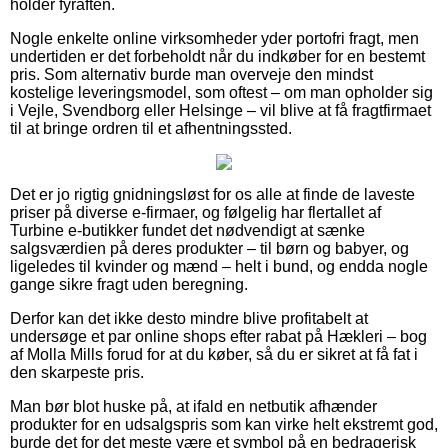
holder fyraften.
Nogle enkelte online virksomheder yder portofri fragt, men
undertiden er det forbeholdt når du indkøber for en bestemt
pris. Som alternativ burde man overveje den mindst
kostelige leveringsmodel, som oftest – om man opholder sig
i Vejle, Svendborg eller Helsinge – vil blive at få fragtfirmaet
til at bringe ordren til et afhentningssted.
Det er jo rigtig gnidningsløst for os alle at finde de laveste
priser på diverse e-firmaer, og følgelig har flertallet af
Turbine e-butikker fundet det nødvendigt at sænke
salgsværdien på deres produkter – til børn og babyer, og
ligeledes til kvinder og mænd – helt i bund, og endda nogle
gange sikre fragt uden beregning.
Derfor kan det ikke desto mindre blive profitabelt at
undersøge et par online shops efter rabat på Hækleri – bog
af Molla Mills forud for at du køber, så du er sikret at få fat i
den skarpeste pris.
Man bør blot huske på, at ifald en netbutik afhænder
produkter for en udsalgspris som kan virke helt ekstremt god,
burde det for det meste være et symbol på en bedragerisk