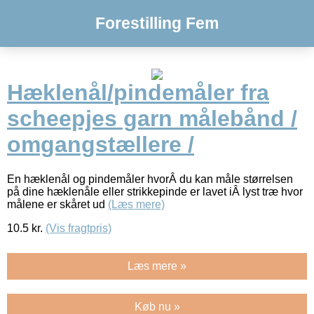
Forestilling Fem
Hæklenål/pindemåler fra
scheepjes garn målebånd /
omgangstællere /
En hæklenål og pindemåler hvorÂ du kan måle størrelsen
på dine hæklenåle eller strikkepinde er lavet iÂ lyst træ hvor
målene er skåret ud
(Læs mere)
10.5
kr.
(Vis fragtpris)
Læs mere »
Køb nu »