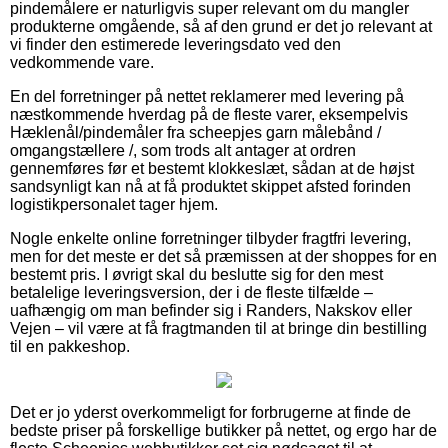
pindemålere er naturligvis super relevant om du mangler
produkterne omgående, så af den grund er det jo relevant at
vi finder den estimerede leveringsdato ved den
vedkommende vare.
En del forretninger på nettet reklamerer med levering på
næstkommende hverdag på de fleste varer, eksempelvis
Hæklenål/pindemåler fra scheepjes garn målebånd /
omgangstællere /, som trods alt antager at ordren
gennemføres før et bestemt klokkeslæt, sådan at de højst
sandsynligt kan nå at få produktet skippet afsted forinden
logistikpersonalet tager hjem.
Nogle enkelte online forretninger tilbyder fragtfri levering,
men for det meste er det så præmissen at der shoppes for en
bestemt pris. I øvrigt skal du beslutte sig for den mest
betalelige leveringsversion, der i de fleste tilfælde –
uafhængig om man befinder sig i Randers, Nakskov eller
Vejen – vil være at få fragtmanden til at bringe din bestilling
til en pakkeshop.
Det er jo yderst overkommeligt for forbrugerne at finde de
bedste priser på forskellige butikker på nettet, og ergo har de