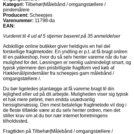
Kategori:
Tilbehør|Målebånd / omgangstællere /
pindemålere
Producent:
Scheepjes
Varenummer:
11798-da
EAN:
Vurderet til
4
ud af 5 stjerner baseret på
35
anmeldelser
Adskillige online butikker giver heldigvis en hel del
forskellige fragtmetoder. En yndling er p.t. at få bragt ordren
til en pakkeshop, hvor du så selv henter varerne når du har
mulighed for det. Løsningen er nemlig ualmindeligt smart, og
typisk ydermere den prisbilligste fragtform ved køb af
Hæklenål/pindemåler fra scheepjes garn målebånd /
omgangstællere /.
Du bør ligeledes planlægge at få varerne bragt til din
lejlighed eller ud på dit arbejde. Muligheden viser sig typisk
et hak mere pebret, men endda usædvanlig
hensigtsmæssig. Den mest betalelige fragtmetode vil dog i
de fleste tilfælde være at du selv henter ordren, men det
stiller krav om at du bor nær internet forretningens
tilholdssted.
Fragttiden på Tilbehør|Målebånd / omgangstællere /