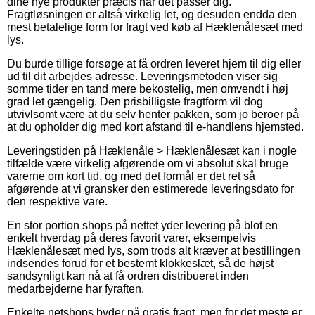
dine nye produkter præcis når det passer dig.
Fragtløsningen er altså virkelig let, og desuden endda den
mest betalelige form for fragt ved køb af Hæklenålesæt med
lys.
Du burde tillige forsøge at få ordren leveret hjem til dig eller
ud til dit arbejdes adresse. Leveringsmetoden viser sig
somme tider en tand mere bekostelig, men omvendt i høj
grad let gængelig. Den prisbilligste fragtform vil dog
utvivlsomt være at du selv henter pakken, som jo beroer på
at du opholder dig med kort afstand til e-handlens hjemsted.
Leveringstiden på Hæklenåle > Hæklenålesæt kan i nogle
tilfælde være virkelig afgørende om vi absolut skal bruge
varerne om kort tid, og med det formål er det ret så
afgørende at vi gransker den estimerede leveringsdato for
den respektive vare.
En stor portion shops på nettet yder levering på blot en
enkelt hverdag på deres favorit varer, eksempelvis
Hæklenålesæt med lys, som trods alt kræver at bestillingen
indsendes forud for et bestemt klokkeslæt, så de højst
sandsynligt kan nå at få ordren distribueret inden
medarbejderne har fyraften.
Enkelte netshops byder på gratis fragt, men for det meste er