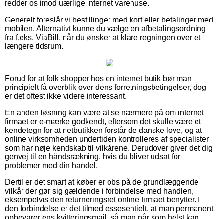
redder os imod uærlige internet varehuse.
Generelt foreslår vi bestillinger med kort eller betalinger med
mobilen. Alternativt kunne du vælge en afbetalingsordning
fra f.eks. ViaBill, når du ønsker at klare regningen over et
længere tidsrum.
Forud for at folk shopper hos en internet butik bør man
principielt få overblik over dens forretningsbetingelser, dog
er det oftest ikke videre interessant.
En anden løsning kan være at se nærmere på om internet
firmaet er e-mærke godkendt, eftersom det skulle være et
kendetegn for at netbutikken forstår de danske love, og at
online virksomheden undertiden kontrolleres af specialister
som har nøje kendskab til vilkårene. Derudover giver det dig
genvej til en håndsrækning, hvis du bliver udsat for
problemer med din handel.
Dertil er det smart at køber er obs på de grundlæggende
vilkår der gør sig gældende i forbindelse med handlen,
eksempelvis den returneringsret online firmaet benytter. I
den forbindelse er det tilmed essesentielt, at man permanent
opbevarer ens kvitteringsmail, så man når som helst kan