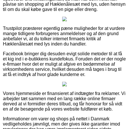
påvise sin shopping af Hæklenålesæt med lys, uden hensyn
til om du skal købe gave til en pige eller dreng.
Trustpilot præsterer egentlig pæne muligheder for at vurdere
mange tidligere forbrugeres anmeldelser og af den grund
anbefaler vi, at du tolker internet firmaets kritik af
Hæklenålesæt med lys inden du handler.
Facebook bringer dig desuden evigt solide metoder til at få
et kig ind i e-butikkens kundefokus. Foruden det er der nogle
e-firmaer hvor det er muligt at afgive en bedømmelse af
virksomhedens service, hvilket desuden må tages i brug til
at få et indtryk af hvor glade kunderne er.
Vores hjemmeside er finansieret af indtægter fra reklamer. Vi
arbejder tæt sammen med en lang række online firmaer
derved at vi formidler deres tilbud, og får honorar for så vidt
en af de besøgende på vores website fuldfører et køb.
Informationer om varer og shops på nettet i Danmark
vedligeholdes jævnligt, men der gives ikke garantier imod