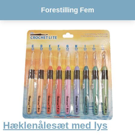
Forestilling Fem
Hæklenålesæt med lys