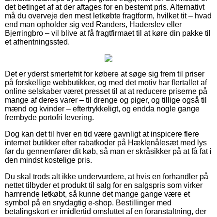
det betinget af at der aftages for en bestemt pris. Alternativt
må du overveje den mest letkøbte fragtform, hvilket tit – hvad
end man opholder sig ved Randers, Haderslev eller
Bjerringbro – vil blive at få fragtfirmaet til at køre din pakke til
et afhentningssted.
Det er yderst smertefrit for købere at søge sig frem til priser
på forskellige webbutikker, og med det motiv har flertallet af
online selskaber været presset til at at reducere priserne på
mange af deres varer – til drenge og piger, og tillige også til
mænd og kvinder – eftertrykkeligt, og endda nogle gange
frembyde portofri levering.
Dog kan det til hver en tid være gavnligt at inspicere flere
internet butikker efter rabatkoder på Hæklenålesæt med lys
før du gennemfører dit køb, så man er skråsikker på at få fat i
den mindst kostelige pris.
Du skal trods alt ikke undervurdere, at hvis en forhandler på
nettet tilbyder et produkt til salg for en salgspris som virker
hamrende letkøbt, så kunne det mange gange være et
symbol på en snydagtig e-shop. Bestillinger med
betalingskort er imidlertid omsluttet af en foranstaltning, der