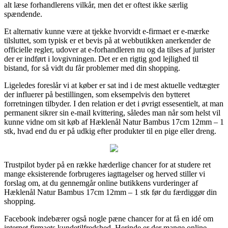
alt læse forhandlerens vilkår, men det er oftest ikke særlig
spændende.
Et alternativ kunne være at tjekke hvorvidt e-firmaet er e-mærke
tilsluttet, som typisk er et bevis på at webbutikken anerkender de
officielle regler, udover at e-forhandleren nu og da tilses af jurister
der er indført i lovgivningen. Det er en rigtig god lejlighed til
bistand, for så vidt du får problemer med din shopping.
Ligeledes foreslår vi at køber er sat ind i de mest aktuelle vedtægter
der influerer på bestillingen, som eksempelvis den bytteret
forretningen tilbyder. I den relation er det i øvrigt essesentielt, at man
permanent sikrer sin e-mail kvittering, således man når som helst vil
kunne vidne om sit køb af Hæklenål Natur Bambus 17cm 12mm – 1
stk, hvad end du er på udkig efter produkter til en pige eller dreng.
Trustpilot byder på en række hæderlige chancer for at studere ret
mange eksisterende forbrugeres iagttagelser og herved stiller vi
forslag om, at du gennemgår online butikkens vurderinger af
Hæklenål Natur Bambus 17cm 12mm – 1 stk før du færdiggør din
shopping.
Facebook indebærer også nogle pæne chancer for at få en idé om
internet firmaets kundetilfredshed. Herinde er der mange online