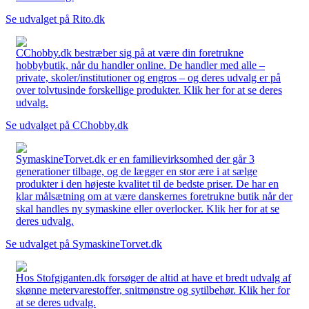
Se udvalget på Rito.dk
CChobby.dk bestræber sig på at være din foretrukne
hobbybutik, når du handler online. De handler med alle –
private, skoler/institutioner og engros – og deres udvalg er på
over tolvtusinde forskellige produkter. Klik her for at se deres
udvalg.
Se udvalget på CChobby.dk
SymaskineTorvet.dk er en familievirksomhed der går 3
generationer tilbage, og de lægger en stor ære i at sælge
produkter i den højeste kvalitet til de bedste priser. De har en
klar målsætning om at være danskernes foretrukne butik når der
skal handles ny symaskine eller overlocker. Klik her for at se
deres udvalg.
Se udvalget på SymaskineTorvet.dk
Hos Stofgiganten.dk forsøger de altid at have et bredt udvalg af
skønne metervarestoffer, snitmønstre og sytilbehør. Klik her for
at se deres udvalg.