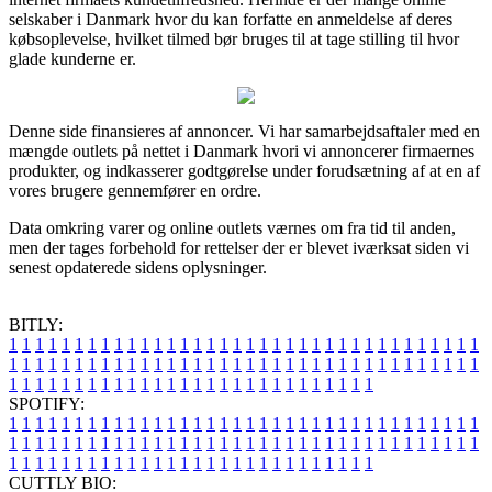
selskaber i Danmark hvor du kan forfatte en anmeldelse af deres
købsoplevelse, hvilket tilmed bør bruges til at tage stilling til hvor
glade kunderne er.
Denne side finansieres af annoncer. Vi har samarbejdsaftaler med en
mængde outlets på nettet i Danmark hvori vi annoncerer firmaernes
produkter, og indkasserer godtgørelse under forudsætning af at en af
vores brugere gennemfører en ordre.
Data omkring varer og online outlets værnes om fra tid til anden,
men der tages forbehold for rettelser der er blevet iværksat siden vi
senest opdaterede sidens oplysninger.
BITLY:
1
1
1
1
1
1
1
1
1
1
1
1
1
1
1
1
1
1
1
1
1
1
1
1
1
1
1
1
1
1
1
1
1
1
1
1
1
1
1
1
1
1
1
1
1
1
1
1
1
1
1
1
1
1
1
1
1
1
1
1
1
1
1
1
1
1
1
1
1
1
1
1
1
1
1
1
1
1
1
1
1
1
1
1
1
1
1
1
1
1
1
1
1
1
1
1
1
1
1
1
SPOTIFY:
1
1
1
1
1
1
1
1
1
1
1
1
1
1
1
1
1
1
1
1
1
1
1
1
1
1
1
1
1
1
1
1
1
1
1
1
1
1
1
1
1
1
1
1
1
1
1
1
1
1
1
1
1
1
1
1
1
1
1
1
1
1
1
1
1
1
1
1
1
1
1
1
1
1
1
1
1
1
1
1
1
1
1
1
1
1
1
1
1
1
1
1
1
1
1
1
1
1
1
1
CUTTLY BIO: