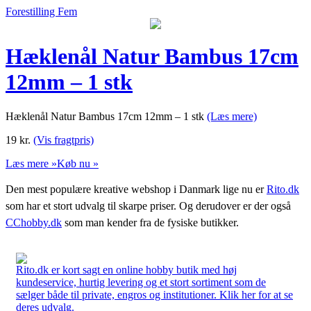
Forestilling Fem
Hæklenål Natur Bambus 17cm
12mm – 1 stk
Hæklenål Natur Bambus 17cm 12mm – 1 stk
(Læs mere)
19
kr.
(Vis fragtpris)
Læs mere »
Køb nu »
Den mest populære kreative webshop i Danmark lige nu er
Rito.dk
som har et stort udvalg til skarpe priser. Og derudover er der også
CChobby.dk
som man kender fra de fysiske butikker.
Rito.dk er kort sagt en online hobby butik med høj
kundeservice, hurtig levering og et stort sortiment som de
sælger både til private, engros og institutioner. Klik her for at se
deres udvalg.