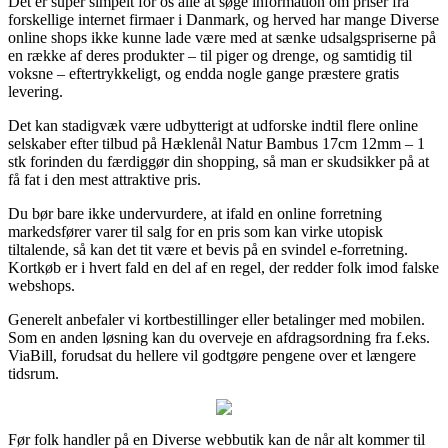
Det er super simpelt for os alle at søge information om priser fra
forskellige internet firmaer i Danmark, og herved har mange Diverse
online shops ikke kunne lade være med at sænke udsalgspriserne på
en række af deres produkter – til piger og drenge, og samtidig til
voksne – eftertrykkeligt, og endda nogle gange præstere gratis
levering.
Det kan stadigvæk være udbytterigt at udforske indtil flere online
selskaber efter tilbud på Hæklenål Natur Bambus 17cm 12mm – 1
stk forinden du færdiggør din shopping, så man er skudsikker på at
få fat i den mest attraktive pris.
Du bør bare ikke undervurdere, at ifald en online forretning
markedsfører varer til salg for en pris som kan virke utopisk
tiltalende, så kan det tit være et bevis på en svindel e-forretning.
Kortkøb er i hvert fald en del af en regel, der redder folk imod falske
webshops.
Generelt anbefaler vi kortbestillinger eller betalinger med mobilen.
Som en anden løsning kan du overveje en afdragsordning fra f.eks.
ViaBill, forudsat du hellere vil godtgøre pengene over et længere
tidsrum.
Før folk handler på en Diverse webbutik kan de når alt kommer til