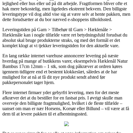
lejlighed eller hus eller ud på dit arbejde. Fragtformen bliver ofte et
hak mere bekostelig, men ligeledes ekstremt bekvem. Den billigste
leveringstype vil dog altid vise sig at være selv at hente pakken, men
dette forudsætter at du bor nærved e-shoppens tilholdssted.
Leveringstiden på Garn > Tilbehør til Garn > Hæklenåle >
Hæklenåle kan i nogle tilfælde være ret betydningsfuld forudsat du
absolut skal bruge produkterne straks, og med det formål er det
komplet klogt at vi tjekker leveringstiden for den aktuelle vare.
En lang række internet varehuse annoncerer levering på næste
hverdag på mange af butikkens varer, eksempelvis Hæklenål Natur
Bambus 17cm 12mm – 1 stk, som dog påkræver at ordren køres
igennem tidligere end et bestemt klokkeslæt, således at de har
mulighed for at nå at få dit nye produkt sendt afsted før
pakkepersonalet tager hjem.
Flere internet firmaer yder gebyrfri levering, men for det meste
afkræver det at du bestiller for en fastsat pris. I øvrigt skulle man
overveje den billigste fragtmulighed, hvilket i de fleste tilfælde –
uanset om man er nær Horsens, Korsør eller Billund – vil være at få
dem til at levere pakken til et afhentningssted.