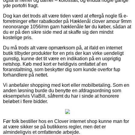
også til herrer og damer – kolossalt, og endda nogle gange
yde portofri fragt.
Dog kan det trods alt være tiden værd at eftergå nogle få e-
forretninger efter rabatkoder på Hæklenål clover amour 9mm
neonorange 1056/mn garn hæklenåle før du køber, sådan at
du er på den sikre side med at skaffe sig den mindst
kostelige pris.
Du må trods alt være opmærksom på, at ifald en internet
butik tilbyder produkter for en pris der kan virke uendeligt
gunstig, kunne det tit være en indikation på en uoprigtig
netshop. Køb med kort er heldigvis omfattet af en
foranstaltning, som beskytter dig som kunde overfor fup
forhandlere på nettet.
Vi anbefaler shopping med kort eller mobilbetaling. Som en
anden løsning burde du benytte en afdragsordning som
eksempelvis ViaBill, såfremt du har i sinde at honorere
beløbet i flere bidder.
Før folk bestiller hos en Clover internet shop kunne man for
at være sikker se på butikkens regler, men det er
almindeligvis et omfattende arbejde.