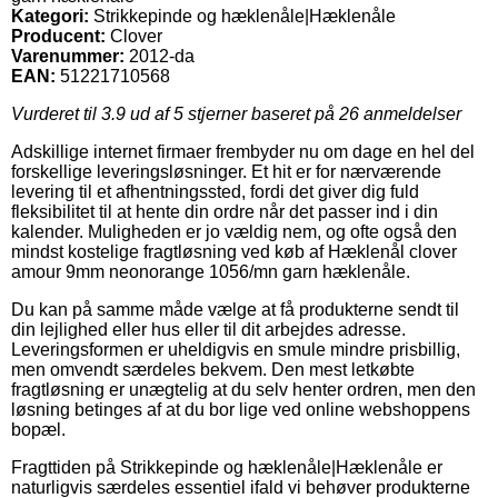
Kategori:
Strikkepinde og hæklenåle|Hæklenåle
Producent:
Clover
Varenummer:
2012-da
EAN:
51221710568
Vurderet til
3.9
ud af 5 stjerner baseret på
26
anmeldelser
Adskillige internet firmaer frembyder nu om dage en hel del
forskellige leveringsløsninger. Et hit er for nærværende
levering til et afhentningssted, fordi det giver dig fuld
fleksibilitet til at hente din ordre når det passer ind i din
kalender. Muligheden er jo vældig nem, og ofte også den
mindst kostelige fragtløsning ved køb af Hæklenål clover
amour 9mm neonorange 1056/mn garn hæklenåle.
Du kan på samme måde vælge at få produkterne sendt til
din lejlighed eller hus eller til dit arbejdes adresse.
Leveringsformen er uheldigvis en smule mindre prisbillig,
men omvendt særdeles bekvem. Den mest letkøbte
fragtløsning er unægtelig at du selv henter ordren, men den
løsning betinges af at du bor lige ved online webshoppens
bopæl.
Fragttiden på Strikkepinde og hæklenåle|Hæklenåle er
naturligvis særdeles essentiel ifald vi behøver produkterne