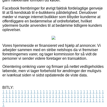
garn hæklenåle forinden du køber.
Facebook frembringer for øvrigt faktisk fordelagtige genveje
til at få kendskab til e-butikkens pålidelighed. Derudover
møder vi mange internet butikker som tilbyder kunderne at
offentliggøre en bedømmelse af ordreforløbet, hvilket
ydermere burde anvendes til at bedømme tidligere kunders
oplevelser.
Vores hjemmeside er finansieret ved hjælp af annoncer. Vi
arbejder sammen med en stribe netshops da vi fremviser
forretningernes varer, og tager kommission for så vidt de
personer vi sender videre foretager en transaktion.
Orientering omkring varer og firmaer på nettet vedligeholdes
løbende, men vi tager forbehold for ændringer der muligvis
er iværksat siden vi sidst opdaterede de viste data.
BITLY:
1
1
1
1
1
1
1
1
1
1
1
1
1
1
1
1
1
1
1
1
1
1
1
1
1
1
1
1
1
1
1
1
1
1
1
1
1
1
1
1
1
1
1
1
1
1
1
1
1
1
1
1
1
1
1
1
1
1
1
1
1
1
1
1
1
1
1
1
1
1
1
1
1
1
1
1
1
1
1
1
1
1
1
1
1
1
1
1
1
1
1
1
1
1
1
1
1
1
1
1