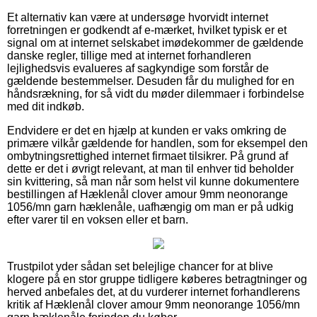
Et alternativ kan være at undersøge hvorvidt internet
forretningen er godkendt af e-mærket, hvilket typisk er et
signal om at internet selskabet imødekommer de gældende
danske regler, tillige med at internet forhandleren
lejlighedsvis evalueres af sagkyndige som forstår de
gældende bestemmelser. Desuden får du mulighed for en
håndsrækning, for så vidt du møder dilemmaer i forbindelse
med dit indkøb.
Endvidere er det en hjælp at kunden er vaks omkring de
primære vilkår gældende for handlen, som for eksempel den
ombytningsrettighed internet firmaet tilsikrer. På grund af
dette er det i øvrigt relevant, at man til enhver tid beholder
sin kvittering, så man når som helst vil kunne dokumentere
bestillingen af Hæklenål clover amour 9mm neonorange
1056/mn garn hæklenåle, uafhængig om man er på udkig
efter varer til en voksen eller et barn.
Trustpilot yder sådan set belejlige chancer for at blive
klogere på en stor gruppe tidligere køberes betragtninger og
herved anbefales det, at du vurderer internet forhandlerens
kritik af Hæklenål clover amour 9mm neonorange 1056/mn