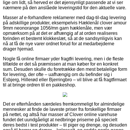
lige om lidt, så herved er det øjensynligt passende at vi ser
nærmere på den anslåede leveringstid for den aktuelle vare.
Masser af e-forhandlere reklamerer med dag-til-dag levering
på adskillige produkter, eksempelvis Hæklenål clover amour
9mm neonorange 1056/mn garn hæklenåle, men vær
opmærksom på at det er afhængig af at orden realiseres
forinden et bestemt klokkeslæt, så at de sandsynligvis kan
nå at få de nye varer ordnet forud for at medarbejderne
drager hjemad.
Nogle få online firmaer yder fragtfri levering, men i de fleste
tilfælde er det så præmissen at man køber for en konkret
sum. Desuden skulle du foretrække den mest betalelige form
for levering, der ofte – uafhængig om du befinder sig i
Esbjerg, Hillerød eller Bjerringbro – vil blive at få fragtfirmaet
til at bringe ordren til en pakkeshop.
Det er efterhånden særdeles fremkommeligt for almindelige
mennesker at finde de laveste priser fra forskellige firmaer
på nettet, og altså har masser af Clover online varehuse
fundet det uundgåeligt at nedbringe priserne på specielt
deres bedst i test produkter – til piger og drenge, og desuden