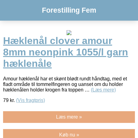
Forestilling Fem
Hæklenål clover amour
8mm neonpink 1055/l garn
hæklenåle
Amour hæklenål har et skønt blødt rundt håndtag, med et
fladt område til tommelfingeren og uanset om du holder
hæklenålen holder krogen fra toppen …
(Læs mere)
79
kr.
(Vis fragtpris)
Læs mere »
Køb nu »