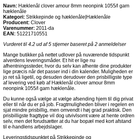
Navn:
Hæklenål clover amour 8mm neonpink 1055/l garn
hæklenåle
Kategori:
Strikkepinde og hæklenåle|Hæklenåle
Producent:
Clover
Varenummer:
2011-da
EAN:
51221710551
Vurderet til
4.2
ud af 5 stjerner baseret på
2
anmeldelser
Mange butikker på nettet udlover på nuværende tidspunkt
alverdens leveringsmåder. Et hit er lige nu
afhentningssteder, hvor du selv kan afhente dine produkter
lige præcis når det passer ind i din kalender. Muligheden er
jo ret så ligetil, og desuden derudover den prisbilligste type
af levering ved køb af Hæklenål clover amour 8mm
neonpink 1055/l garn hæklenåle.
Du kunne også vælge at vælge afsending hjem til dig privat
eller til når du er på job. Fragtmuligheden bliver i regelen en
sjat mindre prisbillig, men omvendt i høj grad praktisk. Den
prisbilligste fragttype vil dog utvivlsomt være at hente ordren
selv, men det forudsætter at du har bopæl med kort afstand
til e-handlens arbejdslager.
Leveringstidspunktet på Strikkepinde og