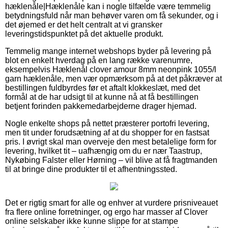
hæklenåle|Hæklenåle kan i nogle tilfælde være temmelig
betydningsfuld når man behøver varen om få sekunder, og i
det øjemed er det helt centralt at vi gransker
leveringstidspunktet på det aktuelle produkt.
Temmelig mange internet webshops byder på levering på
blot en enkelt hverdag på en lang række varenumre,
eksempelvis Hæklenål clover amour 8mm neonpink 1055/l
garn hæklenåle, men vær opmærksom på at det påkræver at
bestillingen fuldbyrdes før et aftalt klokkeslæt, med det
formål at de har udsigt til at kunne nå at få bestillingen
betjent forinden pakkemedarbejderne drager hjemad.
Nogle enkelte shops på nettet præsterer portofri levering,
men tit under forudsætning af at du shopper for en fastsat
pris. I øvrigt skal man overveje den mest betalelige form for
levering, hvilket tit – uafhængig om du er nær Taastrup,
Nykøbing Falster eller Hørning – vil blive at få fragtmanden
til at bringe dine produkter til et afhentningssted.
Det er rigtig smart for alle og enhver at vurdere prisniveauet
fra flere online forretninger, og ergo har masser af Clover
online selskaber ikke kunne slippe for at stampe