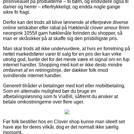
prisniveauet på produkterne – til børn, og endvidere også til
damer og herrer – eftertrykkeligt, og endda nogle gange
sikre fri fragt.
Derfor kan det trods alt blive lønnende at efterprøve diverse
online selskaber efter rabat på Hæklenål clover amour 8mm
neonpink 1055/l garn hæklenåle forinden du shopper, så
man er skråsikker på at skaffe sig den prisbilligste pris.
Man skal trods alt ikke undervurdere, at hvis en forretning på
nettet markedsfører varer til salg for en pris der kan virke
utrolig god, burde det for det meste være et signal om en fup
internet handler. Shopping med kort er ikke desto mindre
omfavnet af en retningslinje, der dækker folk imod
svindlende internet handler.
Generelt tilråder vi betalinger med kort eller mobilbetaling.
Som en alternativ mulighed bør du bruge en
afbetalingsløsning som fx ViaBill, såfremt du ønsker at
betale omkostningerne over flere uger.
Før folk bestiller hos en Clover shop kunne man ideelt set
have øje for deres vilkår, dog er det normalt ikke særlig
morsomt.