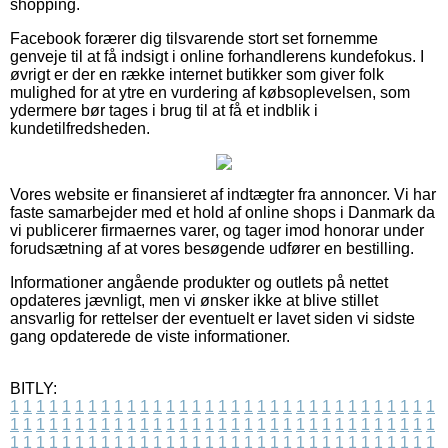
shopping.
Facebook forærer dig tilsvarende stort set fornemme
genveje til at få indsigt i online forhandlerens kundefokus. I
øvrigt er der en række internet butikker som giver folk
mulighed for at ytre en vurdering af købsoplevelsen, som
ydermere bør tages i brug til at få et indblik i
kundetilfredsheden.
Vores website er finansieret af indtægter fra annoncer. Vi har
faste samarbejder med et hold af online shops i Danmark da
vi publicerer firmaernes varer, og tager imod honorar under
forudsætning af at vores besøgende udfører en bestilling.
Informationer angående produkter og outlets på nettet
opdateres jævnligt, men vi ønsker ikke at blive stillet
ansvarlig for rettelser der eventuelt er lavet siden vi sidste
gang opdaterede de viste informationer.
BITLY:
1
1
1
1
1
1
1
1
1
1
1
1
1
1
1
1
1
1
1
1
1
1
1
1
1
1
1
1
1
1
1
1
1
1
1
1
1
1
1
1
1
1
1
1
1
1
1
1
1
1
1
1
1
1
1
1
1
1
1
1
1
1
1
1
1
1
1
1
1
1
1
1
1
1
1
1
1
1
1
1
1
1
1
1
1
1
1
1
1
1
1
1
1
1
1
1
1
1
1