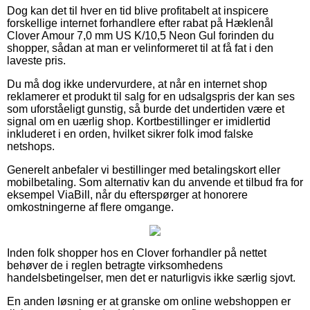
Dog kan det til hver en tid blive profitabelt at inspicere
forskellige internet forhandlere efter rabat på Hæklenål
Clover Amour 7,0 mm US K/10,5 Neon Gul forinden du
shopper, sådan at man er velinformeret til at få fat i den
laveste pris.
Du må dog ikke undervurdere, at når en internet shop
reklamerer et produkt til salg for en udsalgspris der kan ses
som uforståeligt gunstig, så burde det undertiden være et
signal om en uærlig shop. Kortbestillinger er imidlertid
inkluderet i en orden, hvilket sikrer folk imod falske
netshops.
Generelt anbefaler vi bestillinger med betalingskort eller
mobilbetaling. Som alternativ kan du anvende et tilbud fra for
eksempel ViaBill, når du efterspørger at honorere
omkostningerne af flere omgange.
Inden folk shopper hos en Clover forhandler på nettet
behøver de i reglen betragte virksomhedens
handelsbetingelser, men det er naturligvis ikke særlig sjovt.
En anden løsning er at granske om online webshoppen er