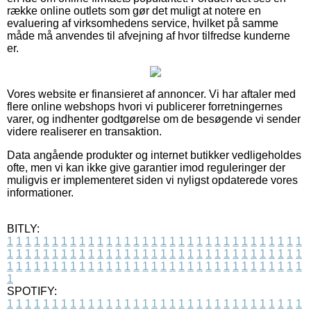
række online outlets som gør det muligt at notere en
evaluering af virksomhedens service, hvilket på samme
måde må anvendes til afvejning af hvor tilfredse kunderne
er.
Vores website er finansieret af annoncer. Vi har aftaler med
flere online webshops hvori vi publicerer forretningernes
varer, og indhenter godtgørelse om de besøgende vi sender
videre realiserer en transaktion.
Data angående produkter og internet butikker vedligeholdes
ofte, men vi kan ikke give garantier imod reguleringer der
muligvis er implementeret siden vi nyligst opdaterede vores
informationer.
BITLY:
1
1
1
1
1
1
1
1
1
1
1
1
1
1
1
1
1
1
1
1
1
1
1
1
1
1
1
1
1
1
1
1
1
1
1
1
1
1
1
1
1
1
1
1
1
1
1
1
1
1
1
1
1
1
1
1
1
1
1
1
1
1
1
1
1
1
1
1
1
1
1
1
1
1
1
1
1
1
1
1
1
1
1
1
1
1
1
1
1
1
1
1
1
1
1
1
1
1
1
1
SPOTIFY:
1
1
1
1
1
1
1
1
1
1
1
1
1
1
1
1
1
1
1
1
1
1
1
1
1
1
1
1
1
1
1
1
1