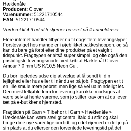
Hæklenåle
Producent:
Clover
Varenummer:
51221710544
EAN:
51221710544
Vurderet til
4.6
ud af 5 stjerner baseret på
4
anmeldelser
Flere internet handler tilbyder nu til dags flere leveringstyper.
Førstevalget hos mange er i øjeblikket pakkeshoppen, og så
kan du bare gå forbi efter dine produkter på et valgfrit
tidspunkt. Fragttypen er altså super simpel, og ofte også den
prisbilligste leveringsmodel ved køb af Hæklenål Clover
Amour 7,0 mm US K/10,5 Neon Gul.
Du bør ligeledes udse dig at vælge at få sendt til din
lejlighed eller hus eller til når du er på job. Fragttypen er tit
en lille smule mere pebret, men lige så vel ualmindeligt let.
Den mest letkøbte form for levering kan ikke modsiges at
være selv at hente varerne, som jo stiller krav om at du lever
tæt på e-butikkens hjemsted.
Fragttiden på Garn > Tilbehør til Garn > Hæklenåle >
Hæklenåle kan være særligt central ifald du står og skal
bruge dine nye varer lige om lidt, og i det øjemed er det jo på
sin plads at du efterser den forventede leveringstid på det