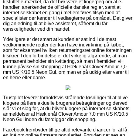
tilsluttet e-mærket, da det bør være et fingerpeg om at e-
handlen anerkender de officielle danske regler, samt at
internet selskabet en gang i mellem føres tilsyn med af
specialister der kender til vedtægterne på området. Det giver
dig anledning til at blive assisteret, såfremt du får
vanskeligheder ved din handel.
Yderligere er det smart at kunden er sat ind i de mest
vedkommende regler der kan have indvirkning på købet,
som for eksempel hvilken returneringsret online forretningen
tilsikrer. I den forbindelse er det virkelig afgørende, at man
permanent beholder sin kvittering, så man i fremtiden vil
kunne påvise sin shopping af Hæklenål Clover Amour 7,0
mm US K/10,5 Neon Gul, om man er på udkig efter varer til
en herre eller dame.
Trustpilot leverer forholdsvis strålende løsninger til at blive
klogere på flere aktuelle brugeres betragtninger og derved
slår vi et slag for, at du bliver klogere på internet selskabets
anmeldelser af Hæklenål Clover Amour 7,0 mm US K/10,5
Neon Gul inden du færdiggør din shopping.
Facebook frembyder tillige altid relevante chancer for at få
en idé om online firmaets popularitet. Foruden det ses en