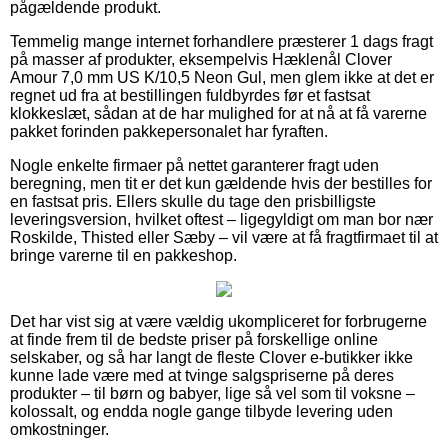
pågældende produkt.
Temmelig mange internet forhandlere præsterer 1 dags fragt
på masser af produkter, eksempelvis Hæklenål Clover
Amour 7,0 mm US K/10,5 Neon Gul, men glem ikke at det er
regnet ud fra at bestillingen fuldbyrdes før et fastsat
klokkeslæt, sådan at de har mulighed for at nå at få varerne
pakket forinden pakkepersonalet har fyraften.
Nogle enkelte firmaer på nettet garanterer fragt uden
beregning, men tit er det kun gældende hvis der bestilles for
en fastsat pris. Ellers skulle du tage den prisbilligste
leveringsversion, hvilket oftest – ligegyldigt om man bor nær
Roskilde, Thisted eller Sæby – vil være at få fragtfirmaet til at
bringe varerne til en pakkeshop.
Det har vist sig at være vældig ukompliceret for forbrugerne
at finde frem til de bedste priser på forskellige online
selskaber, og så har langt de fleste Clover e-butikker ikke
kunne lade være med at tvinge salgspriserne på deres
produkter – til børn og babyer, lige så vel som til voksne –
kolossalt, og endda nogle gange tilbyde levering uden
omkostninger.