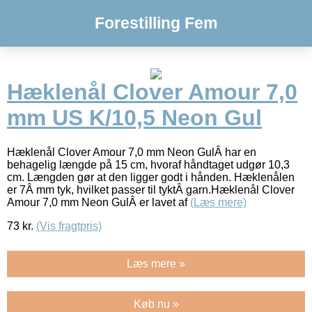
Forestilling Fem
Hæklenål Clover Amour 7,0
mm US K/10,5 Neon Gul
Hæklenål Clover Amour 7,0 mm Neon GulÂ har en
behagelig længde på 15 cm, hvoraf håndtaget udgør 10,3
cm. Længden gør at den ligger godt i hånden. Hæklenålen
er 7Â mm tyk, hvilket passer til tyktÂ garn.Hæklenål Clover
Amour 7,0 mm Neon GulÂ er lavet af
(Læs mere)
73
kr.
(Vis fragtpris)
Læs mere »
Køb nu »