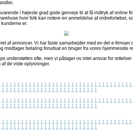
andler.
varende i højeste grad gode genveje til at få indtryk af online 
varehuse hvor folk kan notere en anmeldelse af ordreforløbet, so
de kunderne er.
ret af annoncer. Vi har faste samarbejder med en del e-firmaer d
g modtager betaling forudsat en bruger fra vores hjemmeside re
s understøttes ofte, men vi påtager os intet ansvar for rettelser
 af de viste oplysninger.
1
1
1
1
1
1
1
1
1
1
1
1
1
1
1
1
1
1
1
1
1
1
1
1
1
1
1
1
1
1
1
1
1
1
1
1
1
1
1
1
1
1
1
1
1
1
1
1
1
1
1
1
1
1
1
1
1
1
1
1
1
1
1
1
1
1
1
1
1
1
1
1
1
1
1
1
1
1
1
1
1
1
1
1
1
1
1
1
1
1
1
1
1
1
1
1
1
1
1
1
1
1
1
1
1
1
1
1
1
1
1
1
1
1
1
1
1
1
1
1
1
1
1
1
1
1
1
1
1
1
1
1
1
1
1
1
1
1
1
1
1
1
1
1
1
1
1
1
1
1
1
1
1
1
1
1
1
1
1
1
1
1
1
1
1
1
1
1
1
1
1
1
1
1
1
1
1
1
1
1
1
1
1