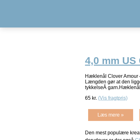
4,0 mm US G
Hæklenål Clover Amour 4
Længden gør at den ligge
tykkelseÂ garn.Hæklenål
65
kr.
(Vis fragtpris)
Læs mere »
Den mest populære kreat