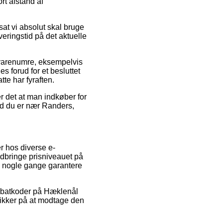
ort afstand af
at vi absolut skal bruge
veringstid på det aktuelle
s varenumre, eksempelvis
 forud for et besluttet
te har fyraften.
r det at man indkøber for
nd du er nær Randers,
r hos diverse e-
edbringe prisniveauet på
da nogle gange garantere
 rabatkoder på Hæklenål
sikker på at modtage den