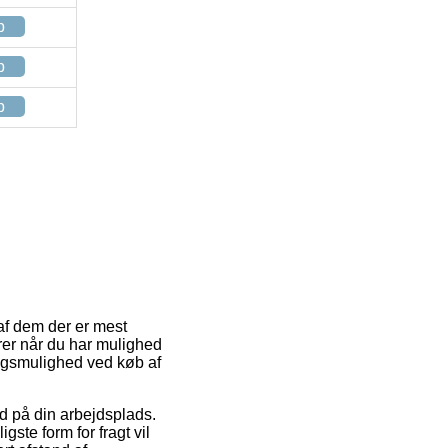
p
p
p
 af dem der er mest
rer når du har mulighed
ingsmulighed ved køb af
ud på din arbejdsplads.
ste form for fragt vil