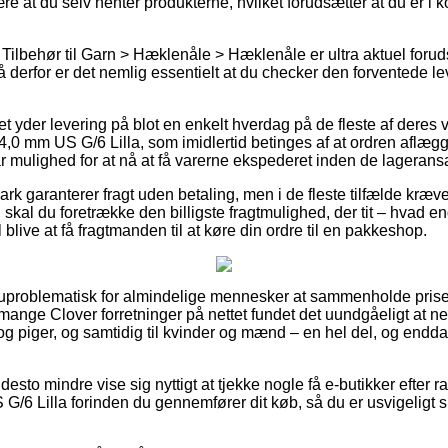
ære at du selv henter produkterne, hvilket forudsætter at du er i k
Tilbehør til Garn > Hæklenåle > Hæklenåle er ultra aktuel foruds
så derfor er det nemlig essentielt at du checker den forventede le
tet yder levering på blot en enkelt hverdag på de fleste af dere
0 mm US G/6 Lilla, som imidlertid betinges af at ordren aflægges
r mulighed for at nå at få varerne ekspederet inden de lageransat
k garanterer fragt uden betaling, men i de fleste tilfælde kræve
kal du foretrække den billigste fragtmulighed, der tit – hvad e
 blive at få fragtmanden til at køre din ordre til en pakkeshop.
 uproblematisk for almindelige mennesker at sammenholde prise
 mange Clover forretninger på nettet fundet det uundgåeligt at n
 og piger, og samtidig til kvinder og mænd – en hel del, og end
desto mindre vise sig nyttigt at tjekke nogle få e-butikker efter
/6 Lilla forinden du gennemfører dit køb, så du er usvigeligt 