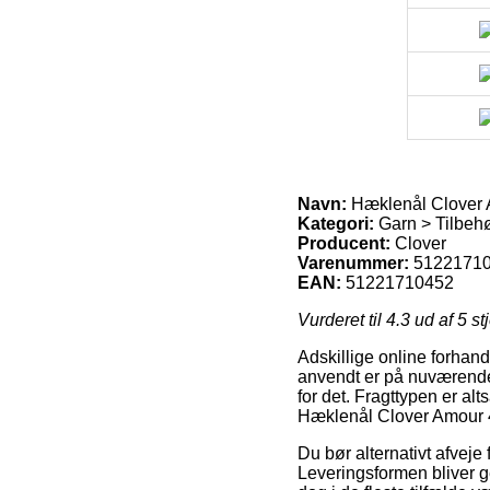
Navn:
Hæklenål Clover 
Kategori:
Garn > Tilbehø
Producent:
Clover
Varenummer:
5122171
EAN:
51221710452
Vurderet til
4.3
ud af 5 st
Adskillige online forhand
anvendt er på nuværende 
for det. Fragttypen er a
Hæklenål Clover Amour 4
Du bør alternativt afveje
Leveringsformen bliver ge