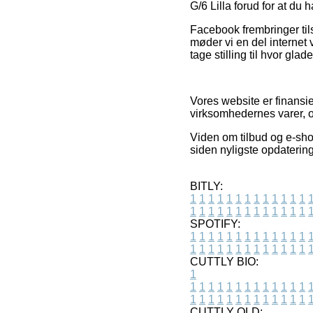
G/6 Lilla forud for at du h
Facebook frembringer tils
møder vi en del internet 
tage stilling til hvor gla
Vores website er finansie
virksomhedernes varer, o
Viden om tilbud og e-shop
siden nyligste opdatering
BITLY:
1
1
1
1
1
1
1
1
1
1
1
1
1
1
1
1
1
1
1
1
1
1
1
1
1
1
SPOTIFY:
1
1
1
1
1
1
1
1
1
1
1
1
1
1
1
1
1
1
1
1
1
1
1
1
1
1
CUTTLY BIO:
1
1
1
1
1
1
1
1
1
1
1
1
1
1
1
1
1
1
1
1
1
1
1
1
1
1
1
CUTTLY OLD: