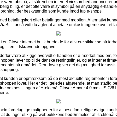
e være obs på, at såfremt en internet virksomhed annoncerer pro
belig billig, er det ofte være et symbol på en snydagtig e-handle
nordning, der beskytter dig som kunde imod fup e-shops.
 med betalingskort eller betalinger med mobilen. Alternativt kunn
 ViaBill, for så vidt du agter at afbetale omkostningerne over et 
i en Clover internet butik burde de for at være sikker se på for
 dog tit en tidskrævende opgave.
 derfor være at kigge hvorvidt e-handlen er e-mærket medlem, fo
shoppen lever op til de danske retningslinjer, og at internet firm
glementet på området. Derudover giver det dig mulighed for assis
n shopping.
 at kunden er opmærksom på de mest aktuelle reglementer i for
e shoppen lover. Her er det ligeledes afgørende, at man stadig beh
dne om bestillingen af Hæklenål Clover Amour 4,0 mm US G/6 Li
herre.
 facto fordelagtige muligheder for at bese forskellige øvrige kund
 at du tager et kig på webbutikkens bedømmelser af Hæklenål