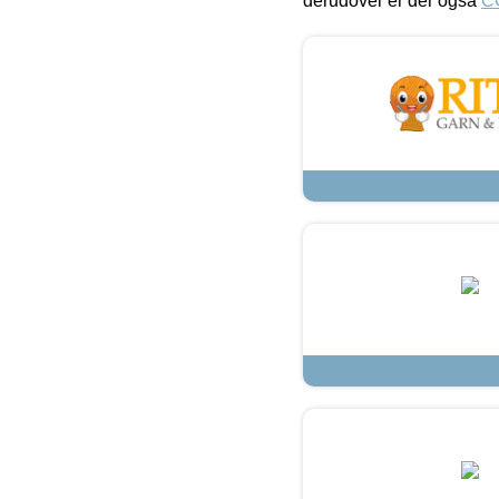
derudover er der også
C