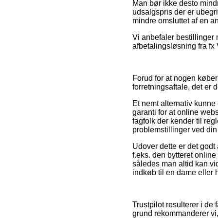
Man bør ikke desto mindr
udsalgspris der er ubegri
mindre omsluttet af en a
Vi anbefaler bestillinger
afbetalingsløsning fra fx
Forud for at nogen køber 
forretningsaftale, det er
Et nemt alternativ kunne
garanti for at online web
fagfolk der kender til re
problemstillinger ved di
Udover dette er det godt
f.eks. den bytteret onlin
således man altid kan vi
indkøb til en dame eller 
Trustpilot resulterer i de
grund rekommanderer vi,