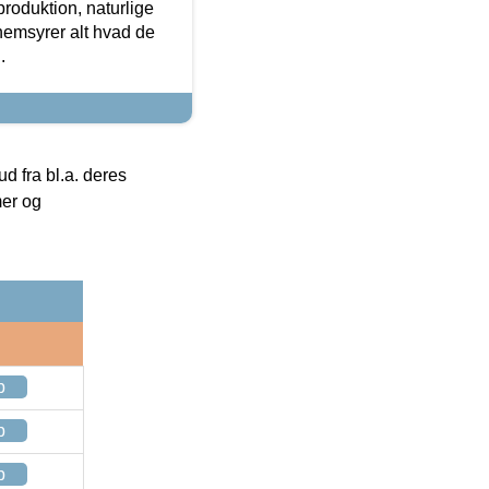
roduktion, naturlige
nemsyrer alt hvad de
.
 fra bl.a. deres
mer og
p
p
p