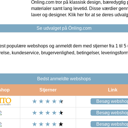
Önling.com tror på klassisk design, bæredygtig p
materialer samt lang levetid. Disse værdier gen
laver og designer. Klik her for at se deres udvalg
Se udvalget på Önling.com
t populære webshops og anmeldt dem med stjerner fra 1 til 5 ud
rrelse, kundeservice, brugervenlighed, betingelser, leveringsfor
Bedst anmeldte webshops
shop
Stjerner
Link
Besøg websho
Besøg websho
Besøg websho