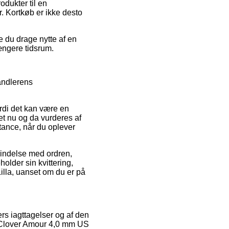
dukter til en
r. Kortkøb er ikke desto
e du drage nytte af en
længere tidsrum.
handlerens
rdi det kan være en
aet nu og da vurderes af
tance, når du oplever
bindelse med ordren,
older sin kvittering,
lla, uanset om du er på
ers iagttagelser og af den
 Clover Amour 4,0 mm US