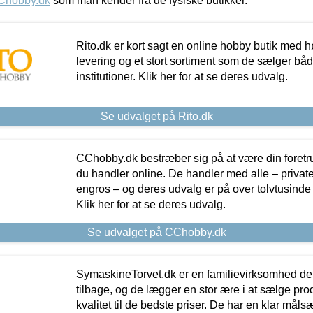
Chobby.dk
som man kender fra de fysiske butikker.
Rito.dk er kort sagt en online hobby butik med h
levering og et stort sortiment som de sælger både
institutioner. Klik her for at se deres udvalg.
Se udvalget på Rito.dk
CChobby.dk bestræber sig på at være din foretr
du handler online. De handler med alle – private,
engros – og deres udvalg er på over tolvtusinde 
Klik her for at se deres udvalg.
Se udvalget på CChobby.dk
SymaskineTorvet.dk er en familievirksomhed der
tilbage, og de lægger en stor ære i at sælge pro
kvalitet til de bedste priser. De har en klar mål