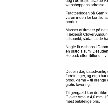
dog i de fleste tilfælde v
webshoppens adresse.
Fragtperioden på Garn > 
varen inden for kort tid, 
produkt.
Masser af firmaer på net
Hæklenål Clover Amour 4,
tidspunkt, sådan at de ha
Nogle få e-shops i Danmar
en præcis sum. Desuden s
Holbæk eller Billund – vil
Det er i dag usædvanlig
forretninger, og ergo har
produkterne – til drenge
gratis levering.
Til gengæld kan det ikke 
Clover Amour 4,0 mm US G
mest betalelige pris.