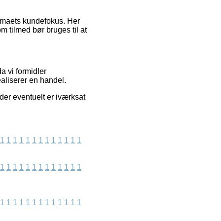
firmaets kundefokus. Her
m tilmed bør bruges til at
a vi formidler
aliserer en handel.
 der eventuelt er iværksat
1
1
1
1
1
1
1
1
1
1
1
1
1
1
1
1
1
1
1
1
1
1
1
1
1
1
1
1
1
1
1
1
1
1
1
1
1
1
1