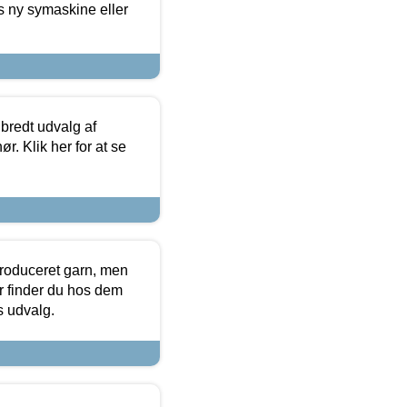
s ny symaskine eller
 bredt udvalg af
r. Klik her for at se
produceret garn, men
or finder du hos dem
es udvalg.