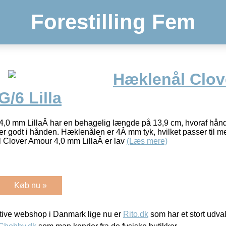
Forestilling Fem
Hæklenål Clo
/6 Lilla
,0 mm LillaÂ har en behagelig længde på 13,9 cm, hvoraf hånd
r godt i hånden. Hæklenålen er 4Â mm tyk, hvilket passer til m
 Clover Amour 4,0 mm LillaÂ er lav
(Læs mere)
Køb nu »
ive webshop i Danmark lige nu er
Rito.dk
som har et stort udval