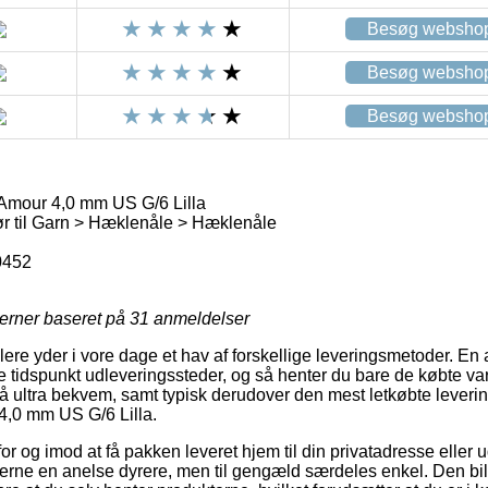
Besøg websho
Besøg websho
Besøg websho
Amour 4,0 mm US G/6 Lilla
r til Garn > Hæklenåle > Hæklenåle
0452
jerner baseret på
31
anmeldelser
lere yder i vore dage et hav af forskellige leveringsmetoder. En
tidspunkt udleveringssteder, og så henter du bare de købte va
ltså ultra bekvem, samt typisk derudover den mest letkøbte lever
,0 mm US G/6 Lilla.
 for og imod at få pakken leveret hjem til din privatadresse eller 
rne en anelse dyrere, men til gengæld særdeles enkel. Den billig