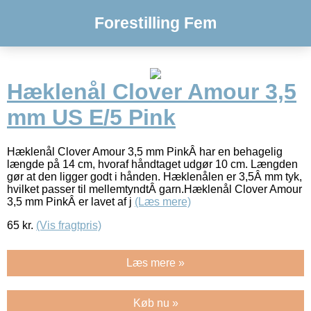
Forestilling Fem
Hæklenål Clover Amour 3,5
mm US E/5 Pink
Hæklenål Clover Amour 3,5 mm PinkÂ har en behagelig
længde på 14 cm, hvoraf håndtaget udgør 10 cm. Længden
gør at den ligger godt i hånden. Hæklenålen er 3,5Â mm tyk,
hvilket passer til mellemtyndtÂ garn.Hæklenål Clover Amour
3,5 mm PinkÂ er lavet af j
(Læs mere)
65
kr.
(Vis fragtpris)
Læs mere »
Køb nu »