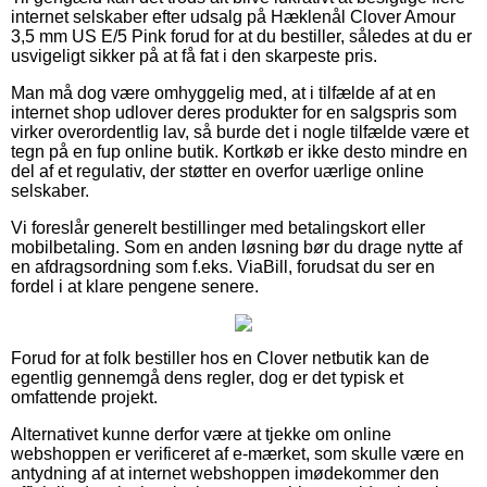
internet selskaber efter udsalg på Hæklenål Clover Amour
3,5 mm US E/5 Pink forud for at du bestiller, således at du er
usvigeligt sikker på at få fat i den skarpeste pris.
Man må dog være omhyggelig med, at i tilfælde af at en
internet shop udlover deres produkter for en salgspris som
virker overordentlig lav, så burde det i nogle tilfælde være et
tegn på en fup online butik. Kortkøb er ikke desto mindre en
del af et regulativ, der støtter en overfor uærlige online
selskaber.
Vi foreslår generelt bestillinger med betalingskort eller
mobilbetaling. Som en anden løsning bør du drage nytte af
en afdragsordning som f.eks. ViaBill, forudsat du ser en
fordel i at klare pengene senere.
Forud for at folk bestiller hos en Clover netbutik kan de
egentlig gennemgå dens regler, dog er det typisk et
omfattende projekt.
Alternativet kunne derfor være at tjekke om online
webshoppen er verificeret af e-mærket, som skulle være en
antydning af at internet webshoppen imødekommer den