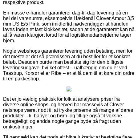
respektive produkt.
En masse e-handler garanterer dag-til-dag levering på en
hel del varenumre, eksempelvis Hæklenål Clover Amour 3,5
mm US E/5 Pink, som imidlertid nødvendiggør at handlen
laves inden et fast klokkeslæt, sådan at de garanteret kan nå
at få varen klargjort forud for at logistikmedarbejderne tager
hjem.
Nogle webshops garanterer levering uden betaling, men for
det meste er det så præmissen at du bestiller for et konkret
beløb. Desuden burde man beslutte sig for den billigste
leveringsudgave, hvilket oftest – uafhængig om du er ved
Taastrup, Korsør eller Ribe – er at få dem til at køre din ordre
til en pakkeshop.
Det er jo vældig praktisk for folk at analysere priser fra
diverse online shops, og herved har massevis af Clover
netshops været nødt til at trykke priserne på mange af deres
produkter – til babyer og børn, og tillige også til voksne –
betragteligt, og endda nogle gange byde på fragt uden
omkostninger.
Til gengæld kan det trods alt blive lukrativt at besigtige flere