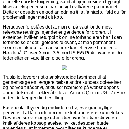
officielle danske lovgivning, samt at hjemmesiden hyppigt
tilses af eksperter som har indsigt i vilkårene på området.
Dette er desuden en god anledning til at få hjælp, ifald du får
problemstillinger med dit køb.
Herudover foreslåes det at man er på vagt for de mest
relevante retningslinjer der er gældende for ordren, til
eksempel hvilken returpolitik online forhandleren har. I den
forbindelse er det ligeledes relevant, at man permanent
sikrer sin faktura, så man senere kan eftervise handlen af
Hæklenål Clover Amour 3,5 mm US E/5 Pink, hvad end du
leder efter en vare til en pige eller dreng.
Trustpilot leverer rigtig ønskværdige løsninger til at
gennemsøge en længere række andre kunders oplevelser
og herved tilråder vi, at du ser nærmere på webshoppens
anmeldelser af Hæklenål Clover Amour 3,5 mm US E/5 Pink
inden du lægger din bestilling.
Facebook tilbyder dig endvidere i højeste grad nyttige
genveje til at få en idé om online forhandlerens kundefokus.
Desuden ser vi mange e-butikker hvor folk kan skrive en
kritik af deres købsoplevelse, hvilket desuden burde
anvendes til at fornemme hvor tilfredse kunderne er.