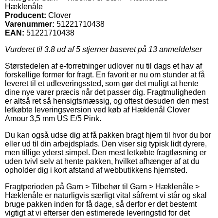
Hæklenåle
Producent:
Clover
Varenummer:
51221710438
EAN:
51221710438
Vurderet til
3.8
ud af 5 stjerner baseret på
13
anmeldelser
Størstedelen af e-forretninger udlover nu til dags et hav af
forskellige former for fragt. En favorit er nu om stunder at få
leveret til et udleveringssted, som gør det muligt at hente
dine nye varer præcis når det passer dig. Fragtmuligheden
er altså ret så hensigtsmæssig, og oftest desuden den mest
letkøbte leveringsversion ved køb af Hæklenål Clover
Amour 3,5 mm US E/5 Pink.
Du kan også udse dig at få pakken bragt hjem til hvor du bor
eller ud til din arbejdsplads. Den viser sig typisk lidt dyrere,
men tillige yderst simpel. Den mest letkøbte fragtløsning er
uden tvivl selv at hente pakken, hvilket afhænger af at du
opholder dig i kort afstand af webbutikkens hjemsted.
Fragtperioden på Garn > Tilbehør til Garn > Hæklenåle >
Hæklenåle er naturligvis særligt vital såfremt vi står og skal
bruge pakken inden for få dage, så derfor er det bestemt
vigtigt at vi efterser den estimerede leveringstid for det