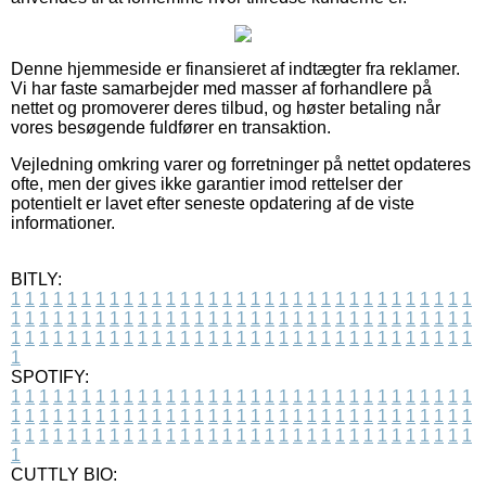
Denne hjemmeside er finansieret af indtægter fra reklamer.
Vi har faste samarbejder med masser af forhandlere på
nettet og promoverer deres tilbud, og høster betaling når
vores besøgende fuldfører en transaktion.
Vejledning omkring varer og forretninger på nettet opdateres
ofte, men der gives ikke garantier imod rettelser der
potentielt er lavet efter seneste opdatering af de viste
informationer.
BITLY:
1
1
1
1
1
1
1
1
1
1
1
1
1
1
1
1
1
1
1
1
1
1
1
1
1
1
1
1
1
1
1
1
1
1
1
1
1
1
1
1
1
1
1
1
1
1
1
1
1
1
1
1
1
1
1
1
1
1
1
1
1
1
1
1
1
1
1
1
1
1
1
1
1
1
1
1
1
1
1
1
1
1
1
1
1
1
1
1
1
1
1
1
1
1
1
1
1
1
1
1
SPOTIFY:
1
1
1
1
1
1
1
1
1
1
1
1
1
1
1
1
1
1
1
1
1
1
1
1
1
1
1
1
1
1
1
1
1
1
1
1
1
1
1
1
1
1
1
1
1
1
1
1
1
1
1
1
1
1
1
1
1
1
1
1
1
1
1
1
1
1
1
1
1
1
1
1
1
1
1
1
1
1
1
1
1
1
1
1
1
1
1
1
1
1
1
1
1
1
1
1
1
1
1
1
CUTTLY BIO: