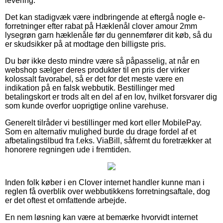
levering.
Det kan stadigvæk være indbringende at eftergå nogle e-
forretninger efter rabat på Hæklenål clover amour 2mm
lysegrøn garn hæklenåle før du gennemfører dit køb, så du
er skudsikker på at modtage den billigste pris.
Du bør ikke desto mindre være så påpasselig, at når en
webshop sælger deres produkter til en pris der virker
kolossalt favorabel, så er det for det meste være en
indikation på en falsk webbutik. Bestillinger med
betalingskort er trods alt en del af en lov, hvilket forsvarer dig
som kunde overfor uoprigtige online varehuse.
Generelt tilråder vi bestillinger med kort eller MobilePay.
Som en alternativ mulighed burde du drage fordel af et
afbetalingstilbud fra f.eks. ViaBill, såfremt du foretrækker at
honorere regningen ude i fremtiden.
Inden folk køber i en Clover internet handler kunne man i
reglen få overblik over webbutikkens forretningsaftale, dog
er det oftest et omfattende arbejde.
En nem løsning kan være at bemærke hvorvidt internet