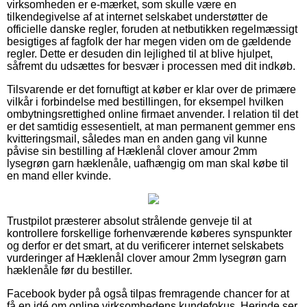
virksomheden er e-mærket, som skulle være en
tilkendegivelse af at internet selskabet understøtter de
officielle danske regler, foruden at netbutikken regelmæssigt
besigtiges af fagfolk der har megen viden om de gældende
regler. Dette er desuden din lejlighed til at blive hjulpet,
såfremt du udsættes for besvær i processen med dit indkøb.
Tilsvarende er det fornuftigt at køber er klar over de primære
vilkår i forbindelse med bestillingen, for eksempel hvilken
ombytningsrettighed online firmaet anvender. I relation til det
er det samtidig essesentielt, at man permanent gemmer ens
kvitteringsmail, således man en anden gang vil kunne
påvise sin bestilling af Hæklenål clover amour 2mm
lysegrøn garn hæklenåle, uafhængig om man skal købe til
en mand eller kvinde.
Trustpilot præsterer absolut strålende genveje til at
kontrollere forskellige forhenværende køberes synspunkter
og derfor er det smart, at du verificerer internet selskabets
vurderinger af Hæklenål clover amour 2mm lysegrøn garn
hæklenåle før du bestiller.
Facebook byder på også tilpas fremragende chancer for at
få en idé om online virksomhedens kundefokus. Herinde ser