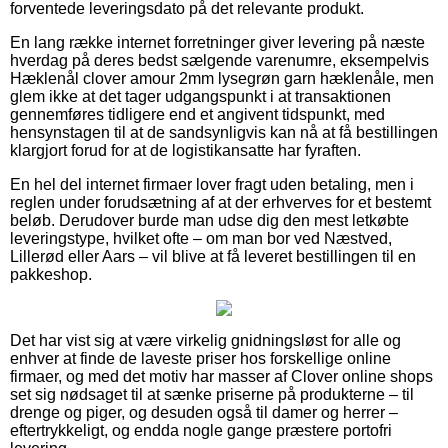
forventede leveringsdato på det relevante produkt.
En lang række internet forretninger giver levering på næste
hverdag på deres bedst sælgende varenumre, eksempelvis
Hæklenål clover amour 2mm lysegrøn garn hæklenåle, men
glem ikke at det tager udgangspunkt i at transaktionen
gennemføres tidligere end et angivent tidspunkt, med
hensynstagen til at de sandsynligvis kan nå at få bestillingen
klargjort forud for at de logistikansatte har fyraften.
En hel del internet firmaer lover fragt uden betaling, men i
reglen under forudsætning af at der erhverves for et bestemt
beløb. Derudover burde man udse dig den mest letkøbte
leveringstype, hvilket ofte – om man bor ved Næstved,
Lillerød eller Aars – vil blive at få leveret bestillingen til en
pakkeshop.
Det har vist sig at være virkelig gnidningsløst for alle og
enhver at finde de laveste priser hos forskellige online
firmaer, og med det motiv har masser af Clover online shops
set sig nødsaget til at sænke priserne på produkterne – til
drenge og piger, og desuden også til damer og herrer –
eftertrykkeligt, og endda nogle gange præstere portofri