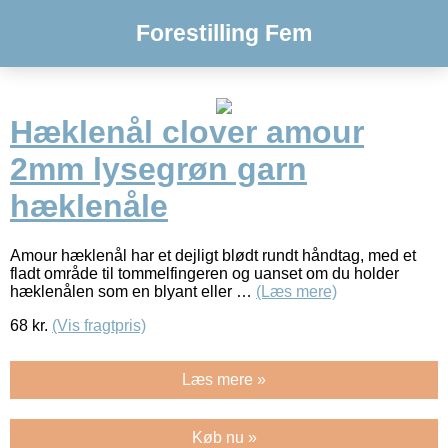
Forestilling Fem
Hæklenål clover amour
2mm lysegrøn garn
hæklenåle
Amour hæklenål har et dejligt blødt rundt håndtag, med et
fladt område til tommelfingeren og uanset om du holder
hæklenålen som en blyant eller …
(Læs mere)
68
kr.
(Vis fragtpris)
Læs mere »
Køb nu »