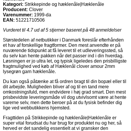
Kategori:
Strikkepinde og hæklenåle|Hæklenåle
Producent:
Clover
Varenummer:
1999-da
EAN:
51221710506
Vurderet til
4.7
ud af 5 stjerner baseret på
48
anmeldelser
Størstedelen af netbutikker i Danmark foreslår efterhånden
et hav af forskellige fragtformer. Den mest anvendte er på
nuværende tidspunkt at få leveret til et udleveringssted, så
du selv kan hente pakken når det passer ind i din hverdag.
Løsningen er jo ultra let, og typisk ligeledes den prisbilligste
fragtmulighed ved køb af Hæklenål clover amour 2mm
lysegrøn garn hæklenåle.
Du kan også påtænke at få ordren bragt til din bopæl eller til
dit arbejde. Muligheden bliver af og til en tand mere
omkostningsfuld, men endvidere i høj grad smart. Den mest
prisbevidste leveringsmåde vil dog utvivlsomt være at hente
varerne selv, men dette beroer på at du fysisk befinder dig
lige ved webbutikkens hjemsted.
Fragttiden på Strikkepinde og hæklenåle|Hæklenåle er
super vital forudsat du har brug for produktet nu og her, så
herved er det sandelig essentielt at vi gransker den