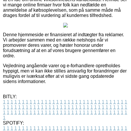
vi mange online firmaer hvor folk kan nedfælde en
anmeldelse af købsoplevelsen, som på samme måde må
drages fordel af til vurdering af kundernes tilfredshed.
Denne hjemmeside er finansieret af indtægter fra reklamer.
Vi arbejder sammen med en række netshops når vi
promoverer deres varer, og høster honorar under
forudsætning af at en af vores brugere gennemfører en
ordre.
Vejledning angående varer og e-forhandlere opretholdes
hyppigt, men vi kan ikke stilles ansvarlig for forandringer der
muligvis er iværksat efter at vi sidste gang opdaterede
sidens informationer.
BITLY:
1
1
1
1
1
1
1
1
1
1
1
1
1
1
1
1
1
1
1
1
1
1
1
1
1
1
1
1
1
1
1
1
1
1
1
1
1
1
1
1
1
1
1
1
1
1
1
1
1
1
1
1
1
1
1
1
1
1
1
1
1
1
1
1
1
1
1
1
1
1
1
1
1
1
1
1
1
1
1
1
1
1
1
1
1
1
1
1
1
1
1
1
1
1
1
1
1
1
1
1
SPOTIFY:
1
1
1
1
1
1
1
1
1
1
1
1
1
1
1
1
1
1
1
1
1
1
1
1
1
1
1
1
1
1
1
1
1