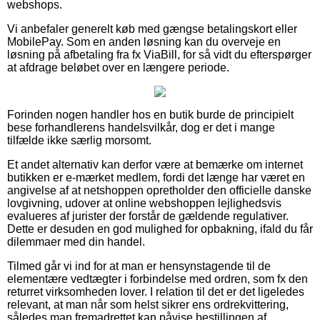
webshops.
Vi anbefaler generelt køb med gængse betalingskort eller
MobilePay. Som en anden løsning kan du overveje en
løsning på afbetaling fra fx ViaBill, for så vidt du efterspørger
at afdrage beløbet over en længere periode.
Forinden nogen handler hos en butik burde de principielt
bese forhandlerens handelsvilkår, dog er det i mange
tilfælde ikke særlig morsomt.
Et andet alternativ kan derfor være at bemærke om internet
butikken er e-mærket medlem, fordi det længe har været en
angivelse af at netshoppen opretholder den officielle danske
lovgivning, udover at online webshoppen lejlighedsvis
evalueres af jurister der forstår de gældende regulativer.
Dette er desuden en god mulighed for opbakning, ifald du får
dilemmaer med din handel.
Tilmed går vi ind for at man er hensynstagende til de
elementære vedtægter i forbindelse med ordren, som fx den
returret virksomheden lover. I relation til det er det ligeledes
relevant, at man når som helst sikrer ens ordrekvittering,
således man fremadrettet kan påvise bestillingen af