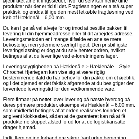
øjeblikket afhentningssteder, hvor du selv kan hente dine
produkter når der er tid til det. Fragtløsningen er altså super
praktisk, og endda tillige den mest letkøbte fragtløsning ved
køb af Hæklenål – 6,00 mm.
Du kan lige så vel afveje for og imod at bestille pakken til
levering til din hjemmeadresse eller til dit arbejdes adresse.
Leveringsmetoden er i mange tilfælde en anelse mere
bekostelig, men ydermere særligt ligetil. Den prisbilligste
leveringsløsning er dog at du selv henter ordren, hvilket
betinges af at du lever lige ved e-forretningens lager.
Leveringsdygtigheden på Hæklenåle > Hæklenåle – Style
Chrochet Hjertegarn kan vise sig at være rigtig
bestemmende ifald du har behov for din pakke om et øjeblik,
og i det øjemed er det faktisk afgørende at du besigtiger den
forventede leveringstid for den vedkommende vare.
Flere firmaer på nettet lover levering på næste hverdag på
deres primære produkter, eksempelvis Hæklenål – 6,00 mm,
som imidlertid betinges af at orden realiseres forinden et
angivent klokkeslæt, sådan at de garanteret kan nå at få
produkterne skippet afsted forud for at de logistikansatte
drager hjemad.
Indtil flere online forhandlere sikrer fragt uden beregning,