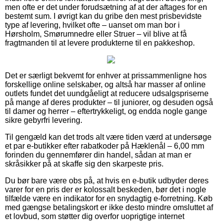
men ofte er det under forudsætning af at der aftages for en
bestemt sum. I øvrigt kan du gribe den mest prisbevidste
type af levering, hvilket ofte – uanset om man bor i
Hørsholm, Smørumnedre eller Struer – vil blive at få
fragtmanden til at levere produkterne til en pakkeshop.
Det er særligt bekvemt for enhver at prissammenligne hos
forskellige online selskaber, og altså har masser af online
outlets fundet det uundgåeligt at reducere udsalgspriserne
på mange af deres produkter – til juniorer, og desuden også
til damer og herrer – eftertrykkeligt, og endda nogle gange
sikre gebyrfri levering.
Til gengæld kan det trods alt være tiden værd at undersøge
et par e-butikker efter rabatkoder på Hæklenål – 6,00 mm
forinden du gennemfører din handel, sådan at man er
skråsikker på at skaffe sig den skarpeste pris.
Du bør bare være obs på, at hvis en e-butik udbyder deres
varer for en pris der er kolossalt beskeden, bør det i nogle
tilfælde være en indikator for en snydagtig e-forretning. Køb
med gængse betalingskort er ikke desto mindre omsluttet af
et lovbud, som støtter dig overfor uoprigtige internet