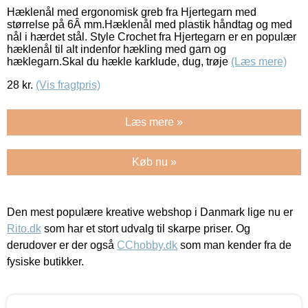
Hæklenål med ergonomisk greb fra Hjertegarn med
størrelse på 6Â mm.Hæklenål med plastik håndtag og med
nål i hærdet stål. Style Crochet fra Hjertegarn er en populær
hæklenål til alt indenfor hækling med garn og
hæklegarn.Skal du hækle karklude, dug, trøje
(Læs mere)
28
kr.
(Vis fragtpris)
Læs mere »
Køb nu »
Den mest populære kreative webshop i Danmark lige nu er
Rito.dk
som har et stort udvalg til skarpe priser. Og
derudover er der også
CChobby.dk
som man kender fra de
fysiske butikker.