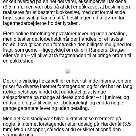
enkelt hverdag på en hel del varer, eksempelvis Hæklenål
(3,5 mm), men vær obs på at det er påkrævet at bestillingen
realiseres før et bestemt klokkeslæt, med det formål at de
højst sandsynligt kan nå at få bestillingen ud af døren før
lagermedarbejderne holder fyraften.
Flere online forretninger præsterer levering uden betaling,
men oftest er det forbeholdt når der handles for et fastsat
beløb. I øvrigt kan man foretrække den billigste mulighed for
fragt, som gerne – ligegyldigt om du er i Randers, Dragør
eller Vejen – vil blive at få fragtmanden til at bringe ordren til
en pakkeshop.
Det er jo virkelig fleksibelt for enhver at finde information om
priser fra diverse internet foretagender, og for det har en lang
række netshops fundet det uundgåeligt at tvinge
salgspriserne på mange af deres produkter – til juniorer, og
endvidere også til voksne – betragteligt, og endda nogle
gange garantere levering uden betaling.
Men det kan stadigvæk blive lukrativt at se nærmere på
nogle få internet foretagender efter udsalg på Hæklenål (3,5
mm) før du shopper, således at du er sikret at opnå den
skarpeste pris.