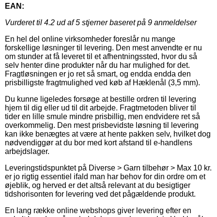
EAN:
Vurderet til
4.2
ud af 5 stjerner baseret på
9
anmeldelser
En hel del online virksomheder foreslår nu mange
forskellige løsninger til levering. Den mest anvendte er nu
om stunder at få leveret til et afhentningssted, hvor du så
selv henter dine produkter når du har mulighed for det.
Fragtløsningen er jo ret så smart, og endda endda den
prisbilligste fragtmulighed ved køb af Hæklenål (3,5 mm).
Du kunne ligeledes forsøge at bestille ordren til levering
hjem til dig eller ud til dit arbejde. Fragtmetoden bliver til
tider en lille smule mindre prisbillig, men endvidere ret så
overkommelig. Den mest prisbevidste løsning til levering
kan ikke benægtes at være at hente pakken selv, hvilket dog
nødvendiggør at du bor med kort afstand til e-handlens
arbejdslager.
Leveringstidspunktet på Diverse > Garn tilbehør > Max 10 kr.
er jo rigtig essentiel ifald man har behov for din ordre om et
øjeblik, og herved er det altså relevant at du besigtiger
tidshorisonten for levering ved det pågældende produkt.
En lang række online webshops giver levering efter en