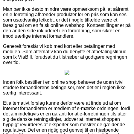
Man bør ikke desto mindre være opmærksom på, at såfremt
en e-forretning afhænder produkter for en pris som kan ses
som usædvanlig letkøbt, er det i nogle tilfælde være et
faresignal om en falsk online webshop. Kortbestillinger er på
den anden side inkluderet i en forordning, som sikrer en
imod uærlige internet forhandlere.
Generelt foreslår vi køb med kort eller betalinger med
mobilen. Som alternativ kan du benytte et afbetalingstilbud
som fx ViaBill, forudsat du tilstræber at godtgøre regningen
over tid.
Inden folk bestiller i en online shop behøver de uden tvivl
studere forhandlerens betingelser, men det er i reglen ikke
særlig interessant.
Et alternativt forslag kunne derfor være at finde ud af om
internet forhandleren er medlem af e-mærke ordningen, fordi
det almindeligvis er en garanti for at e-forretningen tilslutter
sig de danske retningslinjer, udover at internet shoppen
hyppigt revurderes af eksperter som mestrer de gældende
regulativer. Det er en rigtig god genvej til en hjælpende