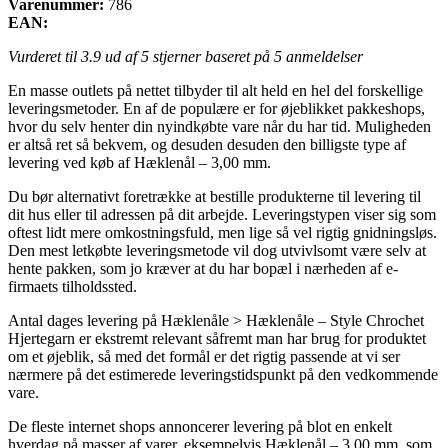
Varenummer:
786
EAN:
Vurderet til
3.9
ud af 5 stjerner baseret på
5
anmeldelser
En masse outlets på nettet tilbyder til alt held en hel del forskellige
leveringsmetoder. En af de populære er for øjeblikket pakkeshops,
hvor du selv henter din nyindkøbte vare når du har tid. Muligheden
er altså ret så bekvem, og desuden desuden den billigste type af
levering ved køb af Hæklenål – 3,00 mm.
Du bør alternativt foretrække at bestille produkterne til levering til
dit hus eller til adressen på dit arbejde. Leveringstypen viser sig som
oftest lidt mere omkostningsfuld, men lige så vel rigtig gnidningsløs.
Den mest letkøbte leveringsmetode vil dog utvivlsomt være selv at
hente pakken, som jo kræver at du har bopæl i nærheden af e-
firmaets tilholdssted.
Antal dages levering på Hæklenåle > Hæklenåle – Style Chrochet
Hjertegarn er ekstremt relevant såfremt man har brug for produktet
om et øjeblik, så med det formål er det rigtig passende at vi ser
nærmere på det estimerede leveringstidspunkt på den vedkommende
vare.
De fleste internet shops annoncerer levering på blot en enkelt
hverdag på masser af varer, eksempelvis Hæklenål – 3,00 mm, som