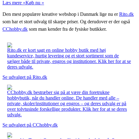
Læs mere »
Køb nu »
Den mest populære kreative webshop i Danmark lige nu er
Rito.dk
som har et stort udvalg til skarpe priser. Og derudover er der også
CChobby.dk
som man kender fra de fysiske butikker.
Rito.dk er kort sagt en online hobby butik med høj
kundeservice, hurtig levering og et stort sortiment som de
sælger både til private, engros og institutioner. Klik her for at se
deres udvalg.
Se udvalget på Rito.dk
CChobby.dk bestræber sig på at være din foretrukne
hobbybutik, når du handler online. De handler med alle –
private, skoler/institutioner og engros – og deres udvalg er på
over tolvtusinde forskellige produkter. Klik her for at se deres
udvalg.
Se udvalget på CChobby.dk