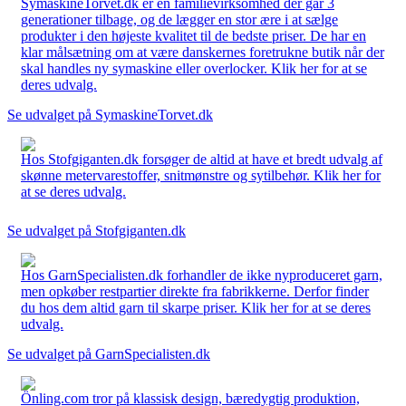
SymaskineTorvet.dk er en familievirksomhed der går 3
generationer tilbage, og de lægger en stor ære i at sælge
produkter i den højeste kvalitet til de bedste priser. De har en
klar målsætning om at være danskernes foretrukne butik når der
skal handles ny symaskine eller overlocker. Klik her for at se
deres udvalg.
Se udvalget på SymaskineTorvet.dk
Hos Stofgiganten.dk forsøger de altid at have et bredt udvalg af
skønne metervarestoffer, snitmønstre og sytilbehør. Klik her for
at se deres udvalg.
Se udvalget på Stofgiganten.dk
Hos GarnSpecialisten.dk forhandler de ikke nyproduceret garn,
men opkøber restpartier direkte fra fabrikkerne. Derfor finder
du hos dem altid garn til skarpe priser. Klik her for at se deres
udvalg.
Se udvalget på GarnSpecialisten.dk
Önling.com tror på klassisk design, bæredygtig produktion,