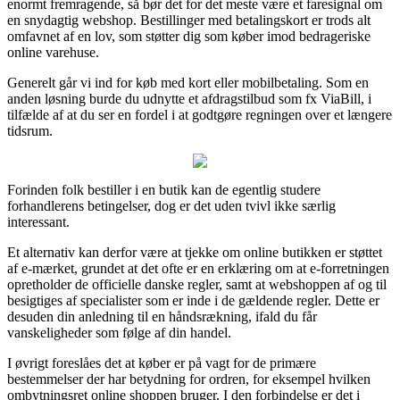
enormt fremragende, så bør det for det meste være et faresignal om
en snydagtig webshop. Bestillinger med betalingskort er trods alt
omfavnet af en lov, som støtter dig som køber imod bedrageriske
online varehuse.
Generelt går vi ind for køb med kort eller mobilbetaling. Som en
anden løsning burde du udnytte et afdragstilbud som fx ViaBill, i
tilfælde af at du ser en fordel i at godtgøre regningen over et længere
tidsrum.
Forinden folk bestiller i en butik kan de egentlig studere
forhandlerens betingelser, dog er det uden tvivl ikke særlig
interessant.
Et alternativ kan derfor være at tjekke om online butikken er støttet
af e-mærket, grundet at det ofte er en erklæring om at e-forretningen
opretholder de officielle danske regler, samt at webshoppen af og til
besigtiges af specialister som er inde i de gældende regler. Dette er
desuden din anledning til en håndsrækning, ifald du får
vanskeligheder som følge af din handel.
I øvrigt foreslåes det at køber er på vagt for de primære
bestemmelser der har betydning for ordren, for eksempel hvilken
ombytningsret online shoppen bruger. I den forbindelse er det i