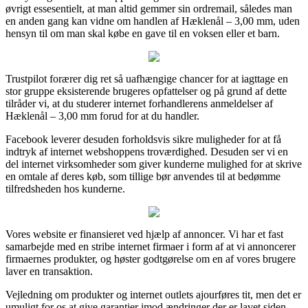
øvrigt essesentielt, at man altid gemmer sin ordremail, således man
en anden gang kan vidne om handlen af Hæklenål – 3,00 mm, uden
hensyn til om man skal købe en gave til en voksen eller et barn.
Trustpilot forærer dig ret så uafhængige chancer for at iagttage en
stor gruppe eksisterende brugeres opfattelser og på grund af dette
tilråder vi, at du studerer internet forhandlerens anmeldelser af
Hæklenål – 3,00 mm forud for at du handler.
Facebook leverer desuden forholdsvis sikre muligheder for at få
indtryk af internet webshoppens troværdighed. Desuden ser vi en
del internet virksomheder som giver kunderne mulighed for at skrive
en omtale af deres køb, som tillige bør anvendes til at bedømme
tilfredsheden hos kunderne.
Vores website er finansieret ved hjælp af annoncer. Vi har et fast
samarbejde med en stribe internet firmaer i form af at vi annoncerer
firmaernes produkter, og høster godtgørelse om en af vores brugere
laver en transaktion.
Vejledning om produkter og internet outlets ajourføres tit, men det er
umuligt for os at give garantier imod ændringer der er lavet siden