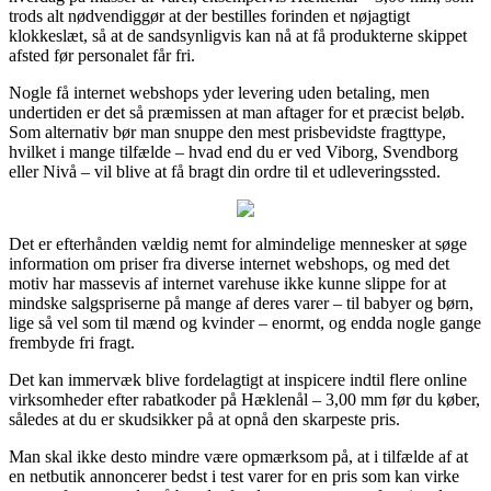
trods alt nødvendiggør at der bestilles forinden et nøjagtigt
klokkeslæt, så at de sandsynligvis kan nå at få produkterne skippet
afsted før personalet får fri.
Nogle få internet webshops yder levering uden betaling, men
undertiden er det så præmissen at man aftager for et præcist beløb.
Som alternativ bør man snuppe den mest prisbevidste fragttype,
hvilket i mange tilfælde – hvad end du er ved Viborg, Svendborg
eller Nivå – vil blive at få bragt din ordre til et udleveringssted.
Det er efterhånden vældig nemt for almindelige mennesker at søge
information om priser fra diverse internet webshops, og med det
motiv har massevis af internet varehuse ikke kunne slippe for at
mindske salgspriserne på mange af deres varer – til babyer og børn,
lige så vel som til mænd og kvinder – enormt, og endda nogle gange
frembyde fri fragt.
Det kan immervæk blive fordelagtigt at inspicere indtil flere online
virksomheder efter rabatkoder på Hæklenål – 3,00 mm før du køber,
således at du er skudsikker på at opnå den skarpeste pris.
Man skal ikke desto mindre være opmærksom på, at i tilfælde af at
en netbutik annoncerer bedst i test varer for en pris som kan virke