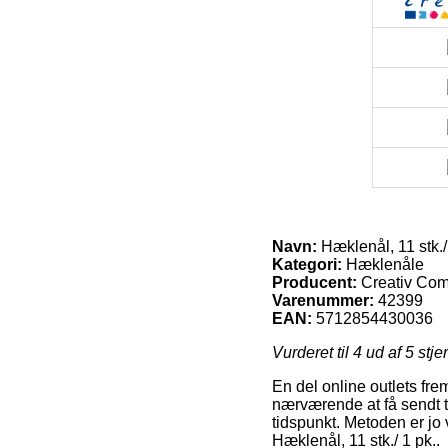
Navn:
Hæklenål, 11 stk./
Kategori:
Hæklenåle
Producent:
Creativ Co
Varenummer:
42399
EAN:
5712854430036
Vurderet til
4
ud af 5 stje
En del online outlets fre
nærværende at få sendt t
tidspunkt. Metoden er jo
Hæklenål, 11 stk./ 1 pk..