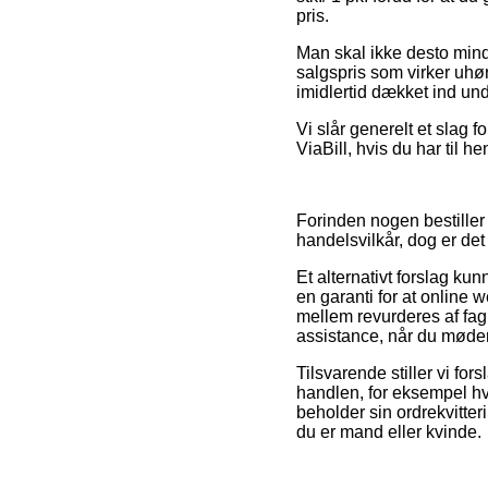
pris.
Man skal ikke desto mindr
salgspris som virker uhør
imidlertid dækket ind un
Vi slår generelt et slag 
ViaBill, hvis du har til h
Forinden nogen bestille
handelsvilkår, dog er det
Et alternativt forslag ku
en garanti for at online
mellem revurderes af fag
assistance, når du møde
Tilsvarende stiller vi fo
handlen, for eksempel hv
beholder sin ordrekvitter
du er mand eller kvinde.