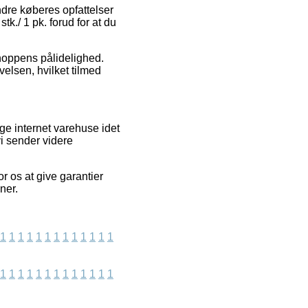
ndre køberes opfattelser
tk./ 1 pk. forud for at du
shoppens pålidelighed.
elsen, hvilket tilmed
e internet varehuse idet
i sender videre
r os at give garantier
ner.
1
1
1
1
1
1
1
1
1
1
1
1
1
1
1
1
1
1
1
1
1
1
1
1
1
1