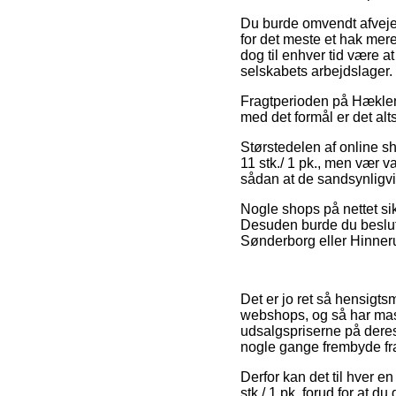
Du burde omvendt afveje f
for det meste et hak mer
dog til enhver tid være at
selskabets arbejdslager.
Fragtperioden på Hæklenål
med det formål er det alt
Størstedelen af online 
11 stk./ 1 pk., men vær v
sådan at de sandsynligvis
Nogle shops på nettet sik
Desuden burde du beslutt
Sønderborg eller Hinnerup
Det er jo ret så hensigts
webshops, og så har mass
udsalgspriserne på deres
nogle gange frembyde fr
Derfor kan det til hver e
stk./ 1 pk. forud for at 