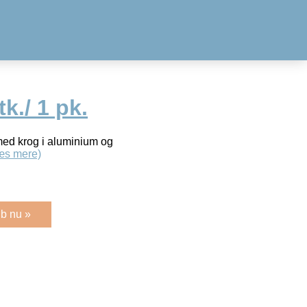
k./ 1 pk.
ed krog i aluminium og
æs mere)
b nu »