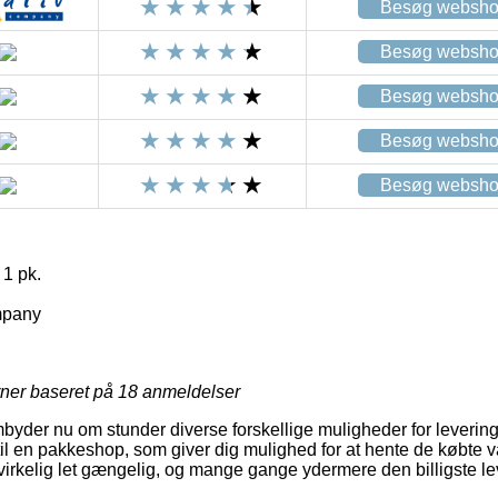
Besøg websh
Besøg websh
Besøg websh
Besøg websh
Besøg websh
 1 pk.
mpany
rner baseret på
18
anmeldelser
mbyder nu om stunder diverse forskellige muligheder for levering.
il en pakkeshop, som giver dig mulighed for at hente de købte va
 virkelig let gængelig, og mange gange ydermere den billigste l