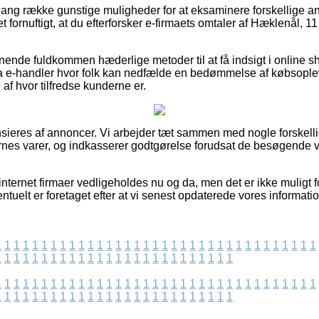
n lang række gunstige muligheder for at eksaminere forskellige a
t fornuftigt, at du efterforsker e-firmaets omtaler af Hæklenål, 11 s
gnende fuldkommen hæderlige metoder til at få indsigt i online 
a e-handler hvor folk kan nedfælde en bedømmelse af købsoplev
 af hvor tilfredse kunderne er.
eres af annoncer. Vi arbejder tæt sammen med nogle forskellig
rnes varer, og indkasserer godtgørelse forudsat de besøgende v
internet firmaer vedligeholdes nu og da, men det er ikke muligt fo
ntuelt er foretaget efter at vi senest opdaterede vores informatio
1
1
1
1
1
1
1
1
1
1
1
1
1
1
1
1
1
1
1
1
1
1
1
1
1
1
1
1
1
1
1
1
1
1
1
1
1
1
1
1
1
1
1
1
1
1
1
1
1
1
1
1
1
1
1
1
1
1
1
1
1
1
1
1
1
1
1
1
1
1
1
1
1
1
1
1
1
1
1
1
1
1
1
1
1
1
1
1
1
1
1
1
1
1
1
1
1
1
1
1
1
1
1
1
1
1
1
1
1
1
1
1
1
1
1
1
1
1
1
1
1
1