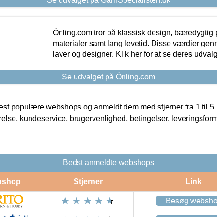
Se udvalget på GarnSpecialisten.dk
Önling.com tror på klassisk design, bæredygtig p
materialer samt lang levetid. Disse værdier gen
laver og designer. Klik her for at se deres udvalg
Se udvalget på Önling.com
t populære webshops og anmeldt dem med stjerner fra 1 til 5 ud
rrelse, kundeservice, brugervenlighed, betingelser, leveringsfor
Bedst anmeldte webshops
bshop
Stjerner
Link
Besøg websh