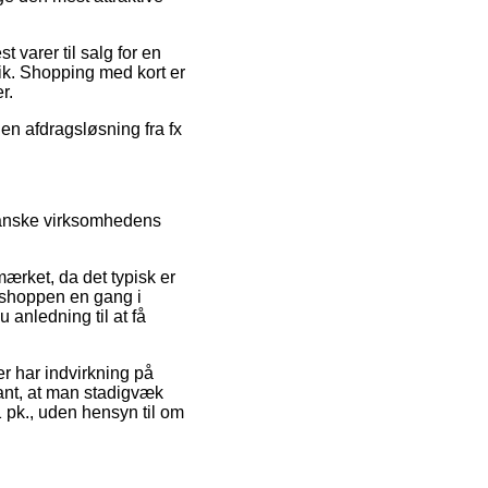
 varer til salg for en
tik. Shopping med kort er
r.
 en afdragsløsning fra fx
granske virksomhedens
ærket, da det typisk er
ebshoppen en gang i
anledning til at få
er har indvirkning på
ant, at man stadigvæk
1 pk., uden hensyn til om