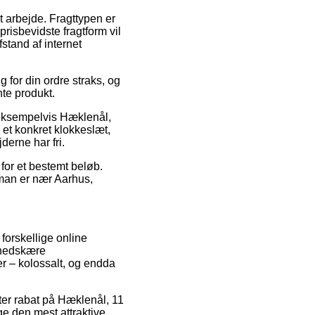
t arbejde. Fragttypen er
risbevidste fragtform vil
fstand af internet
 for din ordre straks, og
nte produkt.
 eksempelvis Hæklenål,
 et konkret klokkeslæt,
derne har fri.
for et bestemt beløb.
 man er nær Aarhus,
forskellige online
 nedskære
er – kolossalt, og endda
fter rabat på Hæklenål, 11
ge den mest attraktive