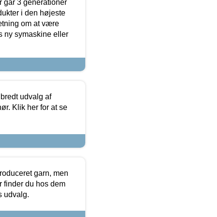
 går 3 generationer
dukter i den højeste
sætning om at være
s ny symaskine eller
 bredt udvalg af
r. Klik her for at se
produceret garn, men
or finder du hos dem
es udvalg.