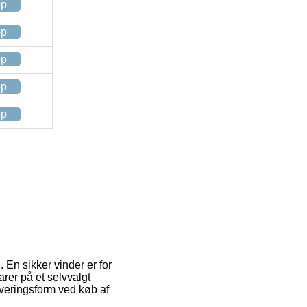
op
op
op
op
op
 En sikker vinder er for
rer på et selvvalgt
everingsform ved køb af