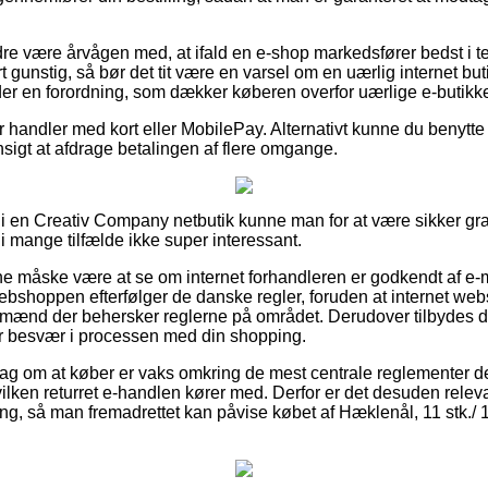
e være årvågen med, at ifald en e-shop markedsfører bedst i test
t gunstig, så bør det tit være en varsel om en uærlig internet bu
der en forordning, som dækker køberen overfor uærlige e-butikke
for handler med kort eller MobilePay. Alternativt kunne du benytte
ensigt at afdrage betalingen af flere omgange.
r i en Creativ Company netbutik kunne man for at være sikker 
 i mange tilfælde ikke super interessant.
nne måske være at se om internet forhandleren er godkendt af e-m
 webshoppen efterfølger de danske regler, foruden at internet w
mænd der behersker reglerne på området. Derudover tilbydes du 
r besvær i processen med din shopping.
rslag om at køber er vaks omkring de mest centrale reglementer d
ilken returret e-handlen kører med. Derfor er det desuden relev
ing, så man fremadrettet kan påvise købet af Hæklenål, 11 stk./ 