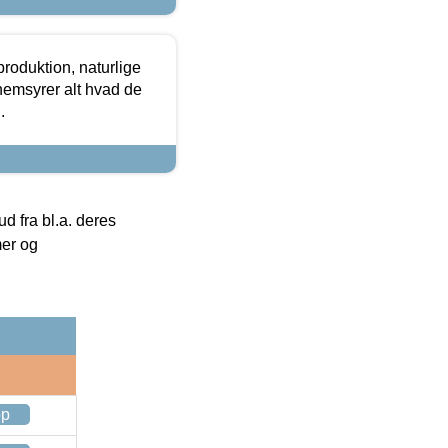
roduktion, naturlige
nemsyrer alt hvad de
.
 fra bl.a. deres
mer og
op