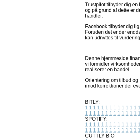
Trustpilot tilbyder dig e
og på grund af dette er de
handler.
Facebook tilbyder dig li
Foruden det er der endd
kan udnyttes til vurdering
Denne hjemmeside finansi
vi formidler virksomhede
realiserer en handel.
Orientering om tilbud og 
imod korrektioner der eve
BITLY:
1
1
1
1
1
1
1
1
1
1
1
1
1
1
1
1
1
1
1
1
1
1
1
1
1
1
SPOTIFY:
1
1
1
1
1
1
1
1
1
1
1
1
1
1
1
1
1
1
1
1
1
1
1
1
1
1
CUTTLY BIO: