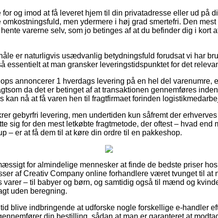
or og imod at få leveret hjem til din privatadresse eller ud på di
e omkostningsfuld, men ydermere i høj grad smertefri. Den mest p
 hente varerne selv, som jo betinges af at du befinder dig i kort a
e er naturligvis usædvanlig betydningsfuld forudsat vi har brug
så essentielt at man gransker leveringstidspunktet for det releva
shops annoncerer 1 hverdags levering på en hel del varenumre,
agtsom da det er betinget af at transaktionen gennemføres inden
 kan nå at få varen hen til fragtfirmaet forinden logistikmedarbej
rer gebyrfri levering, men undertiden kun såfremt der erhverves 
e sig for den mest letkøbte fragtmetode, der oftest – hvad end
 – er at få dem til at køre din ordre til en pakkeshop.
mæssigt for almindelige mennesker at finde de bedste priser hos 
er af Creativ Company online forhandlere været tvunget til at
 varer – til babyer og børn, og samtidig også til mænd og kvind
agt uden beregning.
n tid blive indbringende at udforske nogle forskellige e-handler e
du gennemfører din bestilling, sådan at man er garanteret at modta