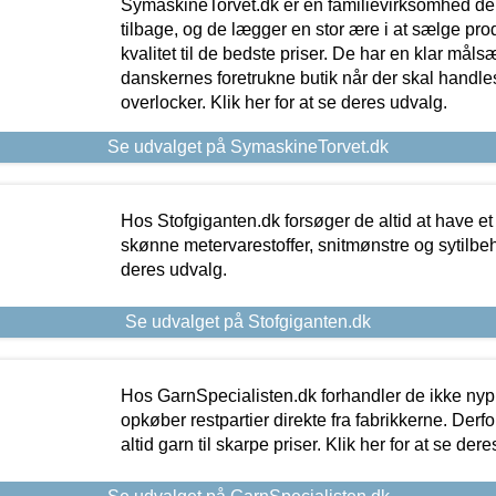
SymaskineTorvet.dk er en familievirksomhed der
tilbage, og de lægger en stor ære i at sælge pro
kvalitet til de bedste priser. De har en klar mål
danskernes foretrukne butik når der skal handle
overlocker. Klik her for at se deres udvalg.
Se udvalget på SymaskineTorvet.dk
Hos Stofgiganten.dk forsøger de altid at have et
skønne metervarestoffer, snitmønstre og sytilbehø
deres udvalg.
Se udvalget på Stofgiganten.dk
Hos GarnSpecialisten.dk forhandler de ikke ny
opkøber restpartier direkte fra fabrikkerne. Derf
altid garn til skarpe priser. Klik her for at se der