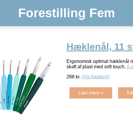
Forestilling Fem
Hæklenål, 11 st
Ergonomisk optimal hæklenål m
skaft af plast med soft touch.
(L
288
kr.
(Vis fragtpris)
Læs mere »
Kø