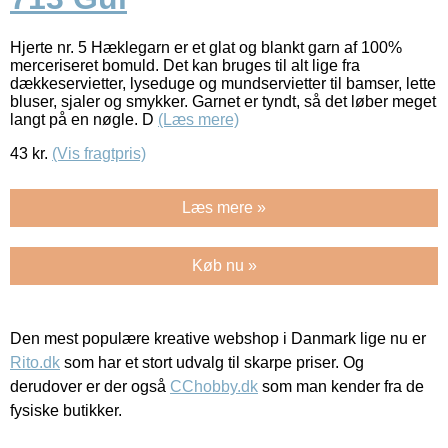
Hjerte nr. 5 Hæklegarn er et glat og blankt garn af 100%
merceriseret bomuld. Det kan bruges til alt lige fra
dækkeservietter, lyseduge og mundservietter til bamser, lette
bluser, sjaler og smykker. Garnet er tyndt, så det løber meget
langt på en nøgle. D
(Læs mere)
43
kr.
(Vis fragtpris)
Læs mere »
Køb nu »
Den mest populære kreative webshop i Danmark lige nu er
Rito.dk
som har et stort udvalg til skarpe priser. Og
derudover er der også
CChobby.dk
som man kender fra de
fysiske butikker.