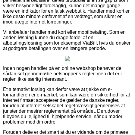
på nettet markedsfører deres produkter til en salgspris som
virker besynderligt fordelagtig, kunne det mange gange
være en indikator for en falsk webbutik. Handler med kort er
ikke desto mindre omfavnet af en vedtægt, som sikrer en
imod uægte internet forretninger.
Vi anbefaler handler med kort eller mobilbetaling. Som en
anden løsning kunne du drage fordel af en
afbetalingsløsning som for eksempel ViaBill, hvis du ønsker
at godtgøre betalingen over en længere periode.
Inden nogen handler på en online webshop behøver de
sådan set gennemløbe netshoppens regler, men det er i
reglen ikke særlig interessant.
Et alternativt forslag kan derfor være at tjekke om e-
forhandleren er e-mærket, som kan være en sikkerhed for at
internet firmaet accepterer de gældende danske regler,
foruden at internet selskabet regelmæssigt gennemses af
jurister der mestrer reglementet på området. Derudover
tilbydes du lejlighed til hjælpende service, når du møder
problemer med din ordre.
Foruden dette er det smart at du er vidende om de primære