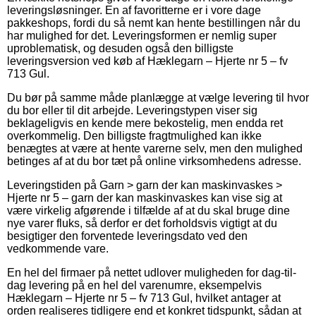
leveringsløsninger. En af favoritterne er i vore dage
pakkeshops, fordi du så nemt kan hente bestillingen når du
har mulighed for det. Leveringsformen er nemlig super
uproblematisk, og desuden også den billigste
leveringsversion ved køb af Hæklegarn – Hjerte nr 5 – fv
713 Gul.
Du bør på samme måde planlægge at vælge levering til hvor
du bor eller til dit arbejde. Leveringstypen viser sig
beklageligvis en kende mere bekostelig, men endda ret
overkommelig. Den billigste fragtmulighed kan ikke
benægtes at være at hente varerne selv, men den mulighed
betinges af at du bor tæt på online virksomhedens adresse.
Leveringstiden på Garn > garn der kan maskinvaskes >
Hjerte nr 5 – garn der kan maskinvaskes kan vise sig at
være virkelig afgørende i tilfælde af at du skal bruge dine
nye varer fluks, så derfor er det forholdsvis vigtigt at du
besigtiger den forventede leveringsdato ved den
vedkommende vare.
En hel del firmaer på nettet udlover muligheden for dag-til-
dag levering på en hel del varenumre, eksempelvis
Hæklegarn – Hjerte nr 5 – fv 713 Gul, hvilket antager at
orden realiseres tidligere end et konkret tidspunkt, sådan at