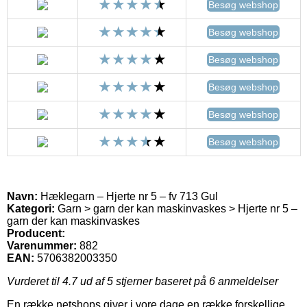
Besøg webshop
Besøg webshop
Besøg webshop
Besøg webshop
Besøg webshop
Besøg webshop
Navn:
Hæklegarn – Hjerte nr 5 – fv 713 Gul
Kategori:
Garn > garn der kan maskinvaskes > Hjerte nr 5 –
garn der kan maskinvaskes
Producent:
Varenummer:
882
EAN:
5706382003350
Vurderet til
4.7
ud af 5 stjerner baseret på
6
anmeldelser
En række netshops giver i vore dage en række forskellige