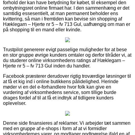
forhold der kan have betydning for købet, til eksempel den
ombytningsret online firmaet har. I den sammenhæng er det
samtidig essesentielt, at man permanent beholder ens
kvittering, så man i fremtiden kan bevise sin shopping af
Hæklegarn – Hjerte nr 5 – fv 713 Gul, uafhængig om man er
på shopping til en mand eller kvinde.
Trustpilot genererer evigt passelige muligheder for at bese
en stor gruppe øvrige kunders omtaler og derfor tilråder vi, at
du studerer online virksomhedens ratings af Hæklegarn –
Hjerte nr 5 – fv 713 Gul inden du handler.
Facebook præsterer derudover rigtig troværdige løsninger til
at få et kig ind i online butikkens pålidelighed. Herinde
møder vi en del e-forhandlere hvor folk kan give en
vurdering af virksomhedens service, som tillige burde
drages fordel af til at få et indtryk af tidligere kunders
oplevelser.
Denne side finansieres af reklamer. Vi arbejder tæt sammen
med en gruppe af e-shops i form af at vi formidler
virksomhedernes varer, og modtager godtgørelse ifald en af