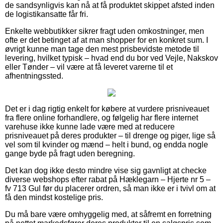
de sandsynligvis kan nå at få produktet skippet afsted inden
de logistikansatte får fri.
Enkelte webbutikker sikrer fragt uden omkostninger, men
ofte er det betinget af at man shopper for en konkret sum. I
øvrigt kunne man tage den mest prisbevidste metode til
levering, hvilket typisk – hvad end du bor ved Vejle, Nakskov
eller Tønder – vil være at få leveret varerne til et
afhentningssted.
Det er i dag rigtig enkelt for købere at vurdere prisniveauet
fra flere online forhandlere, og følgelig har flere internet
varehuse ikke kunne lade være med at reducere
prisniveauet på deres produkter – til drenge og piger, lige så
vel som til kvinder og mænd – helt i bund, og endda nogle
gange byde på fragt uden beregning.
Det kan dog ikke desto mindre vise sig gavnligt at checke
diverse webshops efter rabat på Hæklegarn – Hjerte nr 5 –
fv 713 Gul før du placerer ordren, så man ikke er i tvivl om at
få den mindst kostelige pris.
Du må bare være omhyggelig med, at såfremt en forretning