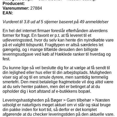
Producent:
Varenummer:
27884
EAN:
Vurderet til
3.8
ud af 5 stjerner baseret på
49
anmeldelser
En hel del internet firmaer foreslår efterhånden alverdens
former for fragt. En favorit er p.t. at få leveret til et
udleveringssted, hvor du selv kan hente din nyindkøbte vare
på et valgfrit tidspunkt. Fragttypen er altså særdeles let
gængelig, og i mange tilfælde desuden den billigste
leveringsudgave ved køb af Hæklede ranker til hverdag og
fest.
Du kunne lige så vel beslutte dig for at vælge at få sendt til
din lejlighed eller hus eller til din arbejdsplads. Muligheden
viser sig af og til en smule dyrere, men samtidig temmelig
smertefri. Den mest betalelige fragtmetode vil dog altid være
at du selv henter pakken, men det er betinget af at du
opholder dig i kort afstand af e-butikkens bopæl.
Leveringshastigheden på Bøger > Garn tilbehør > Næsten
udsolgt er naturligvis meget aktuel om vi står og skal bruge
din pakke inden for kort tid, så derfor er det komplet
afgørende at du checker leveringstiden på den aktuelle vare.