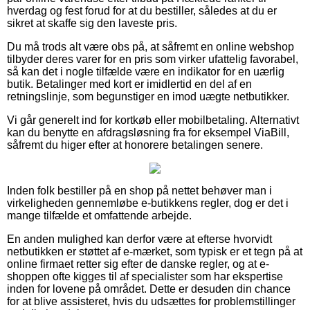
hverdag og fest forud for at du bestiller, således at du er
sikret at skaffe sig den laveste pris.
Du må trods alt være obs på, at såfremt en online webshop
tilbyder deres varer for en pris som virker ufattelig favorabel,
så kan det i nogle tilfælde være en indikator for en uærlig
butik. Betalinger med kort er imidlertid en del af en
retningslinje, som begunstiger en imod uægte netbutikker.
Vi går generelt ind for kortkøb eller mobilbetaling. Alternativt
kan du benytte en afdragsløsning fra for eksempel ViaBill,
såfremt du higer efter at honorere betalingen senere.
Inden folk bestiller på en shop på nettet behøver man i
virkeligheden gennemløbe e-butikkens regler, dog er det i
mange tilfælde et omfattende arbejde.
En anden mulighed kan derfor være at efterse hvorvidt
netbutikken er støttet af e-mærket, som typisk er et tegn på at
online firmaet retter sig efter de danske regler, og at e-
shoppen ofte kigges til af specialister som har ekspertise
inden for lovene på området. Dette er desuden din chance
for at blive assisteret, hvis du udsættes for problemstillinger