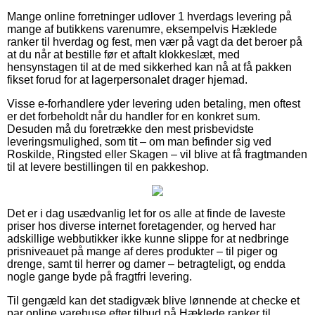
Mange online forretninger udlover 1 hverdags levering på
mange af butikkens varenumre, eksempelvis Hæklede
ranker til hverdag og fest, men vær på vagt da det beroer på
at du når at bestille før et aftalt klokkeslæt, med
hensynstagen til at de med sikkerhed kan nå at få pakken
fikset forud for at lagerpersonalet drager hjemad.
Visse e-forhandlere yder levering uden betaling, men oftest
er det forbeholdt når du handler for en konkret sum.
Desuden må du foretrække den mest prisbevidste
leveringsmulighed, som tit – om man befinder sig ved
Roskilde, Ringsted eller Skagen – vil blive at få fragtmanden
til at levere bestillingen til en pakkeshop.
Det er i dag usædvanlig let for os alle at finde de laveste
priser hos diverse internet foretagender, og herved har
adskillige webbutikker ikke kunne slippe for at nedbringe
prisniveauet på mange af deres produkter – til piger og
drenge, samt til herrer og damer – betragteligt, og endda
nogle gange byde på fragtfri levering.
Til gengæld kan det stadigvæk blive lønnende at checke et
par online varehuse efter tilbud på Hæklede ranker til