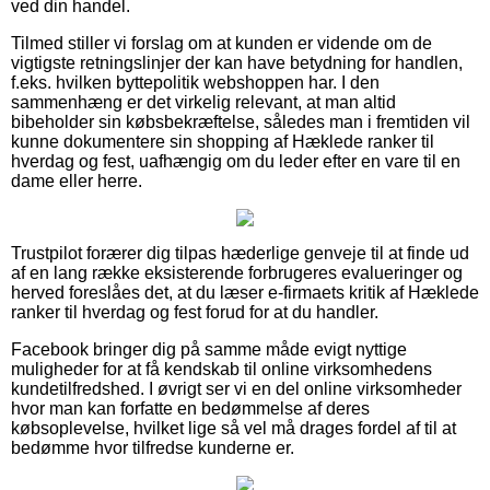
ved din handel.
Tilmed stiller vi forslag om at kunden er vidende om de
vigtigste retningslinjer der kan have betydning for handlen,
f.eks. hvilken byttepolitik webshoppen har. I den
sammenhæng er det virkelig relevant, at man altid
bibeholder sin købsbekræftelse, således man i fremtiden vil
kunne dokumentere sin shopping af Hæklede ranker til
hverdag og fest, uafhængig om du leder efter en vare til en
dame eller herre.
Trustpilot forærer dig tilpas hæderlige genveje til at finde ud
af en lang række eksisterende forbrugeres evalueringer og
herved foreslåes det, at du læser e-firmaets kritik af Hæklede
ranker til hverdag og fest forud for at du handler.
Facebook bringer dig på samme måde evigt nyttige
muligheder for at få kendskab til online virksomhedens
kundetilfredshed. I øvrigt ser vi en del online virksomheder
hvor man kan forfatte en bedømmelse af deres
købsoplevelse, hvilket lige så vel må drages fordel af til at
bedømme hvor tilfredse kunderne er.