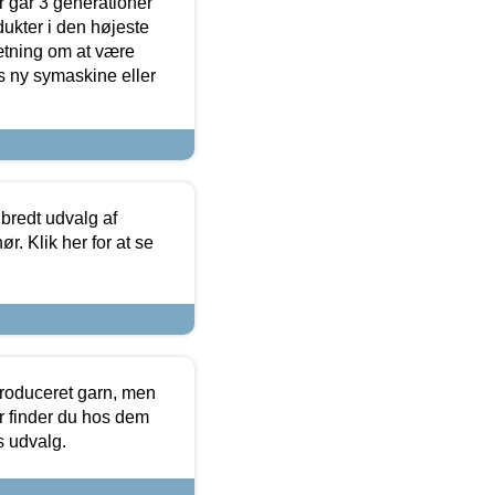
 går 3 generationer
dukter i den højeste
sætning om at være
s ny symaskine eller
 bredt udvalg af
r. Klik her for at se
produceret garn, men
or finder du hos dem
es udvalg.