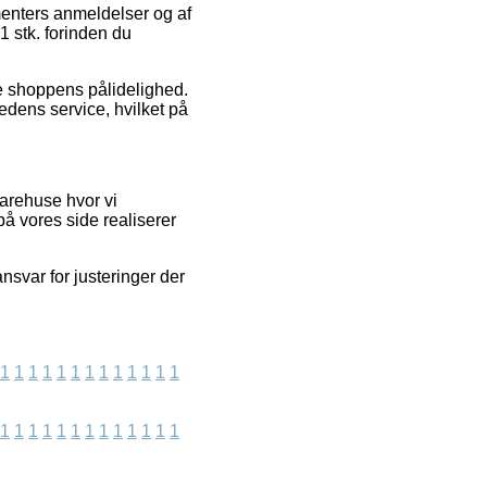
menters anmeldelser og af
1 stk. forinden du
ne shoppens pålidelighed.
edens service, hvilket på
varehuse hvor vi
å vores side realiserer
nsvar for justeringer der
1
1
1
1
1
1
1
1
1
1
1
1
1
1
1
1
1
1
1
1
1
1
1
1
1
1