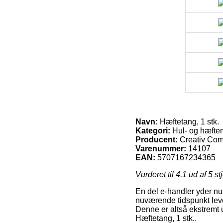
Navn:
Hæftetang, 1 stk.
Kategori:
Hul- og hæfte
Producent:
Creativ Co
Varenummer:
14107
EAN:
5707167234365
Vurderet til
4.1
ud af 5 st
En del e-handler yder nu
nuværende tidspunkt lever
Denne er altså ekstremt 
Hæftetang, 1 stk..