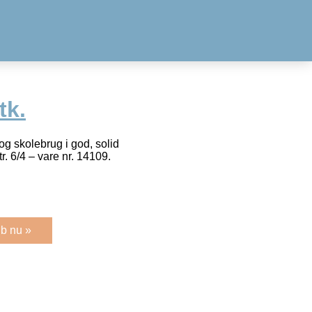
tk.
og skolebrug i god, solid
r. 6/4 – vare nr. 14109.
b nu »