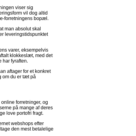
ningen viser sig
ringsform vil dog altid
l e-forretningens bopæl.
at man absolut skal
ker leveringstidspunktet
ens varer, eksempelvis
aftalt klokkeslæt, med det
har fyraften.
an aftager for et konkret
g om du er tæt på
 online forretninger, og
iserne på mange af deres
 love portofri fragt.
ernet webshops efter
dtage den mest betalelige