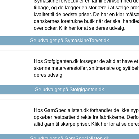
SymaskineTorvet.dk er en familievirksomhed der
tilbage, og de lægger en stor ære i at sælge pro
kvalitet til de bedste priser. De har en klar mål
danskernes foretrukne butik når der skal handle
overlocker. Klik her for at se deres udvalg.
Se udvalget på SymaskineTorvet.dk
Hos Stofgiganten.dk forsøger de altid at have et
skønne metervarestoffer, snitmønstre og sytilbehø
deres udvalg.
Se udvalget på Stofgiganten.dk
Hos GarnSpecialisten.dk forhandler de ikke ny
opkøber restpartier direkte fra fabrikkerne. Derf
altid garn til skarpe priser. Klik her for at se der
Se udvalget på GarnSpecialisten.dk