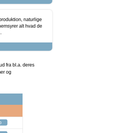
roduktion, naturlige
nemsyrer alt hvad de
.
 fra bl.a. deres
mer og
p