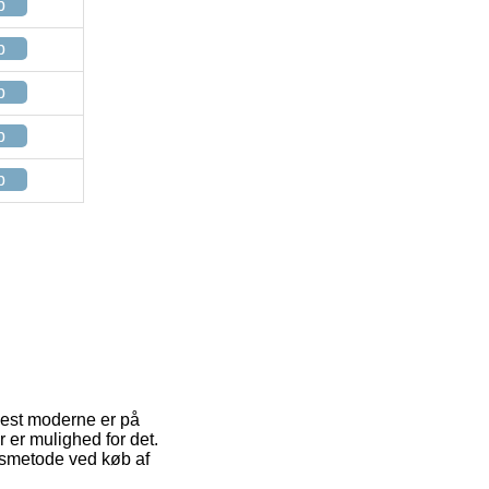
p
p
p
p
p
mest moderne er på
 er mulighed for det.
gsmetode ved køb af