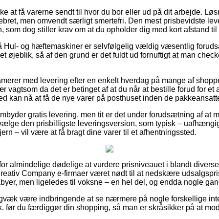
 at få varerne sendt til hvor du bor eller ud på dit arbejde. Løs
bret, men omvendt særligt smertefri. Den mest prisbevidste leve
, som dog stiller krav om at du opholder dig med kort afstand ti
Hul- og hæftemaskiner er selvfølgelig vældig væsentlig foruds
t øjeblik, så af den grund er det fuldt ud fornuftigt at man chec
merer med levering efter en enkelt hverdag på mange af shopp
 vagtsom da det er betinget af at du når at bestille forud for et 
ed kan nå at få de nye varer på posthuset inden de pakkeansatte 
embyder gratis levering, men tit er det under forudsætning af at m
 vælge den prisbilligste leveringsversion, som typisk – uafhængi
rn – vil være at få bragt dine varer til et afhentningssted.
 for almindelige dødelige at vurdere prisniveauet i blandt diverse
Creativ Company e-firmaer været nødt til at nedskære udsalgspr
abyer, men ligeledes til voksne – en hel del, og endda nogle gange
igvæk være indbringende at se nærmere på nogle forskellige int
tk. før du færdiggør din shopping, så man er skråsikker på at mo