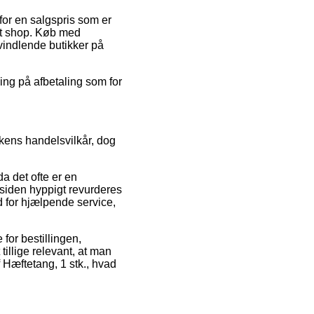
for en salgspris som er
et shop. Køb med
svindlende butikker på
ning på afbetaling som for
kens handelsvilkår, dog
a det ofte er en
esiden hyppigt revurderes
d for hjælpende service,
for bestillingen,
tillige relevant, at man
 Hæftetang, 1 stk., hvad