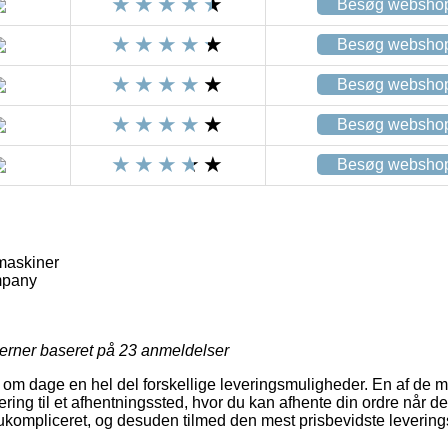
Besøg websho
Besøg websho
Besøg websho
Besøg websho
Besøg websho
maskiner
mpany
jerner baseret på
23
anmeldelser
 om dage en hel del forskellige leveringsmuligheder. En af de 
ing til et afhentningssted, hvor du kan afhente din ordre når der
ukompliceret, og desuden tilmed den mest prisbevidste leverin