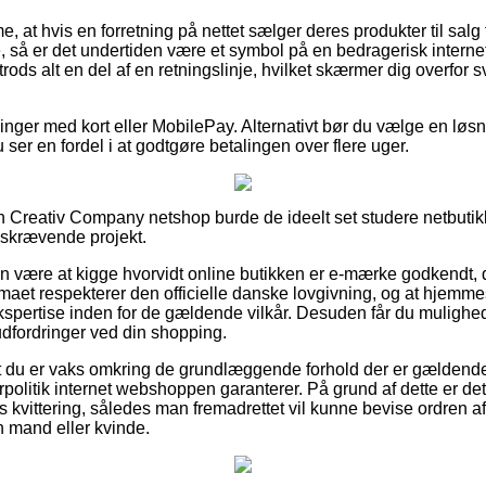
 at hvis en forretning på nettet sælger deres produkter til salg 
 så er det undertiden være et symbol på en bedragerisk intern
rods alt en del af en retningslinje, hvilket skærmer dig overfor 
illinger med kort eller MobilePay. Alternativt bør du vælge en løs
 ser en fordel i at godtgøre betalingen over flere uger.
 Creativ Company netshop burde de ideelt set studere netbutik
idskrævende projekt.
n være at kigge hvorvidt online butikken er e-mærke godkendt, d
irmaet respekterer den officielle danske lovgivning, og at hjemm
ekspertise inden for de gældende vilkår. Desuden får du mulighe
udfordringer ved din shopping.
t du er vaks omkring de grundlæggende forhold der er gældende 
politik internet webshoppen garanterer. På grund af dette er det 
 kvittering, således man fremadrettet vil kunne bevise ordren af
n mand eller kvinde.