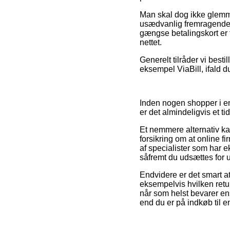
Man skal dog ikke glemme,
usædvanlig fremragende,
gængse betalingskort er t
nettet.
Generelt tilråder vi best
eksempel ViaBill, ifald du
Inden nogen shopper i en
er det almindeligvis et t
Et nemmere alternativ ka
forsikring om at online f
af specialister som har 
såfremt du udsættes for 
Endvidere er det smart a
eksempelvis hvilken retur
når som helst bevarer ens
end du er på indkøb til e