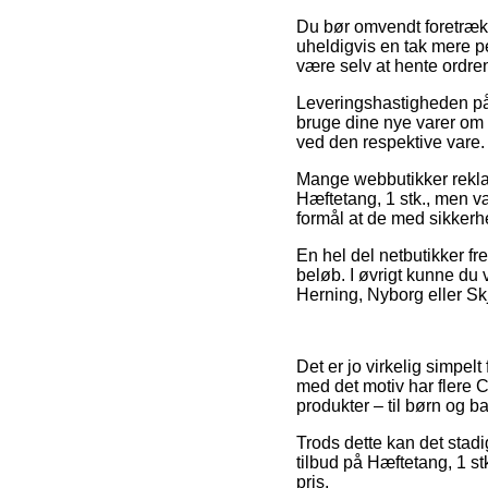
Du bør omvendt foretrække
uheldigvis en tak mere pe
være selv at hente ordren
Leveringshastigheden på 
bruge dine nye varer om e
ved den respektive vare.
Mange webbutikker rekla
Hæftetang, 1 stk., men vær
formål at de med sikkerh
En hel del netbutikker fr
beløb. I øvrigt kunne du
Herning, Nyborg eller Skje
Det er jo virkelig simpelt
med det motiv har flere 
produkter – til børn og b
Trods dette kan det stad
tilbud på Hæftetang, 1 s
pris.