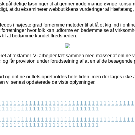
tisk pålidelige løsninger til at gennemrode mange øvrige konsu
digt, at du eksaminerer webbutikkens vurderinger af Hæftetang, 
edes i højeste grad fornemme metoder til at få et kig ind i onli
t forretninger hvor folk kan udforme en bedømmelse af virksomh
til at bedømme kundetilfredsheden.
eret af reklamer. Vi arbejder tæt sammen med masser af online 
, og får provision under forudsætning af at en af de besøgende p
d og online outlets opretholdes hele tiden, men der tages ikke a
den vi senest opdaterede de viste oplysninger.
1
1
1
1
1
1
1
1
1
1
1
1
1
1
1
1
1
1
1
1
1
1
1
1
1
1
1
1
1
1
1
1
1
1
1
1
1
1
1
1
1
1
1
1
1
1
1
1
1
1
1
1
1
1
1
1
1
1
1
1
1
1
1
1
1
1
1
1
1
1
1
1
1
1
1
1
1
1
1
1
1
1
1
1
1
1
1
1
1
1
1
1
1
1
1
1
1
1
1
1
1
1
1
1
1
1
1
1
1
1
1
1
1
1
1
1
1
1
1
1
1
1