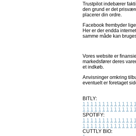
Trustpilot indebærer fak
den grund er det prisvær
placerer din ordre.
Facebook frembyder ligel
Her er der endda interne
samme måde kan bruges 
Vores website er finansi
markedsfører deres varer
et indkøb.
Anvisninger omkring tilbu
eventuelt er foretaget si
BITLY:
1
1
1
1
1
1
1
1
1
1
1
1
1
1
1
1
1
1
1
1
1
1
1
1
1
1
SPOTIFY:
1
1
1
1
1
1
1
1
1
1
1
1
1
1
1
1
1
1
1
1
1
1
1
1
1
1
CUTTLY BIO: