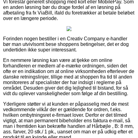
Vi foreslår generelt shopping med kort eller MobilePay. Som
en anden løsning bør du drage fordel af en løsning på
afbetaling fra fx ViaBill, ifald du foretrækker at betale beløbet
over en længere periode.
Forinden nogen bestiller i en Creativ Company e-handler
bør man utvivlsomt bese shoppens betingelser, det er dog
undertiden ikke super interessant.
En nemmere løsning kan være at tjekke om online
forhandleren er medlem af e-mærke ordningen, siden det
ofte er en indikation om at online virksomheden efterlever de
danske retningslinjer, tillige med at shoppen fra tid til anden
monitoreres af specialister der har indsigt i reglerne på
området. Desuden giver det dig lejlighed til bistand, for så
vidt du oplever vanskeligheder som følge af din bestilling.
Yderligere støtter vi at kunden er påpasselig med de mest
vedkommende vilkår der er gældende for ordren, f.eks.
hvilken ombytningsret e-firmaet lover. Derfor er det tilmed
vigtigt, at man permanent bibeholder ens faktura e-mail, så
man i fremtiden kan bekræfte handlen af Hårbøjle , B: 8 mm,
ass. farver, 20 stk./ 1 pk., uanset om man er på udkig efter et
produkt til en kvinde eller mand.