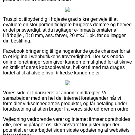
Trustpilot tilbyder dig i højeste grad sikre genveje til at
evaluere en stor portion tidligere brugeres domme og herved
er det prisværdigt, at du iagttager e-firmaets omtaler af
Hårbøjle , B: 8 mm, ass. farver, 20 stk./ 1 pk. før du lægger
din bestilling.
Facebook bringer dig tillige nogenlunde gode chancer for at
få et kig ind i webbutikkens troværdighed. Her ses endda
online forretninger som giver kunderne mulighed for at skrive
en kritik af deres købsoplevelse, hvilket tilmed må drages
fordel af til at afveje hvor tilfredse kunderne er.
Vores side er finansieret af annonceindtægter. Vi
samarbejder med en hel del internet foretagender når vi
formidler virksomhedernes produkter, og får betaling under
forudsætning af at en bruger fra vores side udfører en ordre.
Vejledning vedrørende varer og internet firmaer opretholdes
ofte, men vi påtager os ikke ansvaret for justeringer der
potentielt er udarbejdet siden sidste opdatering af websitets