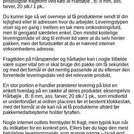
prisbilligste fragtform ved køb af Hårbøjle , B: 8 mm, ass.
farver, 20 stk./ 1 pk..
Du kunne lige så vel overveje at få produkterne sendt til din
lejlighed eller til adressen hvor du arbejder. Leveringstypen
viser sig en gang i mellem en tak mere omkostningsfuld,
men til gengæld særdeles enkel. Den mindst kostelige
leveringsmåde vil dog til enhver tid være at du selv henter
pakken, men det forudsætter at du er nærved internet
virksomhedens adresse.
Fragttiden på Hårspænder og hårbøjler kan i nogle tilfælde
være super vital om vi skal bruge din pakke om få sekunder,
og med det formål er det nemlig passende at du efterser den
forventede leveringsdato ved det relevante produkt.
En stor portion e-handler præsterer levering på blot en
enkelt hverdag på en række af deres produkter, eksempelvis
Hårbøjle , B: 8 mm, ass. farver, 20 stk./ 1 pk., som imidlertid
er underforstået at ordren placeres før et bestemt klokkeslæt,
med det formål at de kan nå at få produkterne afsted før
pakkemedarbejderne holder fyraften.
Nogle internet outlets frembyder fri fragt, men typisk kun når
du indkøber for en konkret pris. Ellers bør du tage den mest
betalelige leveringsmanér, som mange gange – hvad end