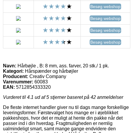
Besøg webshop
Besøg webshop
Besøg webshop
Besøg webshop
Navn:
Hårbøjle , B: 8 mm, ass. farver, 20 stk./ 1 pk.
Kategori:
Hårspænder og hårbøjler
Producent:
Creativ Company
Varenummer:
60083
EAN:
5712854333320
Vurderet til
4.1
ud af 5 stjerner baseret på
42
anmeldelser
De fleste internet handler giver nu til dags mange forskellige
leveringsformer. Førstevalget hos mange er i øjeblikket
pakkeshops, hvor det er muligt at hente din pakke når det
passer ind i din hverdag. Fragtmuligheden er nemlig
ualmindeligt smart, samt mange gange endvidere den