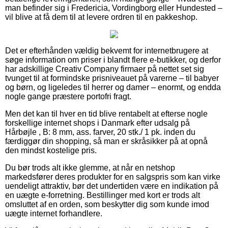
man befinder sig i Fredericia, Vordingborg eller Hundested –
vil blive at få dem til at levere ordren til en pakkeshop.
Det er efterhånden vældig bekvemt for internetbrugere at
søge information om priser i blandt flere e-butikker, og derfor
har adskillige Creativ Company firmaer på nettet set sig
tvunget til at formindske prisniveauet på varerne – til babyer
og børn, og ligeledes til herrer og damer – enormt, og endda
nogle gange præstere portofri fragt.
Men det kan til hver en tid blive rentabelt at efterse nogle
forskellige internet shops i Danmark efter udsalg på
Hårbøjle , B: 8 mm, ass. farver, 20 stk./ 1 pk. inden du
færdiggør din shopping, så man er skråsikker på at opnå
den mindst kostelige pris.
Du bør trods alt ikke glemme, at når en netshop
markedsfører deres produkter for en salgspris som kan virke
uendeligt attraktiv, bør det undertiden være en indikation på
en uægte e-forretning. Bestillinger med kort er trods alt
omsluttet af en orden, som beskytter dig som kunde imod
uægte internet forhandlere.