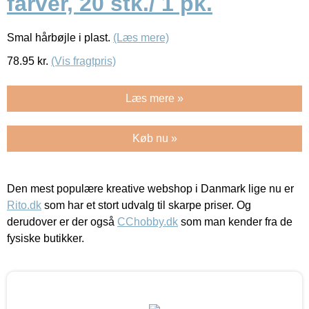
farver, 20 stk./ 1 pk.
Smal hårbøjle i plast.
(Læs mere)
78.95
kr.
(Vis fragtpris)
Læs mere »
Køb nu »
Den mest populære kreative webshop i Danmark lige nu er
Rito.dk
som har et stort udvalg til skarpe priser. Og
derudover er der også
CChobby.dk
som man kender fra de
fysiske butikker.