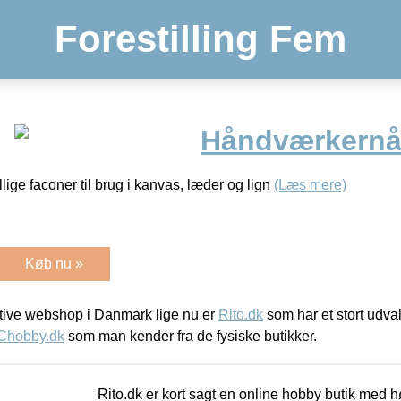
Forestilling Fem
Håndværkernål
llige faconer til brug i kanvas, læder og lign
(Læs mere)
Køb nu »
ive webshop i Danmark lige nu er
Rito.dk
som har et stort udval
Chobby.dk
som man kender fra de fysiske butikker.
Rito.dk er kort sagt en online hobby butik med h