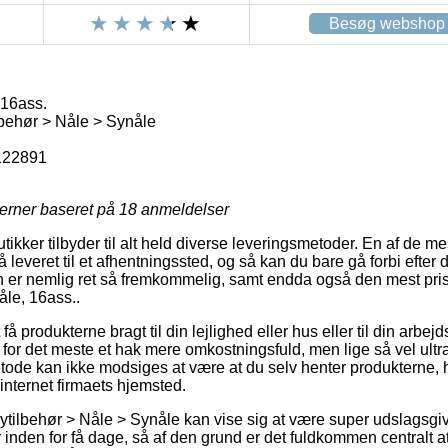
Besøg webshop
16ass.
behør > Nåle > Synåle
122891
jerner baseret på
18
anmeldelser
butikker tilbyder til alt held diverse leveringsmetoder. En af de m
leveret til et afhentningssted, og så kan du bare gå forbi efter din
n er nemlig ret så fremkommelig, samt endda også den mest pris
le, 16ass..
få produkterne bragt til din lejlighed eller hus eller til din arbej
for det meste et hak mere omkostningsfuld, men lige så vel ultr
tode kan ikke modsiges at være at du selv henter produkterne, h
 internet firmaets hjemsted.
ytilbehør > Nåle > Synåle kan vise sig at være super udslagsgiv
inden for få dage, så af den grund er det fuldkommen centralt at