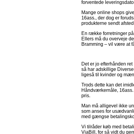
forventede leveringsdat
Mange online shops giver
16ass., der dog er foruds
produkterne sendt afsted 
En række forretninger på 
Ellers må du overveje den
Bramming – vil være at få
Det er jo efterhånden ret
så har adskillige Diverse
ligeså til kvinder og mæ
Trods dette kan det imidl
Håndværkernåle, 16ass. fo
pris.
Man må alligevel ikke und
som anses for usædvanlig
med gængse betalingskort 
Vi tilråder køb med betali
ViaBill, for så vidt du g