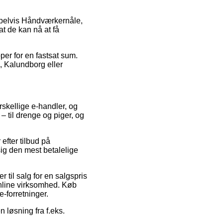
mpelvis Håndværkernåle,
at de kan nå at få
per for en fastsat sum.
g, Kalundborg eller
rskellige e-handler, og
– til drenge og piger, og
efter tilbud på
sig den mest betalelige
 til salg for en salgspris
online virksomhed. Køb
-forretninger.
n løsning fra f.eks.