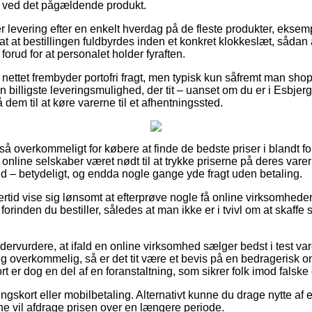
o ved det pågældende produkt.
 levering efter en enkelt hverdag på de fleste produkter, ekse
at at bestillingen fuldbyrdes inden et konkret klokkeslæt, sådan 
forud for at personalet holder fyraften.
nettet frembyder portofri fragt, men typisk kun såfremt man shop
 billigste leveringsmulighed, der tit – uanset om du er i Esbjer
 dem til at køre varerne til et afhentningssted.
 så overkommeligt for købere at finde de bedste priser i blandt fo
 online selskaber været nødt til at trykke priserne på deres varer 
nd – betydeligt, og endda nogle gange yde fragt uden betaling.
ertid vise sig lønsomt at efterprøve nogle få online virksomheder 
rinden du bestiller, således at man ikke er i tvivl om at skaffe 
ervurdere, at ifald en online virksomhed sælger bedst i test varer
 overkommelig, så er det tit være et bevis på en bedragerisk 
er dog en del af en foranstaltning, som sikrer folk imod falske e
ngskort eller mobilbetaling. Alternativt kunne du drage nytte af e
erne vil afdrage prisen over en længere periode.