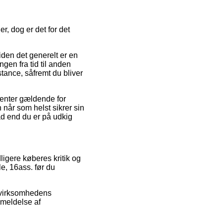
r, dog er det for det
siden det generelt er en
ngen fra tid til anden
tance, såfremt du bliver
enter gældende for
n når som helst sikrer sin
ad end du er på udkig
ligere køberes kritik og
e, 16ass. før du
t virksomhedens
meldelse af