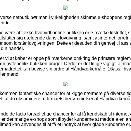
iverse netbutik bør man i virkeligheden skimme e-shoppens regle
ende.
ne være at tjekke hvorvidt online butikken er e-mærke tilsluttet, 
ilslutter sig gældende dansk lovgivning, samt at internet forretni
 som forstår lovgivningen. Dette er desuden din genvej til assis
 din handel.
r vi at køber er oppe på mærkerne omkring de primære reglem
en byttepolitik butikken bruger. Derfor er det tillige vigtigt, at ma
fremadrettet kan bevise sin ordre af Håndværkernåle, 16ass., hv
eller mand.
ldkommen fantastiske chancer for at kigge nærmere på diverse tid
et, at du eksaminerer e-firmaets bedømmelser af Håndværkernål
de de facto fortræffelige chancer for at få kendskab til interne
 er der mange e-shops som tilbyder kunderne at meddele en an
ilmed kan anvendes til at få et indtryk af hvor glade kunderne er.