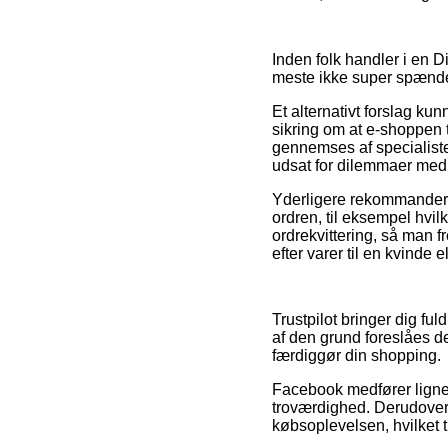
Inden folk handler i en D
meste ikke super spænd
Et alternativt forslag kun
sikring om at e-shoppen t
gennemses af specialister
udsat for dilemmaer med
Yderligere rekommandere
ordren, til eksempel hvilk
ordrekvittering, så man 
efter varer til en kvinde 
Trustpilot bringer dig fu
af den grund foreslåes d
færdiggør din shopping.
Facebook medfører lignen
troværdighed. Derudover
købsoplevelsen, hvilket t