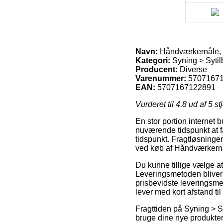
Navn:
Håndværkernåle, 
Kategori:
Syning > Sytil
Producent:
Diverse
Varenummer:
5707167
EAN:
5707167122891
Vurderet til
4.8
ud af 5 st
En stor portion internet 
nuværende tidspunkt at få 
tidspunkt. Fragtløsninge
ved køb af Håndværkernå
Du kunne tillige vælge at 
Leveringsmetoden bliver 
prisbevidste leveringsme
lever med kort afstand til
Fragttiden på Syning > S
bruge dine nye produkter 