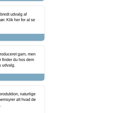
 bredt udvalg af
r. Klik her for at se
produceret garn, men
or finder du hos dem
es udvalg.
roduktion, naturlige
nemsyrer alt hvad de
.