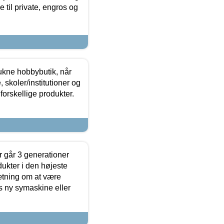
 til private, engros og
ukne hobbybutik, når
 skoler/institutioner og
forskellige produkter.
 går 3 generationer
dukter i den højeste
sætning om at være
s ny symaskine eller