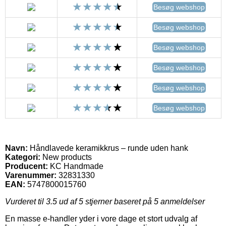
Besøg webshop
Besøg webshop
Besøg webshop
Besøg webshop
Besøg webshop
Besøg webshop
Navn:
Håndlavede keramikkrus – runde uden hank
Kategori:
New products
Producent:
KC Handmade
Varenummer:
32831330
EAN:
5747800015760
Vurderet til
3.5
ud af 5 stjerner baseret på
5
anmeldelser
En masse e-handler yder i vore dage et stort udvalg af