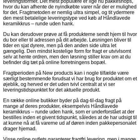
leveringsformer. Det mest populære er lige nu pakkeshops,
hvor du kan afhente de nyindkøbte varer når der er mulighed
for det. Fragtmetoden er nemlig ultra simpel, og tit ydermere
den mest betalelige leveringstype ved køb af Håndlavede
keramikkrus – runde uden hank.
Du kan derudover prøve at få produkterne sendt hjem til hvor
du bor eller til adressen på dit arbejde. Løsningen bliver til
tider en sjat dyrere, men på den anden side ultra let
gængelig. Den mindst kostelige form for fragt er utvivlsomt
selv at hente ordren, men den løsning stiller krav om at du
befinder dig tæt på online forretningens bopæl.
Fragtperioden på New products kan i nogle tilfælde være
særligt bestemmende forudsat vi har brug for produktet om et
øjeblik, og herved er det uden tvivl centralt at vi ser
leveringstidspunktet for det aktuelle produkt.
En række online butikker byder på dag-til-dag fragt på
mange af deres produkter, eksempelvis Håndlavede
keramikkrus – runde uden hank, som er underforstået at der
bestilles inden et givent tidspunkt, således at de har udsigt til
at kunne nå at få varerne ud af døren inden pakkepersonalet
drager hjemad.
Visse online outlets garanterer fragtfri levering, men i mange