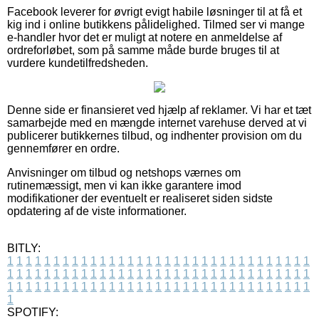
Facebook leverer for øvrigt evigt habile løsninger til at få et
kig ind i online butikkens pålidelighed. Tilmed ser vi mange
e-handler hvor det er muligt at notere en anmeldelse af
ordreforløbet, som på samme måde burde bruges til at
vurdere kundetilfredsheden.
Denne side er finansieret ved hjælp af reklamer. Vi har et tæt
samarbejde med en mængde internet varehuse derved at vi
publicerer butikkernes tilbud, og indhenter provision om du
gennemfører en ordre.
Anvisninger om tilbud og netshops værnes om
rutinemæssigt, men vi kan ikke garantere imod
modifikationer der eventuelt er realiseret siden sidste
opdatering af de viste informationer.
BITLY:
1
1
1
1
1
1
1
1
1
1
1
1
1
1
1
1
1
1
1
1
1
1
1
1
1
1
1
1
1
1
1
1
1
1
1
1
1
1
1
1
1
1
1
1
1
1
1
1
1
1
1
1
1
1
1
1
1
1
1
1
1
1
1
1
1
1
1
1
1
1
1
1
1
1
1
1
1
1
1
1
1
1
1
1
1
1
1
1
1
1
1
1
1
1
1
1
1
1
1
1
SPOTIFY: