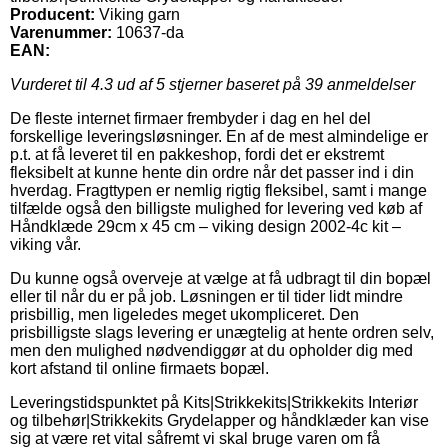
Producent:
Viking garn
Varenummer:
10637-da
EAN:
Vurderet til
4.3
ud af 5 stjerner baseret på
39
anmeldelser
De fleste internet firmaer frembyder i dag en hel del
forskellige leveringsløsninger. En af de mest almindelige er
p.t. at få leveret til en pakkeshop, fordi det er ekstremt
fleksibelt at kunne hente din ordre når det passer ind i din
hverdag. Fragttypen er nemlig rigtig fleksibel, samt i mange
tilfælde også den billigste mulighed for levering ved køb af
Håndklæde 29cm x 45 cm – viking design 2002-4c kit –
viking vår.
Du kunne også overveje at vælge at få udbragt til din bopæl
eller til når du er på job. Løsningen er til tider lidt mindre
prisbillig, men ligeledes meget ukompliceret. Den
prisbilligste slags levering er unægtelig at hente ordren selv,
men den mulighed nødvendiggør at du opholder dig med
kort afstand til online firmaets bopæl.
Leveringstidspunktet på Kits|Strikkekits|Strikkekits Interiør
og tilbehør|Strikkekits Grydelapper og håndklæder kan vise
sig at være ret vital såfremt vi skal bruge varen om få