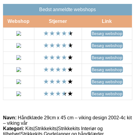
Bedst anmeldte webshops
Webshop
Stjerner
Link
Besøg webshop
Besøg webshop
Besøg webshop
Besøg webshop
Besøg webshop
Besøg webshop
Navn:
Håndklæde 29cm x 45 cm – viking design 2002-4c kit
– viking vår
Kategori:
Kits|Strikkekits|Strikkekits Interiør og
tilbehør|Strikkekits Grydelapper og håndklæder