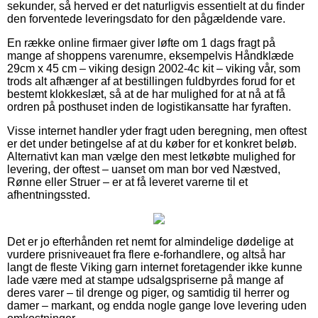
sekunder, så herved er det naturligvis essentielt at du finder
den forventede leveringsdato for den pågældende vare.
En række online firmaer giver løfte om 1 dags fragt på
mange af shoppens varenumre, eksempelvis Håndklæde
29cm x 45 cm – viking design 2002-4c kit – viking vår, som
trods alt afhænger af at bestillingen fuldbyrdes forud for et
bestemt klokkeslæt, så at de har mulighed for at nå at få
ordren på posthuset inden de logistikansatte har fyraften.
Visse internet handler yder fragt uden beregning, men oftest
er det under betingelse af at du køber for et konkret beløb.
Alternativt kan man vælge den mest letkøbte mulighed for
levering, der oftest – uanset om man bor ved Næstved,
Rønne eller Struer – er at få leveret varerne til et
afhentningssted.
Det er jo efterhånden ret nemt for almindelige dødelige at
vurdere prisniveauet fra flere e-forhandlere, og altså har
langt de fleste Viking garn internet foretagender ikke kunne
lade være med at stampe udsalgspriserne på mange af
deres varer – til drenge og piger, og samtidig til herrer og
damer – markant, og endda nogle gange love levering uden