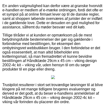
En anden valgmulighed kan derfor være at granske hvorvidt
e-handlen er medlem af e-mærke ordningen, fordi det ofte er
et sympol på at online firmaet lever op til de danske regler,
samt at shoppen løbende overværes af jurister der er indført
i de gældende love. Dette er desuden en god mulighed for
assistance, såfremt du møder besvær ved dit køb.
Tillige tilråder vi at kunden er opmærksom på de mest
betydningsfulde bestemmelser der gør sig gældende i
forbindelse med bestillingen, for eksempel den
ombytningsret webbutikken bruger. I den forbindelse er det
også essesentielt, at man altid bibeholder ens
kvitteringsmail, så man fremadrettet vil kunne bevidne
bestillingen af Håndklæde 29cm x 45 cm – viking design
2002-4c kit – viking vår, uden hensyn til om du søger
produkter til en pige eller dreng.
Trustpilot resulterer i stort set troværdige løsninger til at blive
klogere på ret mange tidligere brugeres evalueringer og
derved er det godt, at du beser e-handlens anmeldelser af
Håndklæde 29cm x 45 cm – viking design 2002-4c kit –
viking vår forinden du placerer din ordre.