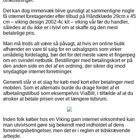
omkostninger.
Det kan dog immervæk blive gunstigt at sammenligne nogle
få internet foretagender efter tilbud på Håndklæde 29cm x 45
cm – viking design 2002-4c kit – viking vår før du handler,
således at du ikke er i tvivl om at skaffe sig den mest
betalelige pris.
Man må trods alt være så påvagt, at hvis en online butik
afhænder en vare til salg for en udsalgspris som virker
umådelig fordelagtig, bør det for det meste være et fingerpeg
om en svindel netbutik. Bestillinger med betalingskort er på
den anden side en del af en ordning, der sikrer dig imod
snydagtige internet forretninger.
Generelt slår vi et slag for køb med kort eller betalinger med
mobilen. Som et alternativ burde du drage fordel af et
afbetalingstilbud som eksempelvis ViaBill, i tilfælde af at du
ønsker at betale prisen over et længere tidsrum.
Inden folk køber hos en Viking garn internet virksomhed kan
man utvivlsomt gøre sig bekendt med indholdet af dens
forretningsbetingelser, men det er i reglen et tidskrævende
arbejde.