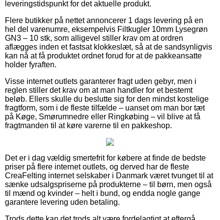
leveringstidspunkt for det aktuelle produkt.
Flere butikker på nettet annoncerer 1 dags levering på en
hel del varenumre, eksempelvis Filtkugler 10mm Lysegrøn
GN3 – 10 stk, som alligevel stiller krav om at ordren
aflægges inden et fastsat klokkeslæt, så at de sandsynligvis
kan nå at få produktet ordnet forud for at de pakkeansatte
holder fyraften.
Visse internet outlets garanterer fragt uden gebyr, men i
reglen stiller det krav om at man handler for et bestemt
beløb. Ellers skulle du beslutte sig for den mindst kostelige
fragtform, som i de fleste tilfælde – uanset om man bor tæt
på Køge, Smørumnedre eller Ringkøbing – vil blive at få
fragtmanden til at køre varerne til en pakkeshop.
Det er i dag vældig smertefrit for købere at finde de bedste
priser på flere internet outlets, og derved har de fleste
CreaFelting internet selskaber i Danmark været tvunget til at
sænke udsalgspriserne på produkterne – til børn, men også
til mænd og kvinder – helt i bund, og endda nogle gange
garantere levering uden betaling.
Trods dette kan det trods alt være fordelagtigt at eftergå