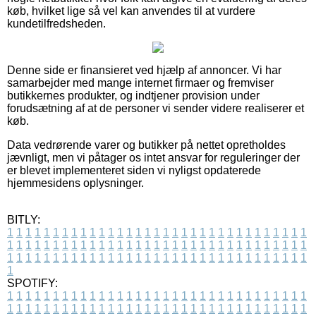
køb, hvilket lige så vel kan anvendes til at vurdere
kundetilfredsheden.
Denne side er finansieret ved hjælp af annoncer. Vi har
samarbejder med mange internet firmaer og fremviser
butikkernes produkter, og indtjener provision under
forudsætning af at de personer vi sender videre realiserer et
køb.
Data vedrørende varer og butikker på nettet opretholdes
jævnligt, men vi påtager os intet ansvar for reguleringer der
er blevet implementeret siden vi nyligst opdaterede
hjemmesidens oplysninger.
BITLY:
1
1
1
1
1
1
1
1
1
1
1
1
1
1
1
1
1
1
1
1
1
1
1
1
1
1
1
1
1
1
1
1
1
1
1
1
1
1
1
1
1
1
1
1
1
1
1
1
1
1
1
1
1
1
1
1
1
1
1
1
1
1
1
1
1
1
1
1
1
1
1
1
1
1
1
1
1
1
1
1
1
1
1
1
1
1
1
1
1
1
1
1
1
1
1
1
1
1
1
1
SPOTIFY:
1
1
1
1
1
1
1
1
1
1
1
1
1
1
1
1
1
1
1
1
1
1
1
1
1
1
1
1
1
1
1
1
1
1
1
1
1
1
1
1
1
1
1
1
1
1
1
1
1
1
1
1
1
1
1
1
1
1
1
1
1
1
1
1
1
1