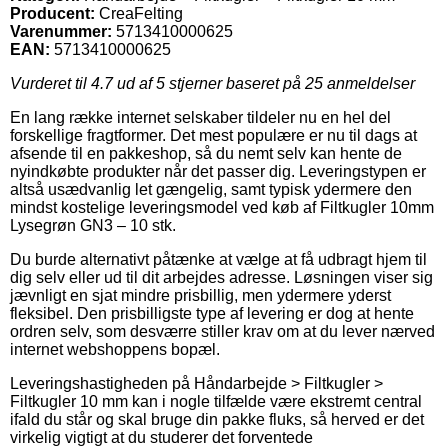
Producent:
CreaFelting
Varenummer:
5713410000625
EAN:
5713410000625
Vurderet til
4.7
ud af 5 stjerner baseret på
25
anmeldelser
En lang række internet selskaber tildeler nu en hel del
forskellige fragtformer. Det mest populære er nu til dags at
afsende til en pakkeshop, så du nemt selv kan hente de
nyindkøbte produkter når det passer dig. Leveringstypen er
altså usædvanlig let gængelig, samt typisk ydermere den
mindst kostelige leveringsmodel ved køb af Filtkugler 10mm
Lysegrøn GN3 – 10 stk.
Du burde alternativt påtænke at vælge at få udbragt hjem til
dig selv eller ud til dit arbejdes adresse. Løsningen viser sig
jævnligt en sjat mindre prisbillig, men ydermere yderst
fleksibel. Den prisbilligste type af levering er dog at hente
ordren selv, som desværre stiller krav om at du lever nærved
internet webshoppens bopæl.
Leveringshastigheden på Håndarbejde > Filtkugler >
Filtkugler 10 mm kan i nogle tilfælde være ekstremt central
ifald du står og skal bruge din pakke fluks, så herved er det
virkelig vigtigt at du studerer det forventede