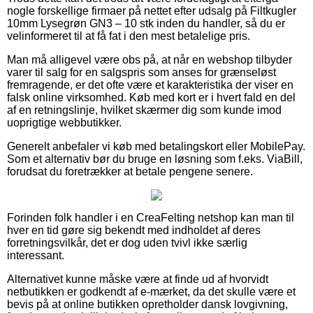
nogle forskellige firmaer på nettet efter udsalg på Filtkugler
10mm Lysegrøn GN3 – 10 stk inden du handler, så du er
velinformeret til at få fat i den mest betalelige pris.
Man må alligevel være obs på, at når en webshop tilbyder
varer til salg for en salgspris som anses for grænseløst
fremragende, er det ofte være et karakteristika der viser en
falsk online virksomhed. Køb med kort er i hvert fald en del
af en retningslinje, hvilket skærmer dig som kunde imod
uoprigtige webbutikker.
Generelt anbefaler vi køb med betalingskort eller MobilePay.
Som et alternativ bør du bruge en løsning som f.eks. ViaBill,
forudsat du foretrækker at betale pengene senere.
Forinden folk handler i en CreaFelting netshop kan man til
hver en tid gøre sig bekendt med indholdet af deres
forretningsvilkår, det er dog uden tvivl ikke særlig
interessant.
Alternativet kunne måske være at finde ud af hvorvidt
netbutikken er godkendt af e-mærket, da det skulle være et
bevis på at online butikken opretholder dansk lovgivning,