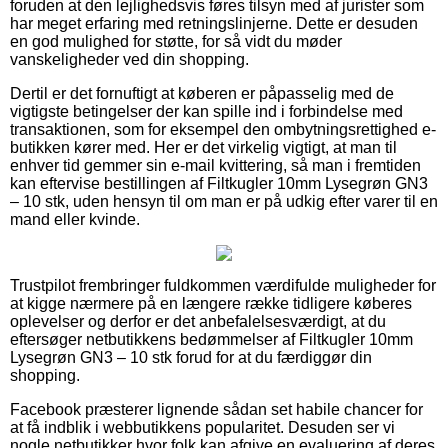
foruden at den lejlighedsvis føres tilsyn med af jurister som
har meget erfaring med retningslinjerne. Dette er desuden
en god mulighed for støtte, for så vidt du møder
vanskeligheder ved din shopping.
Dertil er det fornuftigt at køberen er påpasselig med de
vigtigste betingelser der kan spille ind i forbindelse med
transaktionen, som for eksempel den ombytningsrettighed e-
butikken kører med. Her er det virkelig vigtigt, at man til
enhver tid gemmer sin e-mail kvittering, så man i fremtiden
kan eftervise bestillingen af Filtkugler 10mm Lysegrøn GN3
– 10 stk, uden hensyn til om man er på udkig efter varer til en
mand eller kvinde.
Trustpilot frembringer fuldkommen værdifulde muligheder for
at kigge nærmere på en længere række tidligere køberes
oplevelser og derfor er det anbefalelsesværdigt, at du
eftersøger netbutikkens bedømmelser af Filtkugler 10mm
Lysegrøn GN3 – 10 stk forud for at du færdiggør din
shopping.
Facebook præsterer lignende sådan set habile chancer for
at få indblik i webbutikkens popularitet. Desuden ser vi
nogle netbutikker hvor folk kan afgive en evaluering af deres