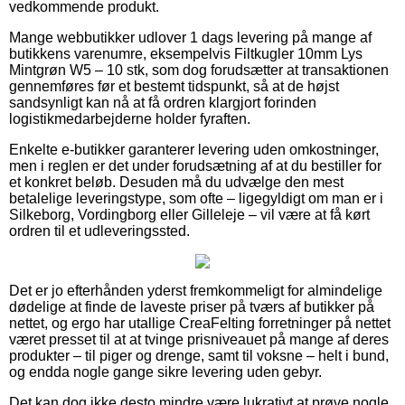
vedkommende produkt.
Mange webbutikker udlover 1 dags levering på mange af
butikkens varenumre, eksempelvis Filtkugler 10mm Lys
Mintgrøn W5 – 10 stk, som dog forudsætter at transaktionen
gennemføres før et bestemt tidspunkt, så at de højst
sandsynligt kan nå at få ordren klargjort forinden
logistikmedarbejderne holder fyraften.
Enkelte e-butikker garanterer levering uden omkostninger,
men i reglen er det under forudsætning af at du bestiller for
et konkret beløb. Desuden må du udvælge den mest
betalelige leveringstype, som ofte – ligegyldigt om man er i
Silkeborg, Vordingborg eller Gilleleje – vil være at få kørt
ordren til et udleveringssted.
Det er jo efterhånden yderst fremkommeligt for almindelige
dødelige at finde de laveste priser på tværs af butikker på
nettet, og ergo har utallige CreaFelting forretninger på nettet
været presset til at at tvinge prisniveauet på mange af deres
produkter – til piger og drenge, samt til voksne – helt i bund,
og endda nogle gange sikre levering uden gebyr.
Det kan dog ikke desto mindre være lukrativt at prøve nogle