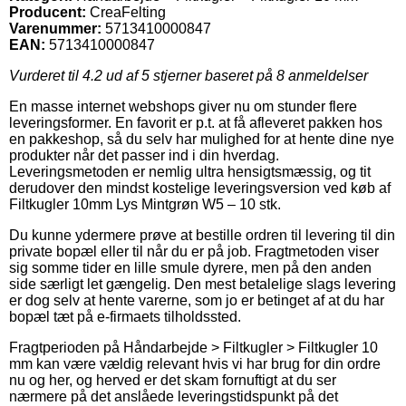
Producent:
CreaFelting
Varenummer:
5713410000847
EAN:
5713410000847
Vurderet til
4.2
ud af 5 stjerner baseret på
8
anmeldelser
En masse internet webshops giver nu om stunder flere
leveringsformer. En favorit er p.t. at få afleveret pakken hos
en pakkeshop, så du selv har mulighed for at hente dine nye
produkter når det passer ind i din hverdag.
Leveringsmetoden er nemlig ultra hensigtsmæssig, og tit
derudover den mindst kostelige leveringsversion ved køb af
Filtkugler 10mm Lys Mintgrøn W5 – 10 stk.
Du kunne ydermere prøve at bestille ordren til levering til din
private bopæl eller til når du er på job. Fragtmetoden viser
sig somme tider en lille smule dyrere, men på den anden
side særligt let gængelig. Den mest betalelige slags levering
er dog selv at hente varerne, som jo er betinget af at du har
bopæl tæt på e-firmaets tilholdssted.
Fragtperioden på Håndarbejde > Filtkugler > Filtkugler 10
mm kan være vældig relevant hvis vi har brug for din ordre
nu og her, og herved er det skam fornuftigt at du ser
nærmere på det anslåede leveringstidspunkt på det