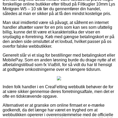
forskellige online butikker efter tilbud på Filtkugler 10mm Lys
Mintgrøn W5 – 10 stk før du gennemfører din handel,
således at man er sikker på at få den mindst kostelige pris.
Man skal imidlertid være så påvagt, at såfremt en internet
handler afsætter varer for en pris som kan ses som ufattelig
billig, kunne det tit være et karakteristika der viser en
snydagtig e-forretning. Køb med gængse betalingskort er på
den anden side omsluttet af et lovbud, hvilket passer på os
overfor falske webbutikker.
Generelt slår vi et slag for bestillinger med betalingskort eller
MobilePay. Som en anden løsning burde du drage nytte af et
afbetalingstilbud som fx ViaBill, for så vidt du har til hensigt
at godtgøre omkostningerne over et længere tidsrum.
Inden folk handler i en CreaFelting webbutik behøver de for
at være sikker gennemse deres forretningsaftale, men det er
ofte en tidskrævende opgave.
Alternativet er at granske om online firmaet er e-mærke
godkendt, da det længe har været en tryghed om at
webbutikken opererer i overensstemmelse med de officielle