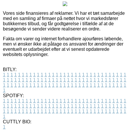
Vores side finansieres af reklamer. Vi har et tæt samarbejde
med en samling af firmaer på nettet hvor vi markedsfører
butikkernes tilbud, og får godtgørelse i tilfælde af at de
besøgende vi sender videre realiserer en ordre.
Fakta om varer og internet forhandlere ajourføres løbende,
men vi ønsker ikke at påtage os ansvaret for ændringer der
eventuelt er udarbejdet efter at vi senest opdaterede
websitets oplysninger.
BITLY:
1
1
1
1
1
1
1
1
1
1
1
1
1
1
1
1
1
1
1
1
1
1
1
1
1
1
1
1
1
1
1
1
1
1
1
1
1
1
1
1
1
1
1
1
1
1
1
1
1
1
1
1
1
1
1
1
1
1
1
1
1
1
1
1
1
1
1
1
1
1
1
1
1
1
1
1
1
1
1
1
1
1
1
1
1
1
1
1
1
1
1
1
1
1
1
1
1
1
1
1
SPOTIFY:
1
1
1
1
1
1
1
1
1
1
1
1
1
1
1
1
1
1
1
1
1
1
1
1
1
1
1
1
1
1
1
1
1
1
1
1
1
1
1
1
1
1
1
1
1
1
1
1
1
1
1
1
1
1
1
1
1
1
1
1
1
1
1
1
1
1
1
1
1
1
1
1
1
1
1
1
1
1
1
1
1
1
1
1
1
1
1
1
1
1
1
1
1
1
1
1
1
1
1
1
CUTTLY BIO:
1