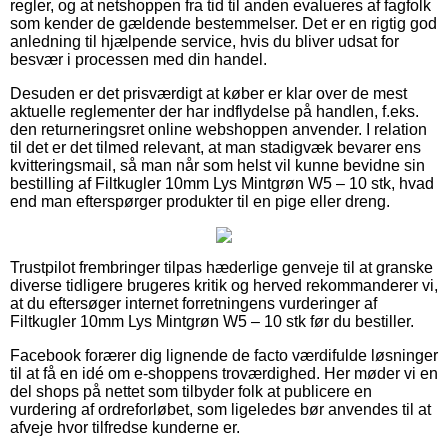
regler, og at netshoppen fra tid til anden evalueres af fagfolk
som kender de gældende bestemmelser. Det er en rigtig god
anledning til hjælpende service, hvis du bliver udsat for
besvær i processen med din handel.
Desuden er det prisværdigt at køber er klar over de mest
aktuelle reglementer der har indflydelse på handlen, f.eks.
den returneringsret online webshoppen anvender. I relation
til det er det tilmed relevant, at man stadigvæk bevarer ens
kvitteringsmail, så man når som helst vil kunne bevidne sin
bestilling af Filtkugler 10mm Lys Mintgrøn W5 – 10 stk, hvad
end man efterspørger produkter til en pige eller dreng.
Trustpilot frembringer tilpas hæderlige genveje til at granske
diverse tidligere brugeres kritik og herved rekommanderer vi,
at du eftersøger internet forretningens vurderinger af
Filtkugler 10mm Lys Mintgrøn W5 – 10 stk før du bestiller.
Facebook forærer dig lignende de facto værdifulde løsninger
til at få en idé om e-shoppens troværdighed. Her møder vi en
del shops på nettet som tilbyder folk at publicere en
vurdering af ordreforløbet, som ligeledes bør anvendes til at
afveje hvor tilfredse kunderne er.