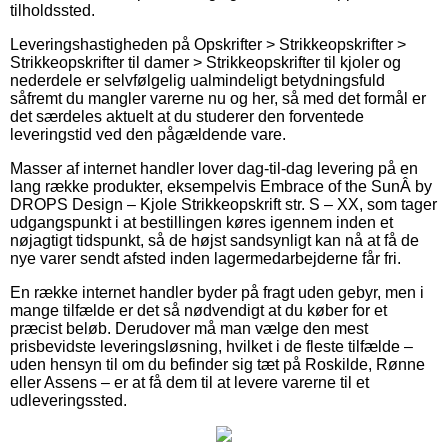
tilholdssted.
Leveringshastigheden på Opskrifter > Strikkeopskrifter >
Strikkeopskrifter til damer > Strikkeopskrifter til kjoler og
nederdele er selvfølgelig ualmindeligt betydningsfuld
såfremt du mangler varerne nu og her, så med det formål er
det særdeles aktuelt at du studerer den forventede
leveringstid ved den pågældende vare.
Masser af internet handler lover dag-til-dag levering på en
lang række produkter, eksempelvis Embrace of the SunÂ by
DROPS Design – Kjole Strikkeopskrift str. S – XX, som tager
udgangspunkt i at bestillingen køres igennem inden et
nøjagtigt tidspunkt, så de højst sandsynligt kan nå at få de
nye varer sendt afsted inden lagermedarbejderne får fri.
En række internet handler byder på fragt uden gebyr, men i
mange tilfælde er det så nødvendigt at du køber for et
præcist beløb. Derudover må man vælge den mest
prisbevidste leveringsløsning, hvilket i de fleste tilfælde –
uden hensyn til om du befinder sig tæt på Roskilde, Rønne
eller Assens – er at få dem til at levere varerne til et
udleveringssted.