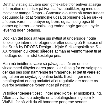
Det har vist sig at være særligt fleksibelt for enhver at søge
information om priser på tværs af webbutikker, og med det
motiv har mange Drops – Garnstudio outlets på nettet fundet
det uundgåeligt at formindske udsalgspriserne på en række
af deres varer – til babyer og børn, og samtidig også til
damer og herrer – drastisk, og endda nogle gange tilbyde
levering uden betaling.
Dog kan det trods alt vise sig nyttigt at undersøge nogle
forskellige internet foretagender efter udsalg på Embrace of
the SunÂ by DROPS Design – Kjole Strikkeopskrift str. S –
XX forinden du køber, således at man er velinformeret til at
modtage den mindst kostelige pris.
Man må imidlertid være så påvagt, at når en online
virksomhed tilbyder deres produkter til salg for en salgspris
der kan ses som hamrende fremragende, er det tit være et
signal om en snydagtig online butik. Bestillinger med
betalingskort er dog omfattet af et regulativ, der redder os
overfor svindlende forretninger på nettet.
Vi tilråder generelt bestillinger med kort eller mobilbetaling.
Alternativt kan du udnytte en afbetalingsløsning som fx
ViaBill, for så vidt du vil honorere pengene senere.