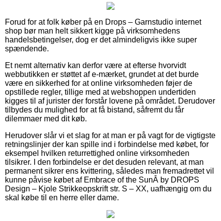
Forud for at folk køber på en Drops – Garnstudio internet
shop bør man helt sikkert kigge på virksomhedens
handelsbetingelser, dog er det almindeligvis ikke super
spændende.
Et nemt alternativ kan derfor være at efterse hvorvidt
webbutikken er støttet af e-mærket, grundet at det burde
være en sikkerhed for at online virksomheden føjer de
opstillede regler, tillige med at webshoppen undertiden
kigges til af jurister der forstår lovene på området. Derudover
tilbydes du mulighed for at få bistand, såfremt du får
dilemmaer med dit køb.
Herudover slår vi et slag for at man er på vagt for de vigtigste
retningslinjer der kan spille ind i forbindelse med købet, for
eksempel hvilken returrettighed online virksomheden
tilsikrer. I den forbindelse er det desuden relevant, at man
permanent sikrer ens kvittering, således man fremadrettet vil
kunne påvise købet af Embrace of the SunÂ by DROPS
Design – Kjole Strikkeopskrift str. S – XX, uafhængig om du
skal købe til en herre eller dame.