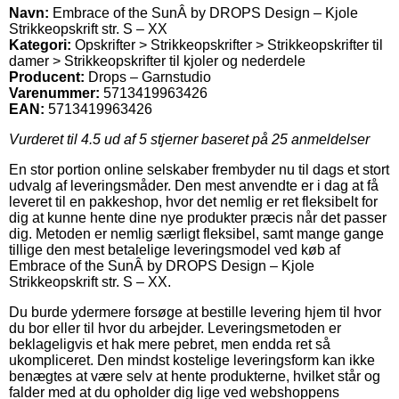
Navn:
Embrace of the SunÂ by DROPS Design – Kjole
Strikkeopskrift str. S – XX
Kategori:
Opskrifter > Strikkeopskrifter > Strikkeopskrifter til
damer > Strikkeopskrifter til kjoler og nederdele
Producent:
Drops – Garnstudio
Varenummer:
5713419963426
EAN:
5713419963426
Vurderet til
4.5
ud af 5 stjerner baseret på
25
anmeldelser
En stor portion online selskaber frembyder nu til dags et stort
udvalg af leveringsmåder. Den mest anvendte er i dag at få
leveret til en pakkeshop, hvor det nemlig er ret fleksibelt for
dig at kunne hente dine nye produkter præcis når det passer
dig. Metoden er nemlig særligt fleksibel, samt mange gange
tillige den mest betalelige leveringsmodel ved køb af
Embrace of the SunÂ by DROPS Design – Kjole
Strikkeopskrift str. S – XX.
Du burde ydermere forsøge at bestille levering hjem til hvor
du bor eller til hvor du arbejder. Leveringsmetoden er
beklageligvis et hak mere pebret, men endda ret så
ukompliceret. Den mindst kostelige leveringsform kan ikke
benægtes at være selv at hente produkterne, hvilket står og
falder med at du opholder dig lige ved webshoppens