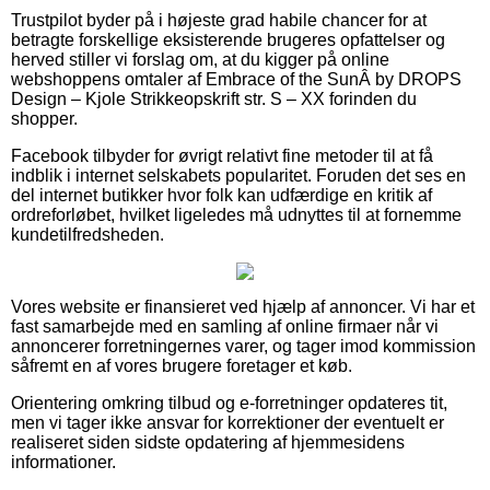
Trustpilot byder på i højeste grad habile chancer for at
betragte forskellige eksisterende brugeres opfattelser og
herved stiller vi forslag om, at du kigger på online
webshoppens omtaler af Embrace of the SunÂ by DROPS
Design – Kjole Strikkeopskrift str. S – XX forinden du
shopper.
Facebook tilbyder for øvrigt relativt fine metoder til at få
indblik i internet selskabets popularitet. Foruden det ses en
del internet butikker hvor folk kan udfærdige en kritik af
ordreforløbet, hvilket ligeledes må udnyttes til at fornemme
kundetilfredsheden.
Vores website er finansieret ved hjælp af annoncer. Vi har et
fast samarbejde med en samling af online firmaer når vi
annoncerer forretningernes varer, og tager imod kommission
såfremt en af vores brugere foretager et køb.
Orientering omkring tilbud og e-forretninger opdateres tit,
men vi tager ikke ansvar for korrektioner der eventuelt er
realiseret siden sidste opdatering af hjemmesidens
informationer.