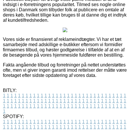
indsigt i e-forretningens popularitet. Tilmed ses nogle online
shops i Danmark som tilbyder folk at publicere en omtale af
deres køb, hvilket tillige kan bruges til at danne dig et indtryk
af kundetilfredsheden.
Vores side er finansieret af reklameindtægter. Vi har et tæt
samarbejde med adskillige e-butikker eftersom vi formidler
firmaernes tilbud, og høster godtgørelse i tilfælde af at en af
de besøgende på vores hjemmeside fuldfører en bestilling.
Fakta angående tilbud og forretninger på nettet understøttes
ofte, men vi giver ingen garanti imod rettelser der måtte være
foretaget efter sidste opdatering af vores data.
BITLY:
1
1
1
1
1
1
1
1
1
1
1
1
1
1
1
1
1
1
1
1
1
1
1
1
1
1
1
1
1
1
1
1
1
1
1
1
1
1
1
1
1
1
1
1
1
1
1
1
1
1
1
1
1
1
1
1
1
1
1
1
1
1
1
1
1
1
1
1
1
1
1
1
1
1
1
1
1
1
1
1
1
1
1
1
1
1
1
1
1
1
1
1
1
1
1
1
1
1
1
1
SPOTIFY:
1
1
1
1
1
1
1
1
1
1
1
1
1
1
1
1
1
1
1
1
1
1
1
1
1
1
1
1
1
1
1
1
1
1
1
1
1
1
1
1
1
1
1
1
1
1
1
1
1
1
1
1
1
1
1
1
1
1
1
1
1
1
1
1
1
1