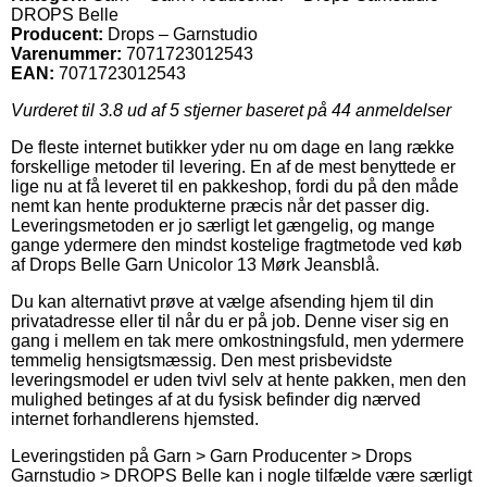
DROPS Belle
Producent:
Drops – Garnstudio
Varenummer:
7071723012543
EAN:
7071723012543
Vurderet til
3.8
ud af 5 stjerner baseret på
44
anmeldelser
De fleste internet butikker yder nu om dage en lang række
forskellige metoder til levering. En af de mest benyttede er
lige nu at få leveret til en pakkeshop, fordi du på den måde
nemt kan hente produkterne præcis når det passer dig.
Leveringsmetoden er jo særligt let gængelig, og mange
gange ydermere den mindst kostelige fragtmetode ved køb
af Drops Belle Garn Unicolor 13 Mørk Jeansblå.
Du kan alternativt prøve at vælge afsending hjem til din
privatadresse eller til når du er på job. Denne viser sig en
gang i mellem en tak mere omkostningsfuld, men ydermere
temmelig hensigtsmæssig. Den mest prisbevidste
leveringsmodel er uden tvivl selv at hente pakken, men den
mulighed betinges af at du fysisk befinder dig nærved
internet forhandlerens hjemsted.
Leveringstiden på Garn > Garn Producenter > Drops
Garnstudio > DROPS Belle kan i nogle tilfælde være særligt