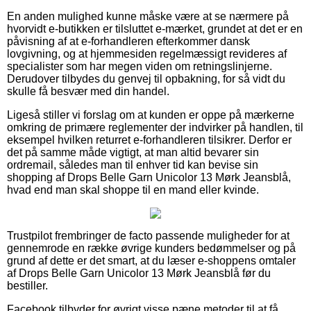
En anden mulighed kunne måske være at se nærmere på
hvorvidt e-butikken er tilsluttet e-mærket, grundet at det er en
påvisning af at e-forhandleren efterkommer dansk
lovgivning, og at hjemmesiden regelmæssigt revideres af
specialister som har megen viden om retningslinjerne.
Derudover tilbydes du genvej til opbakning, for så vidt du
skulle få besvær med din handel.
Ligeså stiller vi forslag om at kunden er oppe på mærkerne
omkring de primære reglementer der indvirker på handlen, til
eksempel hvilken returret e-forhandleren tilsikrer. Derfor er
det på samme måde vigtigt, at man altid bevarer sin
ordremail, således man til enhver tid kan bevise sin
shopping af Drops Belle Garn Unicolor 13 Mørk Jeansblå,
hvad end man skal shoppe til en mand eller kvinde.
Trustpilot frembringer de facto passende muligheder for at
gennemrode en række øvrige kunders bedømmelser og på
grund af dette er det smart, at du læser e-shoppens omtaler
af Drops Belle Garn Unicolor 13 Mørk Jeansblå før du
bestiller.
Facebook tilbyder for øvrigt visse pæne metoder til at få