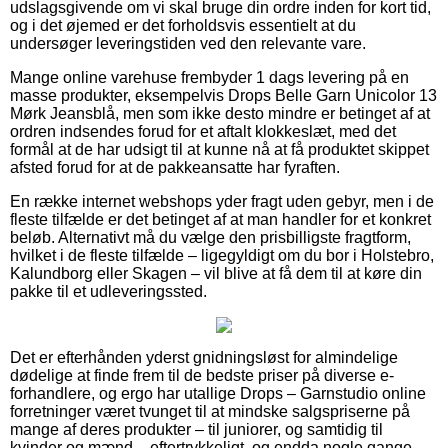
udslagsgivende om vi skal bruge din ordre inden for kort tid,
og i det øjemed er det forholdsvis essentielt at du
undersøger leveringstiden ved den relevante vare.
Mange online varehuse frembyder 1 dags levering på en
masse produkter, eksempelvis Drops Belle Garn Unicolor 13
Mørk Jeansblå, men som ikke desto mindre er betinget af at
ordren indsendes forud for et aftalt klokkeslæt, med det
formål at de har udsigt til at kunne nå at få produktet skippet
afsted forud for at de pakkeansatte har fyraften.
En række internet webshops yder fragt uden gebyr, men i de
fleste tilfælde er det betinget af at man handler for et konkret
beløb. Alternativt må du vælge den prisbilligste fragtform,
hvilket i de fleste tilfælde – ligegyldigt om du bor i Holstebro,
Kalundborg eller Skagen – vil blive at få dem til at køre din
pakke til et udleveringssted.
Det er efterhånden yderst gnidningsløst for almindelige
dødelige at finde frem til de bedste priser på diverse e-
forhandlere, og ergo har utallige Drops – Garnstudio online
forretninger været tvunget til at mindske salgspriserne på
mange af deres produkter – til juniorer, og samtidig til
kvinder og mænd – eftertrykkeligt, og endda nogle gange