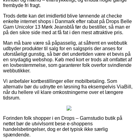
frembyde fri fragt.
Trods dette kan det imidlertid blive lønnende at checke
enkelte internet shops i Danmark efter rabat på Drops Belle
Garn Unicolor 13 Mørk Jeansblå før du bestiller, så man er
på den sikre side med at få fat i den mest attraktive pris.
Man må bare være så påpasselig, at såfremt en webbutik
udbyder produkter til salg for en salgspris der anses for
uforståeligt gunstig, så bør det undertiden være et bevis på
en snydagtig webshop. Køb med kort er trods alt omfattet af
en lovbestemmelse, som garanterer folk overfor svindlende
webbutikker.
Vi anbefaler kortbestillinger eller mobilbetaling. Som
alternativ bør du udnytte en løsning fra eksempelvis ViaBill,
når du hellere vil klare omkostningerne over et længere
tidsrum.
Forinden folk shopper i en Drops – Garnstudio butik på
nettet bør de utvivlsomt bese e-shoppens
handelsbetingelser, dog er det typisk ikke særlig
spændende.