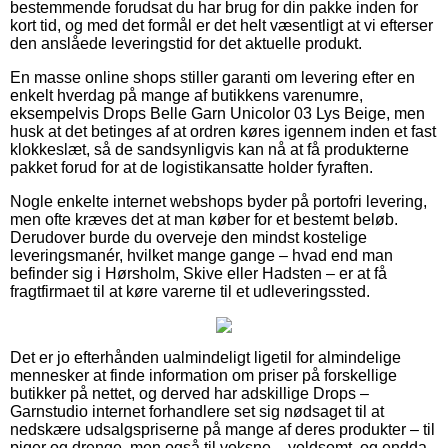
bestemmende forudsat du har brug for din pakke inden for
kort tid, og med det formål er det helt væsentligt at vi efterser
den anslåede leveringstid for det aktuelle produkt.
En masse online shops stiller garanti om levering efter en
enkelt hverdag på mange af butikkens varenumre,
eksempelvis Drops Belle Garn Unicolor 03 Lys Beige, men
husk at det betinges af at ordren køres igennem inden et fast
klokkeslæt, så de sandsynligvis kan nå at få produkterne
pakket forud for at de logistikansatte holder fyraften.
Nogle enkelte internet webshops byder på portofri levering,
men ofte kræves det at man køber for et bestemt beløb.
Derudover burde du overveje den mindst kostelige
leveringsmanér, hvilket mange gange – hvad end man
befinder sig i Hørsholm, Skive eller Hadsten – er at få
fragtfirmaet til at køre varerne til et udleveringssted.
Det er jo efterhånden ualmindeligt ligetil for almindelige
mennesker at finde information om priser på forskellige
butikker på nettet, og derved har adskillige Drops –
Garnstudio internet forhandlere set sig nødsaget til at
nedskære udsalgspriserne på mange af deres produkter – til
piger og drenge, men også til voksne – voldsomt, og endda