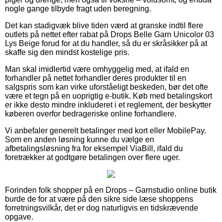
nogle gange tilbyde fragt uden beregning.
Det kan stadigvæk blive tiden værd at granske indtil flere
outlets på nettet efter rabat på Drops Belle Garn Unicolor 03
Lys Beige forud for at du handler, så du er skråsikker på at
skaffe sig den mindst kostelige pris.
Man skal imidlertid være omhyggelig med, at ifald en
forhandler på nettet forhandler deres produkter til en
salgspris som kan virke uforståeligt beskeden, bør det ofte
være et tegn på en uoprigtig e-butik. Køb med betalingskort
er ikke desto mindre inkluderet i et reglement, der beskytter
køberen overfor bedrageriske online forhandlere.
Vi anbefaler generelt betalinger med kort eller MobilePay.
Som en anden løsning kunne du vælge en
afbetalingsløsning fra for eksempel ViaBill, ifald du
foretrækker at godtgøre betalingen over flere uger.
Forinden folk shopper på en Drops – Garnstudio online butik
burde de for at være på den sikre side læse shoppens
forretningsvilkår, det er dog naturligvis en tidskrævende
opgave.