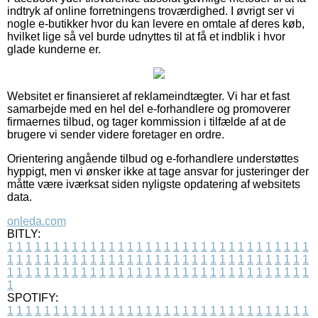
indtryk af online forretningens troværdighed. I øvrigt ser vi
nogle e-butikker hvor du kan levere en omtale af deres køb,
hvilket lige så vel burde udnyttes til at få et indblik i hvor
glade kunderne er.
Websitet er finansieret af reklameindtægter. Vi har et fast
samarbejde med en hel del e-forhandlere og promoverer
firmaernes tilbud, og tager kommission i tilfælde af at de
brugere vi sender videre foretager en ordre.
Orientering angående tilbud og e-forhandlere understøttes
hyppigt, men vi ønsker ikke at tage ansvar for justeringer der
måtte være iværksat siden nyligste opdatering af websitets
data.
onleda.com
BITLY:
1
1
1
1
1
1
1
1
1
1
1
1
1
1
1
1
1
1
1
1
1
1
1
1
1
1
1
1
1
1
1
1
1
1
1
1
1
1
1
1
1
1
1
1
1
1
1
1
1
1
1
1
1
1
1
1
1
1
1
1
1
1
1
1
1
1
1
1
1
1
1
1
1
1
1
1
1
1
1
1
1
1
1
1
1
1
1
1
1
1
1
1
1
1
1
1
1
1
1
1
SPOTIFY:
1
1
1
1
1
1
1
1
1
1
1
1
1
1
1
1
1
1
1
1
1
1
1
1
1
1
1
1
1
1
1
1
1