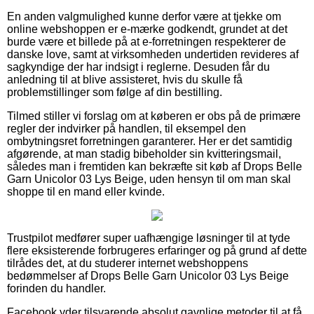
En anden valgmulighed kunne derfor være at tjekke om
online webshoppen er e-mærke godkendt, grundet at det
burde være et billede på at e-forretningen respekterer de
danske love, samt at virksomheden undertiden revideres af
sagkyndige der har indsigt i reglerne. Desuden får du
anledning til at blive assisteret, hvis du skulle få
problemstillinger som følge af din bestilling.
Tilmed stiller vi forslag om at køberen er obs på de primære
regler der indvirker på handlen, til eksempel den
ombytningsret forretningen garanterer. Her er det samtidig
afgørende, at man stadig bibeholder sin kvitteringsmail,
således man i fremtiden kan bekræfte sit køb af Drops Belle
Garn Unicolor 03 Lys Beige, uden hensyn til om man skal
shoppe til en mand eller kvinde.
Trustpilot medfører super uafhængige løsninger til at tyde
flere eksisterende forbrugeres erfaringer og på grund af dette
tilrådes det, at du studerer internet webshoppens
bedømmelser af Drops Belle Garn Unicolor 03 Lys Beige
forinden du handler.
Facebook yder tilsvarende absolut gavnlige metoder til at få