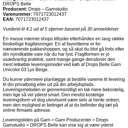
DROPS Belle
Producent:
Drops – Garnstudio
Varenummer:
7071723012437
EAN:
7071723012437
Vurderet til
4.1
ud af 5 stjerner baseret på
30
anmeldelser
En masse internet shops tilbyder efterhånden en lang række
forskellige fragtløsninger. En af favoritterne er for
nærværende pakkeshoppen, og så skal du blot gå forbi efter
din nyindkøbte vare når du har lyst. Fragtformen er jo
usædvanlig praktisk, samt mange gange derudover den
mest letkøbte leveringsmodel ved køb af Drops Belle Garn
Unicolor 03 Lys Beige.
Du kunne ydermere planlægge at bestille varerne til levering
til din privatbolig eller ud på din arbejdsplads.
Leveringsmetoden er gennemsnitligt en tak mere bekostelig,
men lige så vel yderst smart. Den mindst kostelige
leveringsform vil dog utvivlsomt være selv at hente ordren,
men den mulighed er betinget af at du befinder dig tæt på
online firmaets adresse.
Leveringstiden på Garn > Garn Producenter > Drops
Garnstudio > DROPS Belle kan vise sig at være yderst