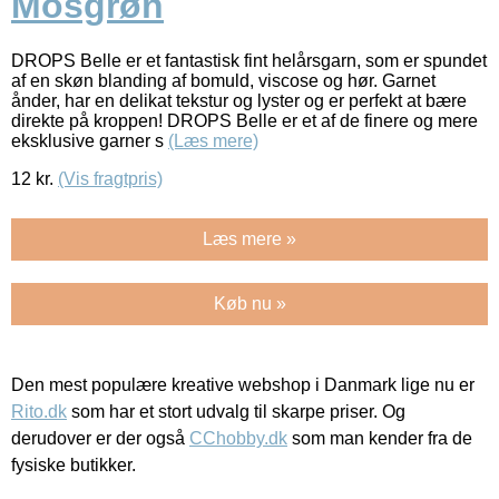
Mosgrøn
DROPS Belle er et fantastisk fint helårsgarn, som er spundet
af en skøn blanding af bomuld, viscose og hør. Garnet
ånder, har en delikat tekstur og lyster og er perfekt at bære
direkte på kroppen! DROPS Belle er et af de finere og mere
eksklusive garner s
(Læs mere)
12
kr.
(Vis fragtpris)
Læs mere »
Køb nu »
Den mest populære kreative webshop i Danmark lige nu er
Rito.dk
som har et stort udvalg til skarpe priser. Og
derudover er der også
CChobby.dk
som man kender fra de
fysiske butikker.