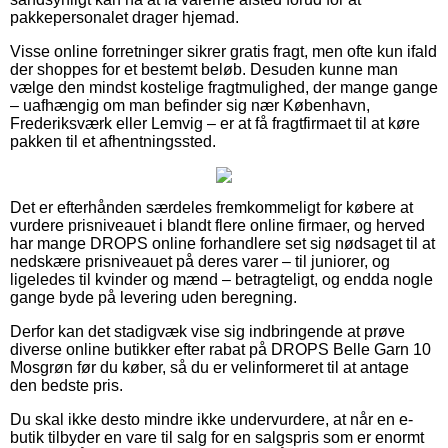
pakkepersonalet drager hjemad.
Visse online forretninger sikrer gratis fragt, men ofte kun ifald
der shoppes for et bestemt beløb. Desuden kunne man
vælge den mindst kostelige fragtmulighed, der mange gange
– uafhængig om man befinder sig nær København,
Frederiksværk eller Lemvig – er at få fragtfirmaet til at køre
pakken til et afhentningssted.
Det er efterhånden særdeles fremkommeligt for købere at
vurdere prisniveauet i blandt flere online firmaer, og herved
har mange DROPS online forhandlere set sig nødsaget til at
nedskære prisniveauet på deres varer – til juniorer, og
ligeledes til kvinder og mænd – betragteligt, og endda nogle
gange byde på levering uden beregning.
Derfor kan det stadigvæk vise sig indbringende at prøve
diverse online butikker efter rabat på DROPS Belle Garn 10
Mosgrøn før du køber, så du er velinformeret til at antage
den bedste pris.
Du skal ikke desto mindre ikke undervurdere, at når en e-
butik tilbyder en vare til salg for en salgspris som er enormt