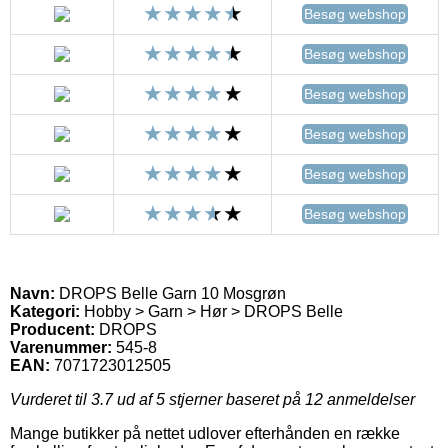
Besøg webshop
Besøg webshop
Besøg webshop
Besøg webshop
Besøg webshop
Besøg webshop
Navn:
DROPS Belle Garn 10 Mosgrøn
Kategori:
Hobby > Garn > Hør > DROPS Belle
Producent:
DROPS
Varenummer:
545-8
EAN:
7071723012505
Vurderet til
3.7
ud af 5 stjerner baseret på
12
anmeldelser
Mange butikker på nettet udlover efterhånden en række