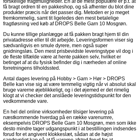
forskellige fragtmuligheder. En af de mest populære er p.t. at
få bragt ordren til en pakkeshop, og så afhenter du blot dine
produkter præcis når det passer dig. Metoden er jo meget
fremkommelig, samt tit ligeledes den mest betalelige
fragtløsning ved køb af DROPS Belle Garn 10 Mosgrøn.
Du kunne tillige planlægge at få pakken bragt hjem til din
privatadresse eller til dit arbejde. Leveringsformen viser sig
sædvanligvis en smule dyrere, men også super
gnidningsløs. Den mest prisbevidste leveringstype vil dog i
de fleste tilfælde være at hente pakken selv, hvilket er
betinget af at du fysisk befinder dig i nærheden af online
forretningens tilholdssted.
Antal dages levering på Hobby > Garn > Hør > DROPS
Belle kan vise sig at være temmelig vigtig når vi absolut skal
bruge varerne øjeblikkeligt, og i det øjemed er det rimelig
klogt at vi checker det anslåede leveringstidspunkt for den
vedkommende vare.
En hel del online virksomheder tilsiger levering på
næstkommende hverdag på en række varenumre,
eksempelvis DROPS Belle Garn 10 Mosgrøn, men som ikke
desto mindre tager udgangspunkt i at bestillingen indsendes
forud for et angivent klokkeslæt, sådan at de højst
sandsynligt kan nå at få varerne afsted forud for at