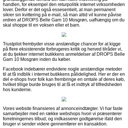
handlen, for eksempel den returpolitik internet virksomheden
lover. Derfor er det også essesentielt, at man permanent
sikrer sin kvittering på e-mail, så man altid vil kunne påvise
ordren af DROPS Belle Garn 10 Mosgrøn, uafhængig om du
skal shoppe til en voksen eller et barn.
Trustpilot frembyder visse anstændige chancer for at kigge
på flere eksisterende forbrugeres kritik og herved tilråder vi,
at du tjekker internet butikkens anmeldelser af DROPS Belle
Garn 10 Mosgrøn inden du køber.
Facebook indebærer endvidere nogle anstændige metoder
til at få indblik i internet butikkens pålidelighed. Her er der en
del e-shops hvor folk kan frembringe en omtale af deres køb,
hvilket tillige burde bruges til at få et indtryk af tilfredsheden
hos kunderne.
Vores website finansieres af annonceindtægter. Vi har faste
samarbejder med en række webshops hvori vi præsenterer
forretningernes tilbud, og indkasserer godtgørelse ifald den
bruger vi sender videre gennemfører en transaktion.