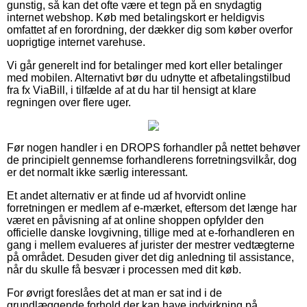
gunstig, så kan det ofte være et tegn på en snydagtig
internet webshop. Køb med betalingskort er heldigvis
omfattet af en forordning, der dækker dig som køber overfor
uoprigtige internet varehuse.
Vi går generelt ind for betalinger med kort eller betalinger
med mobilen. Alternativt bør du udnytte et afbetalingstilbud
fra fx ViaBill, i tilfælde af at du har til hensigt at klare
regningen over flere uger.
Før nogen handler i en DROPS forhandler på nettet behøver
de principielt gennemse forhandlerens forretningsvilkår, dog
er det normalt ikke særlig interessant.
Et andet alternativ er at finde ud af hvorvidt online
forretningen er medlem af e-mærket, eftersom det længe har
været en påvisning af at online shoppen opfylder den
officielle danske lovgivning, tillige med at e-forhandleren en
gang i mellem evalueres af jurister der mestrer vedtægterne
på området. Desuden giver det dig anledning til assistance,
når du skulle få besvær i processen med dit køb.
For øvrigt foreslåes det at man er sat ind i de
grundlæggende forhold der kan have indvirkning på