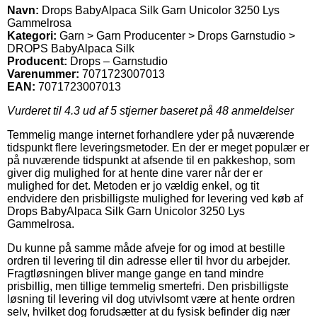
Navn:
Drops BabyAlpaca Silk Garn Unicolor 3250 Lys
Gammelrosa
Kategori:
Garn > Garn Producenter > Drops Garnstudio >
DROPS BabyAlpaca Silk
Producent:
Drops – Garnstudio
Varenummer:
7071723007013
EAN:
7071723007013
Vurderet til
4.3
ud af 5 stjerner baseret på
48
anmeldelser
Temmelig mange internet forhandlere yder på nuværende
tidspunkt flere leveringsmetoder. En der er meget populær er
på nuværende tidspunkt at afsende til en pakkeshop, som
giver dig mulighed for at hente dine varer når der er
mulighed for det. Metoden er jo vældig enkel, og tit
endvidere den prisbilligste mulighed for levering ved køb af
Drops BabyAlpaca Silk Garn Unicolor 3250 Lys
Gammelrosa.
Du kunne på samme måde afveje for og imod at bestille
ordren til levering til din adresse eller til hvor du arbejder.
Fragtløsningen bliver mange gange en tand mindre
prisbillig, men tillige temmelig smertefri. Den prisbilligste
løsning til levering vil dog utvivlsomt være at hente ordren
selv, hvilket dog forudsætter at du fysisk befinder dig nær