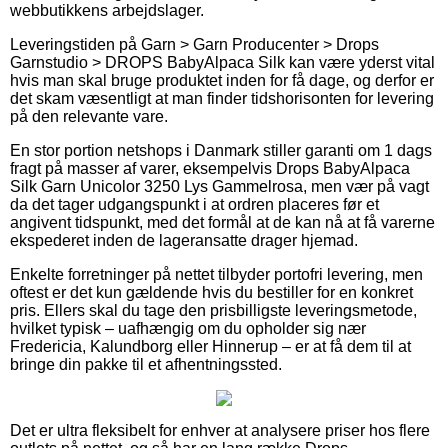
webbutikkens arbejdslager.
Leveringstiden på Garn > Garn Producenter > Drops
Garnstudio > DROPS BabyAlpaca Silk kan være yderst vital
hvis man skal bruge produktet inden for få dage, og derfor er
det skam væsentligt at man finder tidshorisonten for levering
på den relevante vare.
En stor portion netshops i Danmark stiller garanti om 1 dags
fragt på masser af varer, eksempelvis Drops BabyAlpaca
Silk Garn Unicolor 3250 Lys Gammelrosa, men vær på vagt
da det tager udgangspunkt i at ordren placeres før et
angivent tidspunkt, med det formål at de kan nå at få varerne
ekspederet inden de lageransatte drager hjemad.
Enkelte forretninger på nettet tilbyder portofri levering, men
oftest er det kun gældende hvis du bestiller for en konkret
pris. Ellers skal du tage den prisbilligste leveringsmetode,
hvilket typisk – uafhængig om du opholder sig nær
Fredericia, Kalundborg eller Hinnerup – er at få dem til at
bringe din pakke til et afhentningssted.
Det er ultra fleksibelt for enhver at analysere priser hos flere