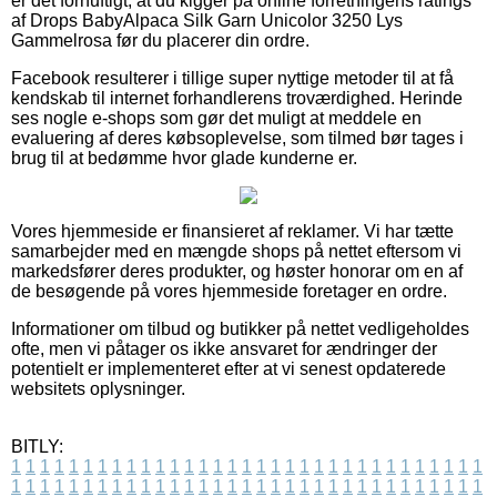
er det fornuftigt, at du kigger på online forretningens ratings
af Drops BabyAlpaca Silk Garn Unicolor 3250 Lys
Gammelrosa før du placerer din ordre.
Facebook resulterer i tillige super nyttige metoder til at få
kendskab til internet forhandlerens troværdighed. Herinde
ses nogle e-shops som gør det muligt at meddele en
evaluering af deres købsoplevelse, som tilmed bør tages i
brug til at bedømme hvor glade kunderne er.
Vores hjemmeside er finansieret af reklamer. Vi har tætte
samarbejder med en mængde shops på nettet eftersom vi
markedsfører deres produkter, og høster honorar om en af
de besøgende på vores hjemmeside foretager en ordre.
Informationer om tilbud og butikker på nettet vedligeholdes
ofte, men vi påtager os ikke ansvaret for ændringer der
potentielt er implementeret efter at vi senest opdaterede
websitets oplysninger.
BITLY:
1
1
1
1
1
1
1
1
1
1
1
1
1
1
1
1
1
1
1
1
1
1
1
1
1
1
1
1
1
1
1
1
1
1
1
1
1
1
1
1
1
1
1
1
1
1
1
1
1
1
1
1
1
1
1
1
1
1
1
1
1
1
1
1
1
1