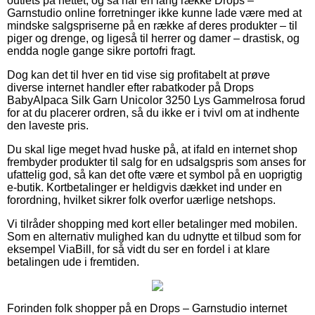
outlets på nettet, og så har en lang række Drops –
Garnstudio online forretninger ikke kunne lade være med at
mindske salgspriserne på en række af deres produkter – til
piger og drenge, og ligeså til herrer og damer – drastisk, og
endda nogle gange sikre portofri fragt.
Dog kan det til hver en tid vise sig profitabelt at prøve
diverse internet handler efter rabatkoder på Drops
BabyAlpaca Silk Garn Unicolor 3250 Lys Gammelrosa forud
for at du placerer ordren, så du ikke er i tvivl om at indhente
den laveste pris.
Du skal lige meget hvad huske på, at ifald en internet shop
frembyder produkter til salg for en udsalgspris som anses for
ufattelig god, så kan det ofte være et symbol på en uoprigtig
e-butik. Kortbetalinger er heldigvis dækket ind under en
forordning, hvilket sikrer folk overfor uærlige netshops.
Vi tilråder shopping med kort eller betalinger med mobilen.
Som en alternativ mulighed kan du udnytte et tilbud som for
eksempel ViaBill, for så vidt du ser en fordel i at klare
betalingen ude i fremtiden.
Forinden folk shopper på en Drops – Garnstudio internet