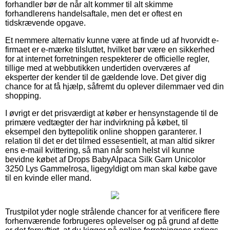
forhandler bør de når alt kommer til alt skimme
forhandlerens handelsaftale, men det er oftest en
tidskrævende opgave.
Et nemmere alternativ kunne være at finde ud af hvorvidt e-
firmaet er e-mærke tilsluttet, hvilket bør være en sikkerhed
for at internet forretningen respekterer de officielle regler,
tillige med at webbutikken undertiden overværes af
eksperter der kender til de gældende love. Det giver dig
chance for at få hjælp, såfremt du oplever dilemmaer ved din
shopping.
I øvrigt er det prisværdigt at køber er hensynstagende til de
primære vedtægter der har indvirkning på købet, til
eksempel den byttepolitik online shoppen garanterer. I
relation til det er det tilmed essesentielt, at man altid sikrer
ens e-mail kvittering, så man når som helst vil kunne
bevidne købet af Drops BabyAlpaca Silk Garn Unicolor
3250 Lys Gammelrosa, ligegyldigt om man skal købe gave
til en kvinde eller mand.
Trustpilot yder nogle strålende chancer for at verificere flere
forhenværende forbrugeres oplevelser og på grund af dette