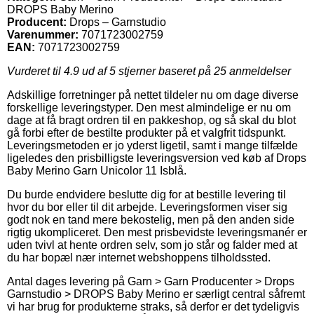
DROPS Baby Merino
Producent:
Drops – Garnstudio
Varenummer:
7071723002759
EAN:
7071723002759
Vurderet til
4.9
ud af 5 stjerner baseret på
25
anmeldelser
Adskillige forretninger på nettet tildeler nu om dage diverse
forskellige leveringstyper. Den mest almindelige er nu om
dage at få bragt ordren til en pakkeshop, og så skal du blot
gå forbi efter de bestilte produkter på et valgfrit tidspunkt.
Leveringsmetoden er jo yderst ligetil, samt i mange tilfælde
ligeledes den prisbilligste leveringsversion ved køb af Drops
Baby Merino Garn Unicolor 11 Isblå.
Du burde endvidere beslutte dig for at bestille levering til
hvor du bor eller til dit arbejde. Leveringsformen viser sig
godt nok en tand mere bekostelig, men på den anden side
rigtig ukompliceret. Den mest prisbevidste leveringsmanér er
uden tvivl at hente ordren selv, som jo står og falder med at
du har bopæl nær internet webshoppens tilholdssted.
Antal dages levering på Garn > Garn Producenter > Drops
Garnstudio > DROPS Baby Merino er særligt central såfremt
vi har brug for produkterne straks, så derfor er det tydeligvis