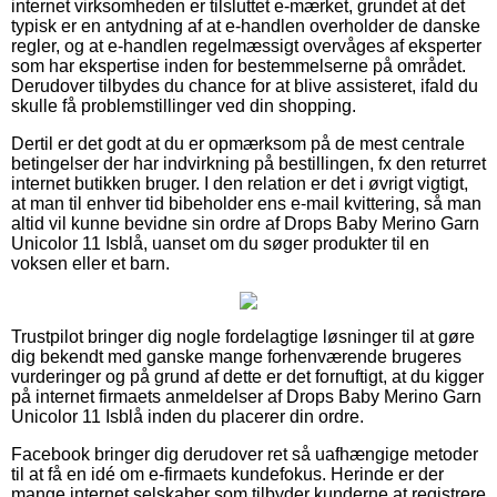
internet virksomheden er tilsluttet e-mærket, grundet at det
typisk er en antydning af at e-handlen overholder de danske
regler, og at e-handlen regelmæssigt overvåges af eksperter
som har ekspertise inden for bestemmelserne på området.
Derudover tilbydes du chance for at blive assisteret, ifald du
skulle få problemstillinger ved din shopping.
Dertil er det godt at du er opmærksom på de mest centrale
betingelser der har indvirkning på bestillingen, fx den returret
internet butikken bruger. I den relation er det i øvrigt vigtigt,
at man til enhver tid bibeholder ens e-mail kvittering, så man
altid vil kunne bevidne sin ordre af Drops Baby Merino Garn
Unicolor 11 Isblå, uanset om du søger produkter til en
voksen eller et barn.
Trustpilot bringer dig nogle fordelagtige løsninger til at gøre
dig bekendt med ganske mange forhenværende brugeres
vurderinger og på grund af dette er det fornuftigt, at du kigger
på internet firmaets anmeldelser af Drops Baby Merino Garn
Unicolor 11 Isblå inden du placerer din ordre.
Facebook bringer dig derudover ret så uafhængige metoder
til at få en idé om e-firmaets kundefokus. Herinde er der
mange internet selskaber som tilbyder kunderne at registrere