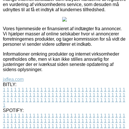
en vurdering af virksomhedens service, som desuden må
udnyttes til at få et indtryk af kundernes tilfredshed.
Vores hjemmeside er finansieret af indtægter fra annoncer.
Vi hjælper masser af online selskaber hvor vi annoncerer
forretningernes produkter, og tager kommission for så vidt de
personer vi sender videre udfører et indkøb.
Informationer omkring produkter og internet virksomheder
opretholdes ofte, men vi kan ikke stilles ansvarlig for
justeringer der er iværksat siden seneste opdatering af
sidens oplysninger.
jxflea.com
BITLY:
1
1
1
1
1
1
1
1
1
1
1
1
1
1
1
1
1
1
1
1
1
1
1
1
1
1
1
1
1
1
1
1
1
1
1
1
1
1
1
1
1
1
1
1
1
1
1
1
1
1
1
1
1
1
1
1
1
1
1
1
1
1
1
1
1
1
1
1
1
1
1
1
1
1
1
1
1
1
1
1
1
1
1
1
1
1
1
1
1
1
1
1
1
1
1
1
1
1
1
1
SPOTIFY:
1
1
1
1
1
1
1
1
1
1
1
1
1
1
1
1
1
1
1
1
1
1
1
1
1
1
1
1
1
1
1
1
1
1
1
1
1
1
1
1
1
1
1
1
1
1
1
1
1
1
1
1
1
1
1
1
1
1
1
1
1
1
1
1
1
1
1
1
1
1
1
1
1
1
1
1
1
1
1
1
1
1
1
1
1
1
1
1
1
1
1
1
1
1
1
1
1
1
1