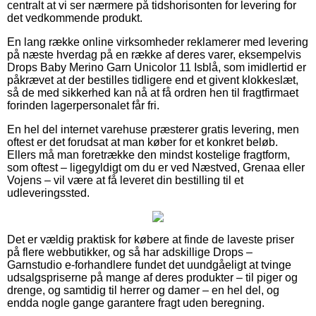
centralt at vi ser nærmere på tidshorisonten for levering for
det vedkommende produkt.
En lang række online virksomheder reklamerer med levering
på næste hverdag på en række af deres varer, eksempelvis
Drops Baby Merino Garn Unicolor 11 Isblå, som imidlertid er
påkrævet at der bestilles tidligere end et givent klokkeslæt,
så de med sikkerhed kan nå at få ordren hen til fragtfirmaet
forinden lagerpersonalet får fri.
En hel del internet varehuse præsterer gratis levering, men
oftest er det forudsat at man køber for et konkret beløb.
Ellers må man foretrække den mindst kostelige fragtform,
som oftest – ligegyldigt om du er ved Næstved, Grenaa eller
Vojens – vil være at få leveret din bestilling til et
udleveringssted.
Det er vældig praktisk for købere at finde de laveste priser
på flere webbutikker, og så har adskillige Drops –
Garnstudio e-forhandlere fundet det uundgåeligt at tvinge
udsalgspriserne på mange af deres produkter – til piger og
drenge, og samtidig til herrer og damer – en hel del, og
endda nogle gange garantere fragt uden beregning.