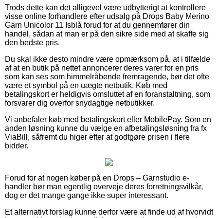
Trods dette kan det alligevel være udbytterigt at kontrollere
visse online forhandlere efter udsalg på Drops Baby Merino
Garn Unicolor 11 Isblå forud for at du gennemfører din
handel, sådan at man er på den sikre side med at skaffe sig
den bedste pris.
Du skal ikke desto mindre være opmærksom på, at i tilfælde
af at en butik på nettet annoncerer deres varer for en pris
som kan ses som himmelråbende fremragende, bør det ofte
være et symbol på en uægte netbutik. Køb med
betalingskort er heldigvis omsluttet af en foranstaltning, som
forsvarer dig overfor snydagtige netbutikker.
Vi anbefaler køb med betalingskort eller MobilePay. Som en
anden løsning kunne du vælge en afbetalingsløsning fra fx
ViaBill, såfremt du higer efter at godtgøre prisen i flere
bidder.
Forud for at nogen køber på en Drops – Garnstudio e-
handler bør man egentlig overveje deres forretningsvilkår,
dog er det mange gange ikke super interessant.
Et alternativt forslag kunne derfor være at finde ud af hvorvidt