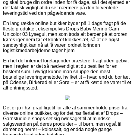
og skal bruge din ordre inden for få dage, så i det øjemed er
det faktisk vigtigt at du ser nærmere på den forventede
leveringstid ved den pågældende vare.
En lang række online butikker byder på 1 dags fragt på de
fleste produkter, eksempelvis Drops Baby Merino Garn
Unicolor 03 Lysegul, men som trods alt beroer på at ordren
køres igennem før et konkret klokkeslæt, så at de højst
sandsynligt kan nå at få varen ordnet forinden
logistikmedarbejderne tager hjem.
En hel del internet foretagender præsterer fragt uden gebyr,
men i reglen er det så nødvendigt at du bestiller for en
bestemt sum. I øvrigt kunne man snuppe den mest
betalelige leveringsmetode, hvilket tit – hvad end du bor tæt
på Odense, Birkerød eller Sorø – er at få kørt dine varer til et
afhentningssted.
Det er jo i høj grad ligetil for alle at sammenholde priser fra
diverse online butikker, og for det har flertallet af Drops –
Garnstudio e-shops set sig nødsaget til at mindske
salgsværdien på deres produkter – til børn, men også til
damer og herrer – kolossalt, og endda nogle gange
frembyde fragt uden betaling.