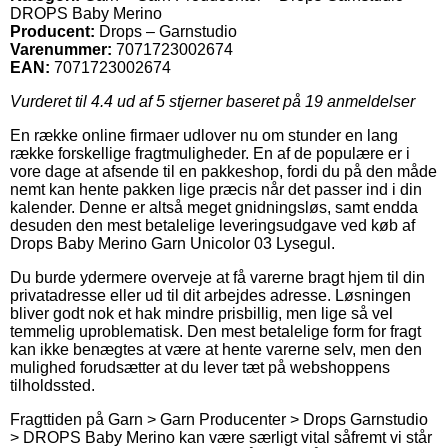
DROPS Baby Merino
Producent:
Drops – Garnstudio
Varenummer:
7071723002674
EAN:
7071723002674
Vurderet til
4.4
ud af 5 stjerner baseret på
19
anmeldelser
En række online firmaer udlover nu om stunder en lang
række forskellige fragtmuligheder. En af de populære er i
vore dage at afsende til en pakkeshop, fordi du på den måde
nemt kan hente pakken lige præcis når det passer ind i din
kalender. Denne er altså meget gnidningsløs, samt endda
desuden den mest betalelige leveringsudgave ved køb af
Drops Baby Merino Garn Unicolor 03 Lysegul.
Du burde ydermere overveje at få varerne bragt hjem til din
privatadresse eller ud til dit arbejdes adresse. Løsningen
bliver godt nok et hak mindre prisbillig, men lige så vel
temmelig uproblematisk. Den mest betalelige form for fragt
kan ikke benægtes at være at hente varerne selv, men den
mulighed forudsætter at du lever tæt på webshoppens
tilholdssted.
Fragttiden på Garn > Garn Producenter > Drops Garnstudio
> DROPS Baby Merino kan være særligt vital såfremt vi står