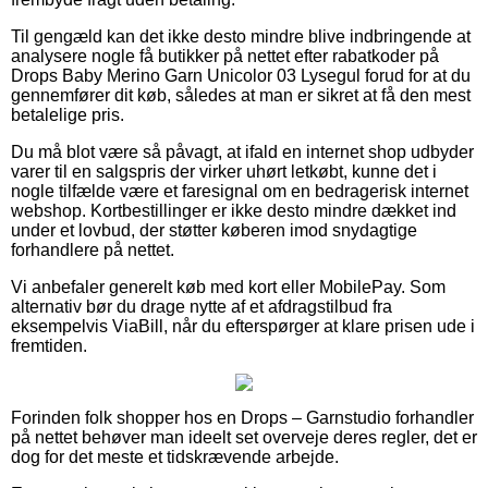
Til gengæld kan det ikke desto mindre blive indbringende at
analysere nogle få butikker på nettet efter rabatkoder på
Drops Baby Merino Garn Unicolor 03 Lysegul forud for at du
gennemfører dit køb, således at man er sikret at få den mest
betalelige pris.
Du må blot være så påvagt, at ifald en internet shop udbyder
varer til en salgspris der virker uhørt letkøbt, kunne det i
nogle tilfælde være et faresignal om en bedragerisk internet
webshop. Kortbestillinger er ikke desto mindre dækket ind
under et lovbud, der støtter køberen imod snydagtige
forhandlere på nettet.
Vi anbefaler generelt køb med kort eller MobilePay. Som
alternativ bør du drage nytte af et afdragstilbud fra
eksempelvis ViaBill, når du efterspørger at klare prisen ude i
fremtiden.
Forinden folk shopper hos en Drops – Garnstudio forhandler
på nettet behøver man ideelt set overveje deres regler, det er
dog for det meste et tidskrævende arbejde.