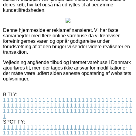
deres køb, hvilket også må udnyttes til at bedømme
kundetilfredsheden.
Denne hjemmeside er reklamefinansieret. Vi har faste
samarbejder med flere online varehuse da vi fremviser
forretningernes varer, og opnår godtgørelse under
forudsætning af at den bruger vi sender videre realiserer en
transaktion.
Vejledning angående tilbud og internet varehuse i Danmark
ajourføres tit, men der tages ikke ansvar for modifikationer
der måtte være udført siden seneste opdatering af websitets
oplysninger.
BITLY:
1
1
1
1
1
1
1
1
1
1
1
1
1
1
1
1
1
1
1
1
1
1
1
1
1
1
1
1
1
1
1
1
1
1
1
1
1
1
1
1
1
1
1
1
1
1
1
1
1
1
1
1
1
1
1
1
1
1
1
1
1
1
1
1
1
1
1
1
1
1
1
1
1
1
1
1
1
1
1
1
1
1
1
1
1
1
1
1
1
1
1
1
1
1
1
1
1
1
1
1
SPOTIFY:
1
1
1
1
1
1
1
1
1
1
1
1
1
1
1
1
1
1
1
1
1
1
1
1
1
1
1
1
1
1
1
1
1
1
1
1
1
1
1
1
1
1
1
1
1
1
1
1
1
1
1
1
1
1
1
1
1
1
1
1
1
1
1
1
1
1