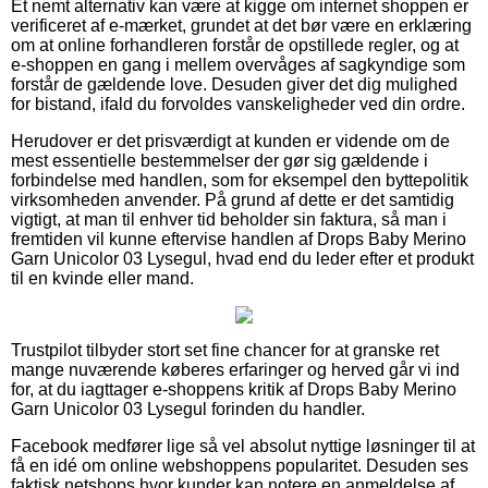
Et nemt alternativ kan være at kigge om internet shoppen er
verificeret af e-mærket, grundet at det bør være en erklæring
om at online forhandleren forstår de opstillede regler, og at
e-shoppen en gang i mellem overvåges af sagkyndige som
forstår de gældende love. Desuden giver det dig mulighed
for bistand, ifald du forvoldes vanskeligheder ved din ordre.
Herudover er det prisværdigt at kunden er vidende om de
mest essentielle bestemmelser der gør sig gældende i
forbindelse med handlen, som for eksempel den byttepolitik
virksomheden anvender. På grund af dette er det samtidig
vigtigt, at man til enhver tid beholder sin faktura, så man i
fremtiden vil kunne eftervise handlen af Drops Baby Merino
Garn Unicolor 03 Lysegul, hvad end du leder efter et produkt
til en kvinde eller mand.
Trustpilot tilbyder stort set fine chancer for at granske ret
mange nuværende køberes erfaringer og herved går vi ind
for, at du iagttager e-shoppens kritik af Drops Baby Merino
Garn Unicolor 03 Lysegul forinden du handler.
Facebook medfører lige så vel absolut nyttige løsninger til at
få en idé om online webshoppens popularitet. Desuden ses
faktisk netshops hvor kunder kan notere en anmeldelse af